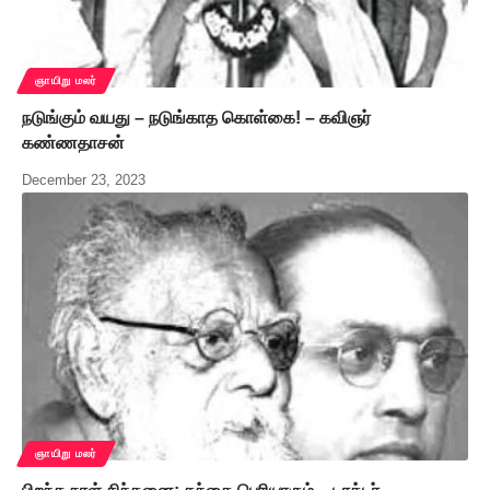
ஞாயிறு மலர்
நடுங்கும் வயது – நடுங்காத கொள்கை! – கவிஞர்
கண்ணதாசன்
December 23, 2023
ஞாயிறு மலர்