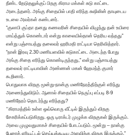
நீண்ட தேடுதலுக்குப் பிறகு கிராம மக்கள் சுடு காட்டை
அடைந்தனர். அங்கு சிதையில் பாதி எரிந்த சுஷிலின் தாயுடைய
உடலை அவர்கள் கண்டனர்.
“குலாபி குப்தா தனது கணவரின் சிதையில் விழுந்து தன் உயிரை
மாய்த்துக் கொண்டார் என்று காலையில்தான் தெரிய வந்தது”
என்று பஞ்சாயத்து தலைவர் ஹரிமதி ராட்டியா தெரிவித்தார்.
“நான் இரவு 2.30 மணியளவில் சுடுகாட்டை அடைந்த போது
அங்கு சிதை எரிந்து கொண்டிருந்தது,” என்று பஞ்சாயத்து
தலைவர் ராட்டியாவின் அண்ணன் மகன் ஹேமந்த் குமார்
கூறினார்.
பொதுவாக விறகு மூன்று-நான்கு மணிநேரத்திற்குள் எரிந்து
அணைந்துவிடும். ஆனால் சிதையில் நெருப்பு எப்படி 8-9
மணிநேரம் தொடர்ந்து எரிந்தது?
‘‘கிராமத்தில் உள்ள ஒவ்வொரு வீட்டில் இருந்தும் விறகு
சேகரிக்கப்படுகிறது. ஒரு டிராக்டர் முழுக்க விறகுகள் இருக்கும்.
அவை முழுவதுமாகச் சிதையில் போடப்படும். மூன்று – நான்கு
பேரைத் எரியூட்டல் செய்யக்கூடிய அளவிற்கு விறகு இருக்கும்,”