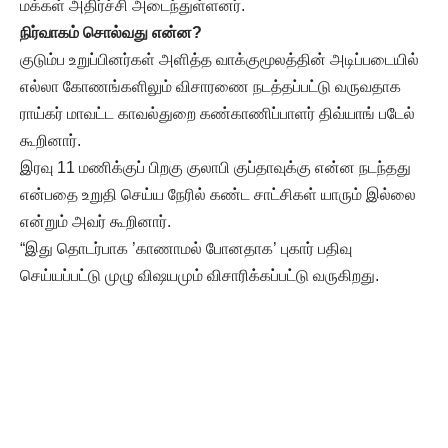
மக்கள் அதிர்ச்சி அடைந்துள்ளனர்.
நிர்வாகம் சொல்வது என்ன?
குடும்ப உறுப்பினர்கள் அளித்த வாக்குமூலத்தின் அடிப்படையில்
எல்லா கோணங்களிலும் விசாரணை நடத்தப்பட்டு வருவதாக
ராய்கர் மாவட்ட காவல்துறை கண்காணிப்பாளர் திவ்யாங் படேல்
கூறினார்.
இரவு 11 மணிக்குப் பிறகு குலாபி குப்தாவுக்கு என்ன நடந்தது
என்பதை உறுதி செய்ய நேரில் கண்ட சாட்சிகள் யாரும் இல்லை
என்றும் அவர் கூறினார்.
“இது தொடர்பாக ’காணாமல் போனதாக’ புகார் பதிவு
செய்யப்பட்டு முழு விஷயமும் விசாரிக்கப்பட்டு வருகிறது.
தடயவியல் குழு, மருத்துவர் குழுவின் உதவியும் நாடப்பட்டுள்ளது.
கிடைக்கும் எல்லா தகவல்களும் ஒவ்வொரு கோணத்திலும்
ஆராயப்படுகிறது,” என்று திவ்யாங் படேல் செய்தியாளர்களிடம்
தெரிவித்தார்.
எஞ்சிய எலும்புகளுடன் தடயவியல் குழுவினர் பிலாஸ்பூர்
திரும்பியுள்ளனர். அறிக்கை வந்ததும் மீண்டும் டிஎன்ஏ