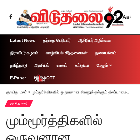
Aa
Latest News
தந்தை பெரியார்
ஆசிரியர் அறிக்கை
திராவிடர் கழகம்
வாழ்வியல் சிந்தனைகள்
தலையங்கம்
தமிழ்நாடு
அரசியல்
உலகம்
கட்டுரை
மேலும்
OTT
E-Paper
ஞாயிறு மலர்
>
மும்மூர்த்திகளில் ஒருவனான சிவனுக்குள்ளும் தீண்டாமையா??
ஞாயிறு மலர்
மும்மூர்த்திகளில்
ஒருவனான