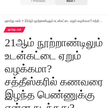
Previous
Next
ஞாயிறு மலர்
>
21ஆம் நூற்றாண்டிலும் உடன்கட்டை ஏறும் வழக்கமா? சத்தீஸ்கரில் கணவரை இழந்த பெண்ணுக்கு என்ன நடந்தது?
ஞாயிறு மலர்
21ஆம் நூற்றாண்டிலும்
உடன்கட்டை ஏறும்
வழக்கமா?
சத்தீஸ்கரில் கணவரை
இழந்த பெண்ணுக்கு
என்ன நடந்தது?