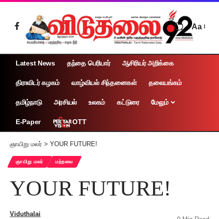
Aa
Latest News
தந்தை பெரியார்
ஆசிரியர் அறிக்கை
திராவிடர் கழகம்
வாழ்வியல் சிந்தனைகள்
தலையங்கம்
தமிழ்நாடு
அரசியல்
உலகம்
கட்டுரை
மேலும்
OTT
E-Paper
ஞாயிறு மலர்
>
YOUR FUTURE!
ஞாயிறு மலர்
மற்றவை
YOUR FUTURE!
Viduthalai