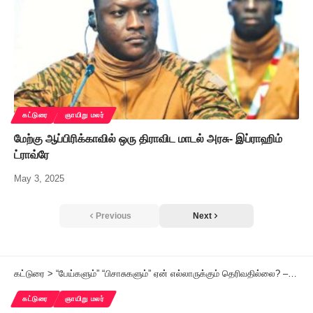
கட்டுரை
ஞாயிறு மலர்
மேற்கு ஆப்பிரிக்காவில் ஒரு திராவிட மாடல் அரசு- இப்ராஹிம்
ட்ராவ்ரே
May 3, 2025
Previous
Next
கட்டுரை
>
“பேய்களும்” “பிசாசுகளும்” ஏன் எல்லாருக்கும் தெரிவதில்லை? – நன்மாறன் திருநாவுக்கரசு
கட்டுரை
ஞாயிறு மலர்