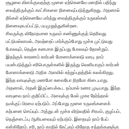
சூழலை விளக்குவதற்கு மூளை ஏற்கெனவே மனதில் பதிந்து
வைத்திருக்கும் காட்சிகளை நினைவுப்படுத்துகிறது. அதனால்
நீங்கள் ஏற்கெனவே பார்த்து வைத்திருக்கும் உருவங்கள்
நினைவுகூரப்பட்டு, பயமுறுத்துகின்றன.
சிலருக்கு விநோதமான உருவம் கண்ணுக்குத் தெரிவது
மட்டுமல்லாமல், அவற்றைப் பார்க்கும்போது மூச்சு முட்டுவது
போலவும், நெஞ்சு கனமாக இருப்பது போலவும் தோன்றும்.
இதற்குக் காரணம் கார்பன் மோனாக்ஸைடு வாயு. நாம்
பயன்படுத்தும் எரிபொருள்களில் இருந்து வெளியாகும் கார்பன்
மோனாக்ஸைடு அதிக அளவில் சுற்றுப்புறத்தில் கலக்கிறது.
இந்த வாயுவுக்கு மணமோ சுவையோ நிறமோ கிடையாது.
அதனால், அதன் இருப்பைக்கூட நம்மால் உணர முடியாது. இந்த
வாயுவை நாம் குறிப்பிட்ட அளவுக்கு மேல் முகர நேர்ந்தால்
நமக்குப் பிரமை ஏற்படும். அப்போது மூளை உருவங்களைக்
கற்பனை செய்யும். அத்துடன் மூச்சு விடுவதில் சிரமம், குழப்பம்,
நெஞ்சடைப்பு ஆகியவையும் ஏற்படும். இதையும் நாம் பேய்
என்கிறோம். சரி, நாம் காதில் கேட்கும் விநோத சத்தங்களுக்கு