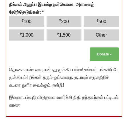
நீங்கள் அனுப்ப இயன்ற நன்கொடை அளவைத்
தேர்ந்தெடுங்கள்:
*
₹
₹
₹
100
200
500
₹
₹
1,000
1,500
Other
Donate
»
தொகை எவ்வளவு என்பது முக்கியமல்ல! உங்கள் பங்களிப்பே
முக்கியம்! நீங்கள் தரும் ஒவ்வொரு ரூபாயும் சமூகநீதிச்
சுடரை ஒளிர வைக்கும். நன்றி!
இணையம்வழி விடுதலை வளர்ச்சி நிதி தந்தவர்கள் பட்டியல்
காண