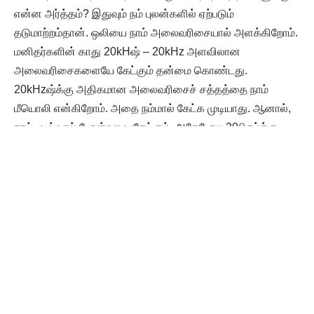
என்ன அர்த்தம்? இதுவும் நம் புலன்களில் ஏற்படும்
தடுமாற்றம்தான். ஒலியை நாம் அலைவரிசையால் அளக்கிறோம்.
மனிதர்களின் காது 20kHஷ் – 20kHz அளவிலான
அலைவரிசைகளையே கேட்கும் தன்மை கொண்டது.
20kHzஷ்க்கு அதிகமான அலைவரிசைச் சத்தத்தை நாம்
மீயொலி என்கிறோம். அதை நம்மால் கேட்க முடியாது. ஆனால்,
நாய், வவ்வால் போன்றவை கேட்கும். அதேபோல 20பிக்ஷ்க்கு
குறைவான சத்தத்தை அகவொலி என்கிறோம். இதை
யானைகள், திமிங்கிலங்கள் உள்ளிட்டவை கேட்கும்.
இந்த அகவொலியை மனிதர்கள் கேட்க முடியாவிட்டாலும்
அவற்றால் பாதிப்பு ஏற்பட வாய்ப்புண்டு. பூமியில் நில அதிர்வு
ஏற்படும்போதோ, பருவநிலை மாறும்போதோ அகவொலி உருவாகி,
அது மனிதர்களைப் பாதிக்கும். அப்போது மனக்குழப்பமோ,
பயமோ, சித்தப்பிரமையோ ஏற்படலாம். அதேபோல பூமியின்
புவிகாந்தப் புலத்தில் ஏற்படும் மாற்றம் மனிதர்களின் மூளையில்
உள்ள தற்காலிக மடலைத் (Temporal Lobe) தூண்டுகிறது.