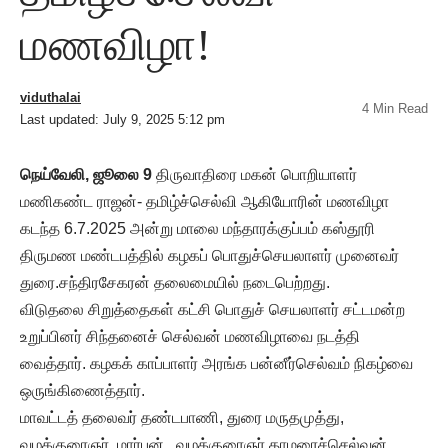
மணவிழா!
viduthalai
4 Min Read
Last updated: July 9, 2025 5:12 pm
நெய்வேலி, ஜூலை
9
திருவாதிரை மகன் பொறியாளர்
மணிகண்ட ராஜன்- தமிழ்ச்செல்வி ஆகியோரின் மணவிழா
கடந்த 6.7.2025 அன்று மாலை மந்தாரக்குப்பம் கஸ்தூரி
திருமண மண்டபத்தில் கழகப் பொதுச்செயலாளர் முனைவர்
துரை.சந்திரசேகரன் தலைமையில் நடைபெற்றது.
விடுதலை சிறுத்தைகள் கட்சி பொதுச் செயலாளர் சட்டமன்ற
உறுப்பினர் சிந்தனைச் செல்வன் மணவிழாவை நடத்தி
வைத்தார். கழகக் காப்பாளர் அரங்க பன்னீர்செல்வம் நிகழ்வை
ஒருங்கிணைத்தார்.
மாவட்டத் தலைவர் தண்டபாணி, துரை மருதமுத்து,
வழக்குரைஞர் மார்பன், வழக்குரைஞர் தாமரைச்செல்வன்,