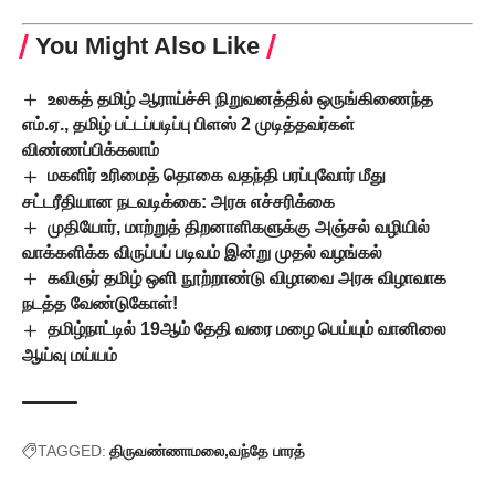
You Might Also Like
உலகத் தமிழ் ஆராய்ச்சி நிறுவனத்தில் ஒருங்கிணைந்த
எம்.ஏ., தமிழ் பட்டப்படிப்பு பிளஸ் 2 முடித்தவர்கள்
விண்ணப்பிக்கலாம்
மகளிர் உரிமைத் தொகை வதந்தி பரப்புவோர் மீது
சட்டரீதியான நடவடிக்கை: அரசு எச்சரிக்கை
முதியோர், மாற்றுத் திறனாளிகளுக்கு அஞ்சல் வழியில்
வாக்களிக்க விருப்பப் படிவம் இன்று முதல் வழங்கல்
கவிஞர் தமிழ் ஒளி நூற்றாண்டு விழாவை அரசு விழாவாக
நடத்த வேண்டுகோள்!
தமிழ்நாட்டில் 19ஆம் தேதி வரை மழை பெய்யும் வானிலை
ஆய்வு மய்யம்
TAGGED:
திருவண்ணாமலை
வந்தே பாரத்