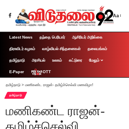
Aa
Latest News
தந்தை பெரியார்
ஆசிரியர் அறிக்கை
திராவிடர் கழகம்
வாழ்வியல் சிந்தனைகள்
தலையங்கம்
தமிழ்நாடு
அரசியல்
உலகம்
கட்டுரை
மேலும்
OTT
E-Paper
தமிழ்நாடு
>
மணிகண்ட ராஜன்- தமிழ்ச்செல்வி மணவிழா!
தமிழ்நாடு
மணிகண்ட ராஜன்-
தமிழ்ச்செல்வி