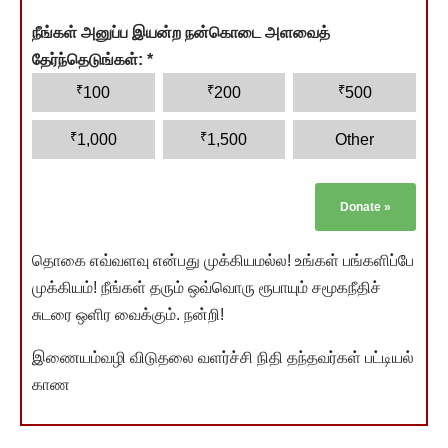
நீங்கள் அனுப்ப இயன்ற நன்கொடை அளவைத்
தேர்ந்தெடுங்கள்:
*
₹
₹
₹
100
200
500
₹
₹
1,000
1,500
Other
Donate
»
தொகை எவ்வளவு என்பது முக்கியமல்ல! உங்கள் பங்களிப்பே
முக்கியம்! நீங்கள் தரும் ஒவ்வொரு ரூபாயும் சமூகநீதிச்
சுடரை ஒளிர வைக்கும். நன்றி!
இணையம்வழி விடுதலை வளர்ச்சி நிதி தந்தவர்கள் பட்டியல்
காண