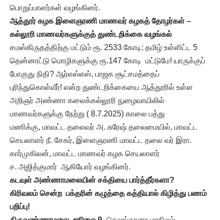
பொறுப்பாளர்கள் வழங்கினர்.
ஆத்தூர் கழக இளைஞரணி மாணவர் கழகத் தோழர்கள் –
கல்லூரி மாணவர்களுக்குத் துண்டறிக்கை வழங்கல்
சமஸ்கிருதத்திற்கு மட்டும் ரூ. 2533 கோடி; தமிழ் உள்ளிட்ட 5
தென்னாட்டு மொழிகளுக்கு ரூ.147 கோடி மட்டுமே! யாருக்குப்
போகுது நிதி? ஆர்எஸ்எஸ், பாஜக சூட்சமத்தைப்
புரிந்துகொள்வீர்! என்ற துண்டறிக்கையை ஆத்தூரில் உள்ள
அறிஞர் அண்ணா கலைக்கல்லூரி நுழைவாயிலில்
மாணவர்களுக்கு நேற்று ( 8.7.2025) காலை பத்து
மணிக்கு, மாவட்ட தலைவர் அ. சுரேஷ் தலைமையில், மாவட்ட
செயலாளர் நீ. சேகர், இளைஞரணி மாவட்ட தலை வர் இரா.
கார்முகிலன், மாவட்ட மாணவர் கழக செயலாளர்
ச. அஜித்குமார் ஆகியோர் வழங்கினர்.
கடவுள் அண்ணாமலையின் சக்தியை பார்த்தீர்களா?
கிரிவலம் சென்ற பக்தரின் கழுத்தை கத்தியால் கிழித்து பணம்
பறிப்பு!
திருவண்ணாமலை, ஜூலை 9-
தெலங்கானா மாநிலம்