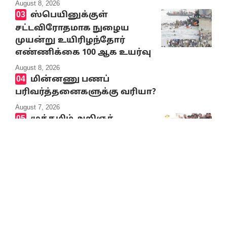
August 8, 2026
ஸ்பெயினுக்குள்
சட்டவிரோதமாக நுழைய
முயன்று உயிரிழந்தோர்
எண்ணிக்கை 100 ஆக உயர்வு
August 8, 2026
மின்னணு பணப்
பரிவர்த்தனைகளுக்கு வரியா?
August 7, 2026
முத்தமிழ் அறிஞர்
கலைஞர் நினைவிடத்தில்
திராவிடர் கழகத்தின் சார்பில்
மலர் வளையம் வைத்து
மரியாதை
August 7, 2026
அட்லாண்டிக் கடலில்
கப்பலை நிறுத்தி கலைஞர்
மறைவுக்கு வீரவணக்கம்