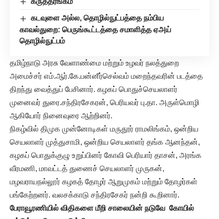
கருத்தரங்கம்
கடவுளை அல்ல, தொழில்நுட்பத்தை நம்பிய
காவல்துறை: பெருங்கூட்டத்தை சமாளித்த ஏஅய்
தொழில்நுட்பம்
தமிழ்நாடு அரசு வேளாண்மை மற்றும் உழவர் நலத்துறை
அமைச்சர் எம்.ஆர்.கே.பன்னீர்செல்வம் மறைந்தவரின் படத்தை
திறந்து வைத்துப் பேசினார். கழகப் பொதுச்செயலாளர்
முனைவர் துரை.சந்திரசேகரன், பெரியவர் பு.தா. அருள்மொழி
ஆகியோர் நினைவுரை ஆற்றினர்.
நிகழ்வில் திமுக முன்னோடிகள் மருதூர் ராமலிங்கம், ஒன்றிய
செயலாளர் முத்துசாமி, ஒன்றிய செயலாளர் தங்க ஆனந்தன்,
கழகப் பொதுக்குழு உறுப்பினர் கோவி பெரியார் தாசன், அரங்க
வீரமணி, மாவட்டத் துணைச் செயலாளர் முருகன்,
மழவராயநல்லூர் கழகத் தோழர் ஆறுமுகம் மற்றும் தோழர்கள்
பங்கேற்றனர். வலசக்காடு சந்திரசேகர் நன்றி கூறினார்.
பேராவூரணியில் விதிகளை மீறி சாலையின் நடுவே கோயில்