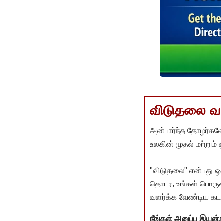
விடுதலை வளர
அன்பார்ந்த தோழர்களே
உலகின் முதல் மற்றும்
"விடுதலை" என்பது ஒ
தொடர, உங்கள் பொருளா
வளர்க்க வேண்டிய கடம
நீங்கள் அனுப்ப இய