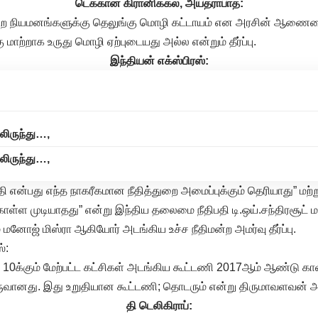
டெக்கான் கிரானிக்கல், அய்தராபாத்:
றை நியமனங்களுக்கு தெலுங்கு மொழி கட்டாயம் என அரசின் ஆணையை 
்கு மாற்றாக உருது மொழி ஏற்புடையது அல்ல என்றும் தீர்ப்பு.
இந்தியன் எக்ஸ்பிரஸ்:
ிலிருந்து…,
ிலிருந்து…,
ீதி என்பது எந்த நாகரீகமான நீதித்துறை அமைப்புக்கும் தெரியாது” மற்று
கொள்ள முடியாதது” என்று இந்திய தலைமை நீதிபதி டி.ஒய்.சந்திரசூட் மற
ம் மனோஜ் மிஸ்ரா ஆகியோர் அடங்கிய உச்ச நீதிமன்ற அமர்வு தீர்ப்பு.
்:
ட 10க்கும் மேற்பட்ட கட்சிகள் அடங்கிய கூட்டணி 2017ஆம் ஆண்டு காவி
ருவானது. இது உறுதியான கூட்டணி; தொடரும் என்று திருமாவளவன் 
தி டெலிகிராப்: