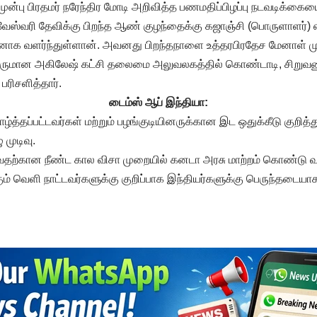
முன்பு பிரதமர் நரேந்திர மோடி அறிவித்த பணமதிப்பிழப்பு நடவடிக்கைய
ர்வேஸ்வரி தேவிக்கு பிறந்த ஆண் குழந்தைக்கு கஜாஞ்சி (பொருளாளர்) என
னாக வளர்ந்துள்ளான். அவனது பிறந்தநாளை உத்தரபிரதேச மேனாள் ம
வருமான அகிலேஷ் கட்சி தலைமை அலுவலகத்தில் கொண்டாடி, சிறுவனுக
ரிசளித்தார்.
டைம்ஸ் ஆப் இந்தியா:
ாழ்த்தப்பட்டவர்கள் மற்றும் பழங்குடியினருக்கான இட ஒதுக்கீடு குறித்த
 முடிவு.
ல்வதற்கான நீண்ட கால விசா முறையில் கனடா அரசு மாற்றம் கொண்டு வ
்கும் வெளி நாட்டவர்களுக்கு குறிப்பாக இந்தியர்களுக்கு பெருந்தடையா