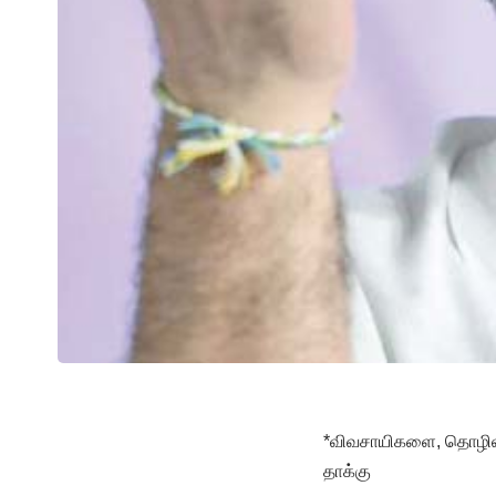
*விவசாயிகளை, தொழிலாள
தாக்கு