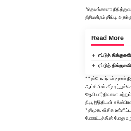
*தெலங்கானா நீதித்து
நீதிமன்றம் தீர்ப்பு. அதற
Read More
ஏட்டுத் திக்குகள
ஏட்டுத் திக்குகள
* “புல்டோசர்கள் மூலம் ந
ஆட்சியின் கீழ் ஏற்றுக்
ஜே.பி.பார்திவாலா மற்று
நியூ இந்தியன் எக்ஸ்பிரஸ
* திமுக, விசிக உள்ளிட்
போராட்டத்தின் போது உ