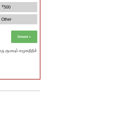
₹
500
Other
Donate
»
ு ரூபாயும் சமூகநீதிச்