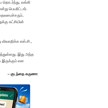
ை தொடர்ந்து, வங்கி
்று பெயரிட்டார்.
ுதலமைச்சரும்,
்கு கட்சியின்
ு விவாதிக்க எஸ்.சி.,
ந்துள்ளது. இது அந்த
க இருக்கும் என
– குடந்தை கருணா