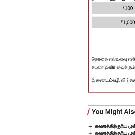
₹
100
₹
1,000
தொகை எவ்வளவு என்பது 
சுடரை ஒளிர வைக்கும்.
இணையம்வழி விடுதலை 
You Might Als
கவனத்திற்குரிய முக
கவனத்திற்குரிய முக