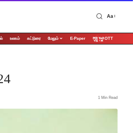
Aa
OTT
ல்
உலகம்
கட்டுரை
மேலும்
E-Paper
24
1 Min Read