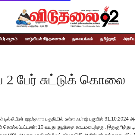
ிடர் கழகம்
வாழ்வியல் சிந்தனைகள்
தலையங்கம்
தமிழ்நாடு
அரசிய
2 பேர் சுட்டுக் கொலை
 டில்லியின் ஷஹ்தாரா பகுதியில் உள்ள ஃபர்ஷ் பஜாரில் 31.10.2024 அன
2 பேர் கொல்லப்பட்டனர்; 10 வயது குழந்தை காயமடைந்தது. இதுகுறித்து 