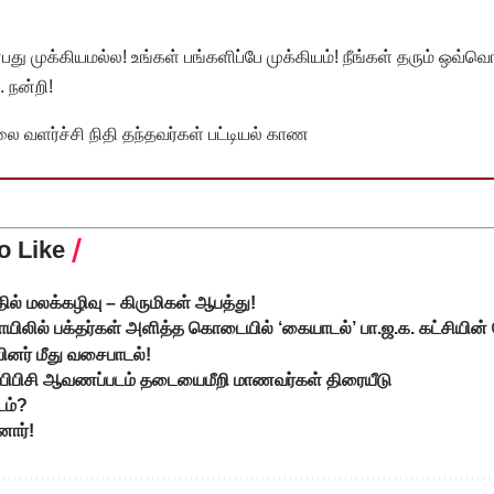
முக்கியமல்ல! உங்கள் பங்களிப்பே முக்கியம்! நீங்கள் தரும் ஒவ்வொர
 நன்றி!
வளர்ச்சி நிதி தந்தவர்கள் பட்டியல் காண
o Like
ில் மலக்கழிவு – கிருமிகள் ஆபத்து!
ிலில் பக்தர்கள் அளித்த கொடையில் ‘கையாடல்’ பா.ஜ.க. கட்சியின்
ியினர் மீது வசைபாடல்!
ிய பிபிசி ஆவணப்படம் தடையைமீறி மாணவர்கள் திரையீடு
டம்?
னார்!