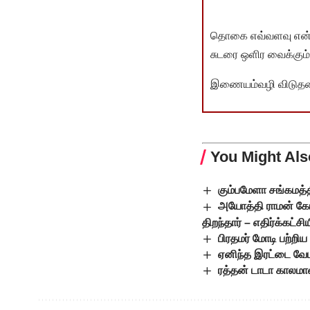
தொகை எவ்வளவு என்பது 
சுடரை ஒளிர வைக்கும்.
இணையம்வழி விடுதலை 
You Might Als
கும்பமேளா சங்கமத்த
அயோத்தி ராமன் கோய
திறந்தார் – எதிர்க்கட்ச
பிரதமர் மோடி பற்ற
ஏனிந்த இரட்டை வே
ரத்தன் டாடா காலமா