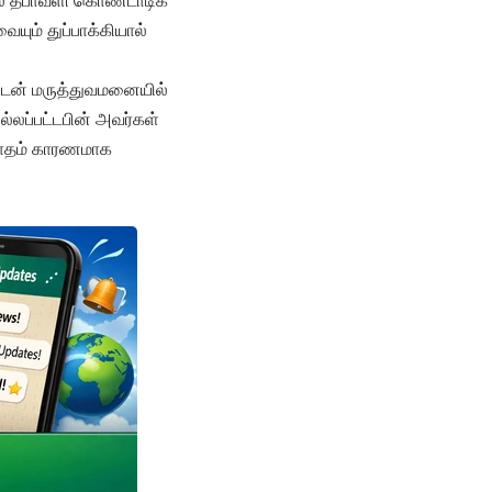
ில் தீபாவளி கொண்டாடிக்
ையும் துப்பாக்கியால்
்துடன் மருத்துவமனையில்
்லப்பட்டபின் அவர்கள்
ிரோதம் காரணமாக