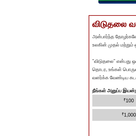
விடுதலை வளர
அன்பார்ந்த தோழர்களே
உலகின் முதல் மற்றும்
"விடுதலை" என்பது ஒ
தொடர, உங்கள் பொருளா
வளர்க்க வேண்டிய கடம
நீங்கள் அனுப்ப இய
₹
100
₹
1,000