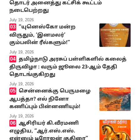
தொடர் அனைத்து கட்சிக் கூட்டம்
நடைபெற்றது
July 19, 2026
“யுனெஸ்கோ மன்ற
விருதும், ‘இனமலர்’
கும்பலின் ரீல்களும்!”
July 19, 2026
தமிழ்நாடு அரசுப் பள்ளிகளில் கலைத்
திருவிழா : வரும் ஜூலை 23-ஆம் தேதி
தொடங்குகிறது
July 19, 2026
சென்னைக்கு பெருமழை
ஆபத்தா? எல் நினோ
கணிப்பும் பின்னணியும்!
July 19, 2026
ஆசிரியர் கி.வீரமணி
எழுதிய, “ஆர்.எஸ்.எஸ்.
என்னும் டிரோஜன் குதிரை”