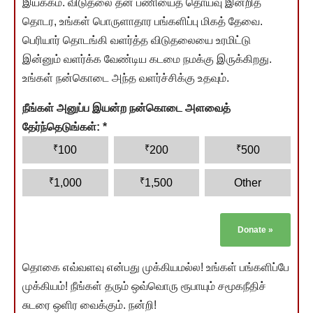
இயக்கம். விடுதலை தன் பணியைத் தொய்வு இன்றித்
தொடர, உங்கள் பொருளாதார பங்களிப்பு மிகத் தேவை.
பெரியார் தொடங்கி வளர்த்த விடுதலையை உரமிட்டு
இன்னும் வளர்க்க வேண்டிய கடமை நமக்கு இருக்கிறது.
உங்கள் நன்கொடை அந்த வளர்ச்சிக்கு உதவும்.
நீங்கள் அனுப்ப இயன்ற நன்கொடை அளவைத்
தேர்ந்தெடுங்கள்:
*
₹
₹
₹
100
200
500
₹
₹
1,000
1,500
Other
Donate
»
தொகை எவ்வளவு என்பது முக்கியமல்ல! உங்கள் பங்களிப்பே
முக்கியம்! நீங்கள் தரும் ஒவ்வொரு ரூபாயும் சமூகநீதிச்
சுடரை ஒளிர வைக்கும். நன்றி!