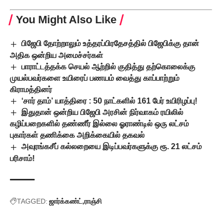
You Might Also Like
பிஜேபி தோற்றாலும் உத்தரப்பிரதேசத்தில் பிஜேபிக்கு தான்
அதிக ஒன்றிய அமைச்சர்கள்
பாராட்டத்தக்க செயல் ஆற்றில் குதித்து தற்கொலைக்கு
முயல்பவர்களை உயிரைப் பணயம் வைத்து காப்பாற்றும்
கிராமத்தினர்
‘சார் தாம்’ யாத்திரை : 50 நாட்களில் 161 பேர் உயிரிழப்பு!
இதுதான் ஒன்றிய பிஜேபி அரசின் நிர்வாகம் ரயிலில்
கழிப்பறைகளில் தண்ணீர் இல்லை ஓராண்டில் ஒரு லட்சம்
புகார்கள் தணிக்கை அறிக்கையில் தகவல்
அவுரங்கசீப் கல்லறையை இடிப்பவர்களுக்கு ரூ. 21 லட்சம்
பரிசாம்!
TAGGED:
ஜார்க்கண்ட்
ராஞ்சி