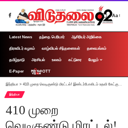
Aa
Latest News
தந்தை பெரியார்
ஆசிரியர் அறிக்கை
திராவிடர் கழகம்
வாழ்வியல் சிந்தனைகள்
தலையங்கம்
தமிழ்நாடு
அரசியல்
உலகம்
கட்டுரை
மேலும்
OTT
E-Paper
இந்தியா
>
410 முறை வெடிகுண்டு மிரட்டல்! இண்டர்போலிடம் உதவி கேட்கும் இந்தியா!
இந்தியா
410 முறை
வெடிகுண்டு மிரட்டல்!