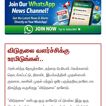
விடுதலை வளர்ச்சிக்கு
உரமிடுங்கள்..
அன்பார்ந்த தோழர்களே, தந்தை பெரியார் அவர்களால்
தொடங்கப்பட்டு, திராவிட இயக்கத்தின் முதன்மைக்
குரலாக, உலகின் முதல் மற்றும் ஒரே பகுத்தறிவு நாளேடாக
திகழ்ந்து வருகிறது "விடுதலை" நாளேடு.
"விடுதலை" என்பது ஒரு நாளேடு மட்டுமல்ல; இது ஒரு