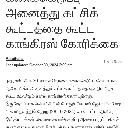
அனைத்து கட்சிக்
கூட்டத்தை கூட்ட
காங்கிரஸ் கோரிக்கை
Viduthalai
1 Min Read
Last updated: October 30, 2024 3:06 pm
புதுடில்லி, அக்.30 மக்கள்தொகை கணக்கெடுப்பு தொடா்பாக
ஆலோ சிக்க அனைத்துக் கட்சிக் கூட்டத்தை ஒன்றிய அரசு
கூட்ட வேண்டும் என்று காங்கிரஸ் கோரியுள்ளது.
இதுதொடா்பாக அக்கட்சியின் பொதுச் செயலா் ஜெய்ராம் ரமேஷ்
‘எக்ஸ்’ தளத்தில் நேற்று (28.10.2024) வெளியிட்ட பதிவில்,
‘இந்திய மக்கள் தொகை கணக்கெடுப்பு ஆணையரும், பதிவுத்
துறை தலைவருமான மிருத்யுஞ்ஜய் குமார் நாராயணின் பதவிக்