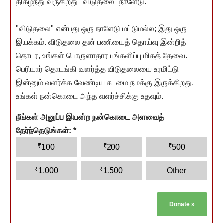
திகழ்ந்து வருகிறது "விடுதலை" நாளேடு.
"விடுதலை" என்பது ஒரு நாளேடு மட்டுமல்ல; இது ஒரு
இயக்கம். விடுதலை தன் பணியைத் தொய்வு இன்றித்
தொடர, உங்கள் பொருளாதார பங்களிப்பு மிகத் தேவை.
பெரியார் தொடங்கி வளர்த்த விடுதலையை உரமிட்டு
இன்னும் வளர்க்க வேண்டிய கடமை நமக்கு இருக்கிறது.
உங்கள் நன்கொடை அந்த வளர்ச்சிக்கு உதவும்.
நீங்கள் அனுப்ப இயன்ற நன்கொடை அளவைத்
தேர்ந்தெடுங்கள்:
*
₹
₹
₹
100
200
500
₹
₹
1,000
1,500
Other
Donate
»