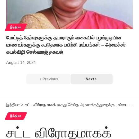
இந்தியா
போட்டித் தேர்வுகளுக்கு தயாராகும் வகையில் பழங்குடியின
மாணவர்களுக்கு கூடுதலாக பயிற்சி மய்யங்கள் – அமைச்சர்
கயல்விழி செல்வராஜ் தகவல்
August 14, 2024
Previous
Next
இந்தியா
>
சட்ட விரோதமாகக் கைது செய்த அமலாக்கத்துறைக்கு மும்பை உயர்நீதிமன்றம் கண்டனம்
இந்தியா
சட்ட விரோதமாகக்