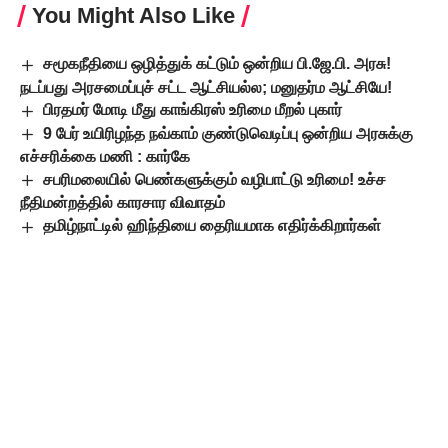
You Might Also Like
சமூகநீதியை ஒழித்துக் கட்டும் ஒன்றிய பி.ஜே.பி. அரசு!
நடப்பது அரசமைப்புச் சட்ட ஆட்சியல்ல; மனுதர்ம ஆட்சியே!
பிரதமர் மோடி மீது காங்கிரஸ் உரிமை மீறல் புகார்
9 பேர் உயிரிழந்த நவ்காம் குண்டுவெடிப்பு ஒன்றிய அரசுக்கு
எச்சரிக்கை மணி : கார்கே
சபரிமலையில் பெண்களுக்கும் வழிபாட்டு உரிமை! உச்ச
நீதிமன்றத்தில் காரசார விவாதம்
தமிழ்நாட்டில் ஹிந்தியை தைரியமாக எதிர்க்கிறார்கள்
மராட்டிய தலைவர் ராஜ்தாக்கரே பாராட்டு
TAGGED:
உயர்நீதிமன்றம்
கைது
பா.ஜ.க
மும்பை