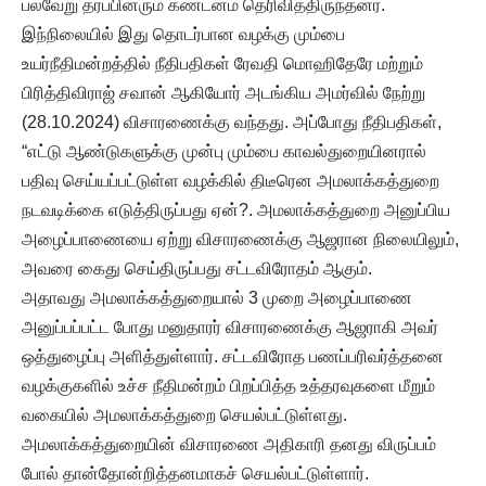
பல்வேறு தரப்பினரும் கண்டனம் தெரிவித்திருந்தனர்.
இந்நிலையில் இது தொடர்பான வழக்கு மும்பை
உயர்நீதிமன்றத்தில் நீதிபதிகள் ரேவதி மொஹிதேரே மற்றும்
பிரித்திவிராஜ் சவான் ஆகியோர் அடங்கிய அமர்வில் நேற்று
(28.10.2024) விசாரணைக்கு வந்தது. அப்போது நீதிபதிகள்,
“எட்டு ஆண்டுகளுக்கு முன்பு மும்பை காவல்துறையினரால்
பதிவு செய்யப்பட்டுள்ள வழக்கில் திடீரென அமலாக்கத்துறை
நடவடிக்கை எடுத்திருப்பது ஏன்?. அமலாக்கத்துறை அனுப்பிய
அழைப்பாணையை ஏற்று விசாரணைக்கு ஆஜரான நிலையிலும்,
அவரை கைது செய்திருப்பது சட்டவிரோதம் ஆகும்.
அதாவது அமலாக்கத்துறையால் 3 முறை அழைப்பாணை
அனுப்பப்பட்ட போது மனுதாரர் விசாரணைக்கு ஆஜராகி அவர்
ஒத்துழைப்பு அளித்துள்ளார். சட்டவிரோத பணப்பரிவர்த்தனை
வழக்குகளில் உச்ச நீதிமன்றம் பிறப்பித்த உத்தரவுகளை மீறும்
வகையில் அமலாக்கத்துறை செயல்பட்டுள்ளது.
அமலாக்கத்துறையின் விசாரணை அதிகாரி தனது விருப்பம்
போல் தான்தோன்றித்தனமாகச் செயல்பட்டுள்ளார்.