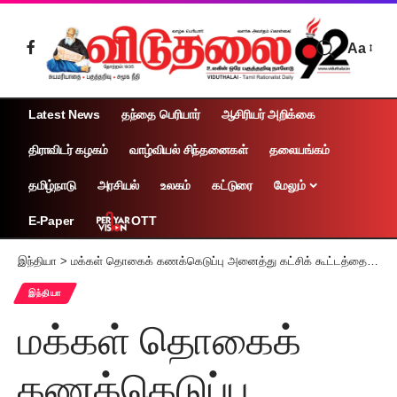
Aa
Latest News
தந்தை பெரியார்
ஆசிரியர் அறிக்கை
திராவிடர் கழகம்
வாழ்வியல் சிந்தனைகள்
தலையங்கம்
தமிழ்நாடு
அரசியல்
உலகம்
கட்டுரை
மேலும்
OTT
E-Paper
இந்தியா
>
மக்கள் தொகைக் கணக்கெடுப்பு அனைத்து கட்சிக் கூட்டத்தை கூட்ட காங்கிரஸ் கோரிக்கை
இந்தியா
மக்கள் தொகைக்
கணக்கெடுப்பு