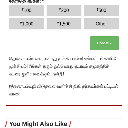
தேர்ந்தெடுங்கள்:
*
₹
₹
₹
100
200
500
₹
₹
1,000
1,500
Other
Donate
»
தொகை எவ்வளவு என்பது முக்கியமல்ல! உங்கள் பங்களிப்பே
முக்கியம்! நீங்கள் தரும் ஒவ்வொரு ரூபாயும் சமூகநீதிச்
சுடரை ஒளிர வைக்கும். நன்றி!
இணையம்வழி விடுதலை வளர்ச்சி நிதி தந்தவர்கள் பட்டியல்
காண
You Might Also Like