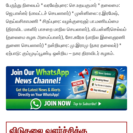
பேருந்து நிலையம் * வரவேற்புரை: செ.உதயகுமார் * தலைமை:
ஜெ.பாஸ்கர் (மாவட்டச் செயலாளர்) * முன்னிலை: ர.இரமேஷ்,
தெய்வசிகாமணி * சிறப்புரை: வழக்குரைஞர் பா.மணியம்மை
(திராவிட மகளிர் பாசறை மாநில செயலாளர்), வி.பன்னீர்செல்வம்
(தலைமை கழக அமைப்பாளர்), சோ.சுரேசு (மாநில இளைஞரணி
துணை செயலாளர்) * நன்றியுரை: மு.இராமு (நகர தலைவர்) *
ஏற்பாடு: கும்முடிப்பூண்டி ஒன்றிய – நகர திராவிடர் கழகம்.
விடுதலை வளர்ச்சிக்கு