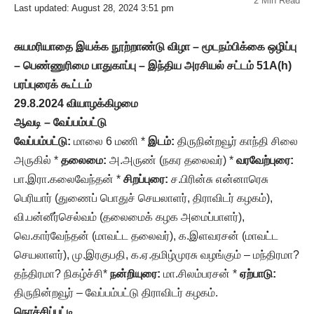
2 Min Read
Last updated: August 28, 2024 3:51 pm
சுயமரியாதை இயக்க நூற்றாண்டு விழா – மூடநம்பிக்கை ஒழிப்பு
– பெண்ணுரிமை பாதுகாப்பு – இந்திய அரசியல் சட்டம் 51A(h)
பரப்புரைக் கூட்டம்
29.8.2024 வியாழக்கிழமை
ஆவடி – வேப்பம்பட்டு
வேப்பம்பட்டு:
மாலை 6 மணி *
இடம்:
திருநின்றவூர் காந்தி சிலை
அருகில் *
தலைமை:
அ.அருண் (நகர தலைவர்) *
வரவேற்புரை:
பா.இரா‌.கலைவேந்தன் *
சிறப்புரை:
ச.பிரின்சு என்னாரெசு
பெரியார் (துணைப் பொதுச் செயலாளர், திராவிடர் கழகம்),
வி.பன்னீர்செல்வம் (தலைமைக் கழக அமைப்பாளர்),
வெ.கார்வேந்தன் (மாவட்ட தலைவர்), க.இளவரசன் (மாவட்ட
செயலாளர்), மு.இரகுபதி, க.ஏ.தமிழ்முரசு வழங்கும் – மந்திரமா?
தந்திரமா? நிகழ்ச்சி*
நன்றியுரை:
மா.சிலம்பரசன் *
ஏற்பாடு:
திருநின்றவூர் – வேப்பம்பட்டு திராவிடர் கழகம்.
நொச்சிப்பட்டி