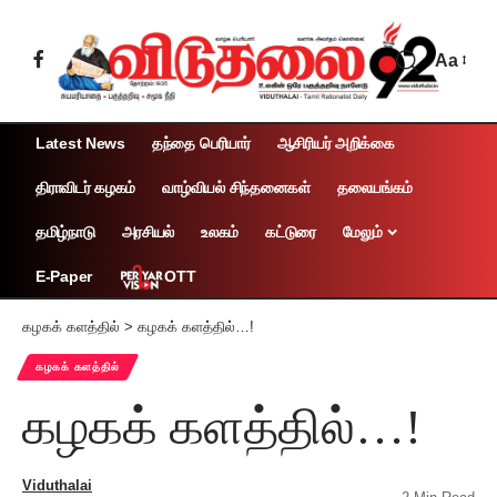
Aa
Latest News
தந்தை பெரியார்
ஆசிரியர் அறிக்கை
திராவிடர் கழகம்
வாழ்வியல் சிந்தனைகள்
தலையங்கம்
தமிழ்நாடு
அரசியல்
உலகம்
கட்டுரை
மேலும்
OTT
E-Paper
கழகக் களத்தில்
>
கழகக் களத்தில்…!
கழகக் களத்தில்
கழகக் களத்தில்…!
Viduthalai