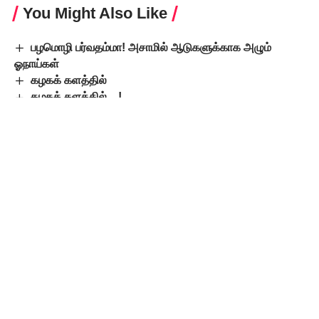
You Might Also Like
பழமொழி பர்வதம்மா! அசாமில் ஆடுகளுக்காக அழும்
ஓநாய்கள்
கழகக் களத்தில்
கழகக் களத்தில்…!
கழகக் களத்தில்…!
பெரியார் உலகத்திற்கு 10 லட்சம் நிதி திரட்டிட, சுயமரியாதை
இயக்க நூற்றாண்டு மாநில மாநாட்டில் குடும்பம் குடும்பமாக
பங்கேற்க அரியலூர் மாவட்ட கலந்துரையாடலில் முடிவு
TAGGED:
கழகக் களத்தில்...!
பரப்புரைக் கூட்டம்
Leave a Comment