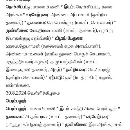
நொச்சிப்பட்டி:
மாலை 5 மணி *
இடம்:
நொச்சிப்பட்டி கலை
அரங்கம் *
வரவேற்புரை:
அண்ணா அப்பாசாமி (ஒன்றிய
தலைவர்) *
தலைமை:
செ.பொன்முடி (மாவட்ட செயலாளர்) *
முன்னிலை:
கோ.திராவடமணி (மாவட்ட தலைவர்), பழ.பிரபு
(பொதுக்குழு உறுப்பினர்) *
விழாப் பேருரை:
ஊமை.ஜெயராமன் (தலைமைக் கழக அமைப்பாளர்),
அண்ணா.சரவணன் (மாநில துணை பொதுச் செயலாளர்,
பகுத்தறிவாளர் கழகம்), த.மு.யாழ்திலீபன் (மாவட்ட
இளைஞரணி தலைவர், அரூர்) *
நன்றியுரை:
செ.சிவராஜ்
(ஒன்றிய செயலாளர்) *
ஏற்பாடு:
ஒன்றிய திராவிடர் கழகம்,
ஊற்றங்கரை.
30.8.2024 வெள்ளிக்கிழமை
பெரம்பலூர்
பெரம்பலூர்:
மாலை 5 மணி *
இடம்
: காந்தி சிலை பெரம்பலூர் *
தலைமை
: சி.தங்கராசு (மாவட்ட தலைவர்) *
வரவேற்புரை
:
ந.ஆறுமுகம் (நகரத் தலைவர்) *
முன்னிலை
: இரா.அரங்கராசன்