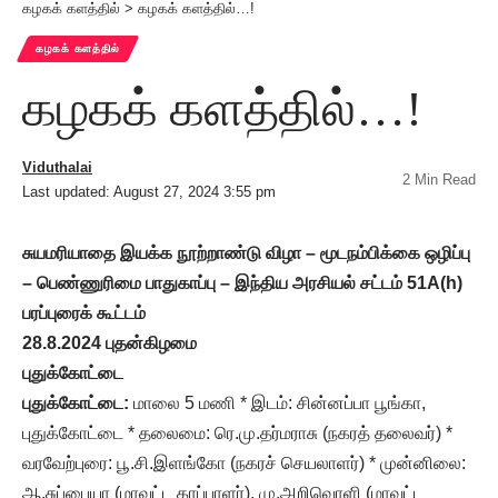
கழகக் களத்தில்
>
கழகக் களத்தில்…!
கழகக் களத்தில்
கழகக் களத்தில்…!
Viduthalai
2 Min Read
Last updated: August 27, 2024 3:55 pm
சுயமரியாதை இயக்க நூற்றாண்டு விழா – மூடநம்பிக்கை ஒழிப்பு
– பெண்ணுரிமை பாதுகாப்பு – இந்திய அரசியல் சட்டம் 51A(h)
பரப்புரைக் கூட்டம்
28.8.2024 புதன்கிழமை
புதுக்கோட்டை
புதுக்கோட்டை:
மாலை 5 மணி * இடம்: சின்னப்பா பூங்கா,
புதுக்கோட்டை * தலைமை: ரெ.மு.தர்மராசு (நகரத் தலைவர்) *
வரவேற்புரை: பூ.சி.இளங்கோ (நகரச் செயலாளர்) * முன்னிலை:
ஆ.சுப்பையா (மாவட்ட காப்பாளர்), மு.அறிவொளி (மாவட்ட