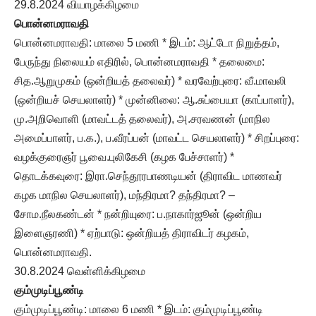
29.8.2024 வியாழக்கிழமை
பொன்னமராவதி
பொன்னமராவதி: மாலை 5 மணி * இடம்: ஆட்டோ நிறுத்தம்,
பேருந்து நிலையம் எதிரில், பொன்னமராவதி * தலைமை:
சித.ஆறுமுகம் (ஒன்றியத் தலைவர்) * வரவேற்புரை: வீ.மாவலி
(ஒன்றியச் செயலாளர்) * முன்னிலை: ஆ.சுப்பையா (காப்பாளர்),
மு.அறிவொளி (மாவட்டத் தலைவர்), அ.சரவணன் (மாநில
அமைப்பாளர், ப.க.), ப.வீரப்பன் (மாவட்ட செயலாளர்) * சிறப்புரை:
வழக்குரைஞர் பூவை.புலிகேசி (கழக பேச்சாளர்) *
தொடக்கவுரை: இரா.செந்தூரபாணடியன் (திராவிட மாணவர்
கழக மாநில செயலாளர்), மந்திரமா? தந்திரமா? –
சோம.நீலகண்டன் * நன்றியுரை: ப.நாகார்ஜூன் (ஒன்றிய
இளைஞரணி) * ஏற்பாடு: ஒன்றியத் திராவிடர் கழகம்,
பொன்னமராவதி.
30.8.2024 வெள்ளிக்கிழமை
கும்முடிப்பூண்டி
கும்முடிப்பூண்டி: மாலை 6 மணி * இடம்: கும்முடிப்பூண்டி