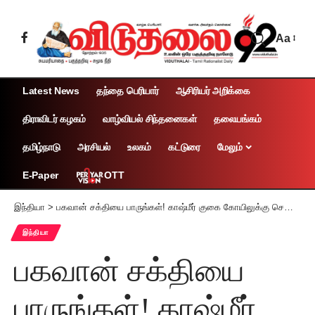
Aa
Latest News
தந்தை பெரியார்
ஆசிரியர் அறிக்கை
திராவிடர் கழகம்
வாழ்வியல் சிந்தனைகள்
தலையங்கம்
தமிழ்நாடு
அரசியல்
உலகம்
கட்டுரை
மேலும்
OTT
E-Paper
இந்தியா
>
பகவான் சக்தியை பாருங்கள்! காஷ்மீர் குகை கோயிலுக்கு சென்ற பக்தர்களின் பேருந்து கவிழ்ந்து 22 பேர் பரிதாப சாவு
இந்தியா
பகவான் சக்தியை
பாருங்கள்! காஷ்மீர்