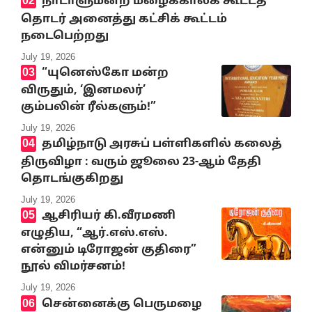
நாடாளுமன்ற மழைக்காலக் கூட்டத்
தொடர் அனைத்து கட்சிக் கூட்டம்
நடைபெற்றது
July 19, 2026
“யுனெஸ்கோ மன்ற
விருதும், ‘இனமலர்’
கும்பலின் ரீல்களும்!”
July 19, 2026
தமிழ்நாடு அரசுப் பள்ளிகளில் கலைத்
திருவிழா : வரும் ஜூலை 23-ஆம் தேதி
தொடங்குகிறது
July 19, 2026
ஆசிரியர் கி.வீரமணி
எழுதிய, “ஆர்.எஸ்.எஸ்.
என்னும் டிரோஜன் குதிரை”
நூல் விமர்சனம்!
July 19, 2026
சென்னைக்கு பெருமழை