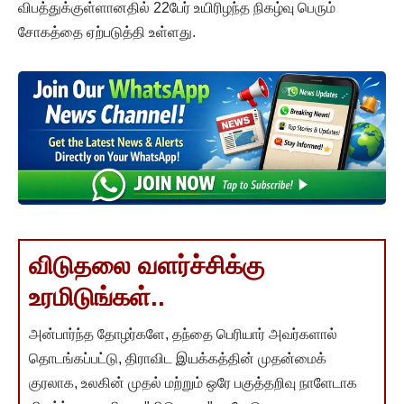
விபத்துக்குள்ளானதில் 22பேர் உயிரிழந்த நிகழ்வு பெரும்
சோகத்தை ஏற்படுத்தி உள்ளது.
விடுதலை வளர்ச்சிக்கு
உரமிடுங்கள்..
அன்பார்ந்த தோழர்களே, தந்தை பெரியார் அவர்களால்
தொடங்கப்பட்டு, திராவிட இயக்கத்தின் முதன்மைக்
குரலாக, உலகின் முதல் மற்றும் ஒரே பகுத்தறிவு நாளேடாக