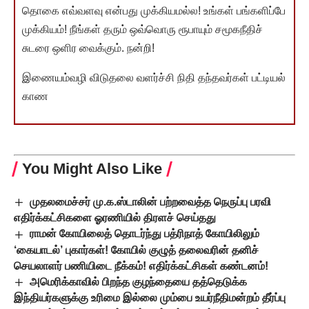
தொகை எவ்வளவு என்பது முக்கியமல்ல! உங்கள் பங்களிப்பே
முக்கியம்! நீங்கள் தரும் ஒவ்வொரு ரூபாயும் சமூகநீதிச்
சுடரை ஒளிர வைக்கும். நன்றி!
இணையம்வழி விடுதலை வளர்ச்சி நிதி தந்தவர்கள் பட்டியல்
காண
You Might Also Like
முதலமைச்சர் மு.க.ஸ்டாலின் பற்றவைத்த நெருப்பு பரவி
எதிர்க்கட்சிகளை ஓரணியில் திரளச் செய்தது
ராமன் கோயிலைத் தொடர்ந்து பத்ரிநாத் கோயிலிலும்
‘கையாடல்’ புகார்கள்! கோயில் குழுத் தலைவரின் தனிச்
செயலாளர் பணியிடை நீக்கம்! எதிர்க்கட்சிகள் கண்டனம்!
அமெரிக்காவில் பிறந்த குழந்தையை தத்தெடுக்க
இந்தியர்களுக்கு உரிமை இல்லை மும்பை உயர்நீதிமன்றம் தீர்ப்பு