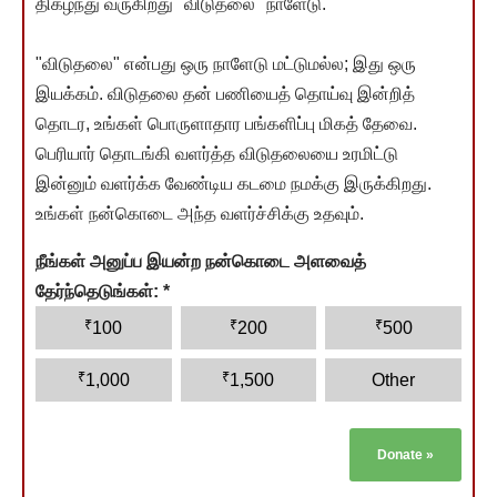
திகழ்ந்து வருகிறது "விடுதலை" நாளேடு.
"விடுதலை" என்பது ஒரு நாளேடு மட்டுமல்ல; இது ஒரு
இயக்கம். விடுதலை தன் பணியைத் தொய்வு இன்றித்
தொடர, உங்கள் பொருளாதார பங்களிப்பு மிகத் தேவை.
பெரியார் தொடங்கி வளர்த்த விடுதலையை உரமிட்டு
இன்னும் வளர்க்க வேண்டிய கடமை நமக்கு இருக்கிறது.
உங்கள் நன்கொடை அந்த வளர்ச்சிக்கு உதவும்.
நீங்கள் அனுப்ப இயன்ற நன்கொடை அளவைத்
தேர்ந்தெடுங்கள்:
*
₹
₹
₹
100
200
500
₹
₹
1,000
1,500
Other
Donate
»