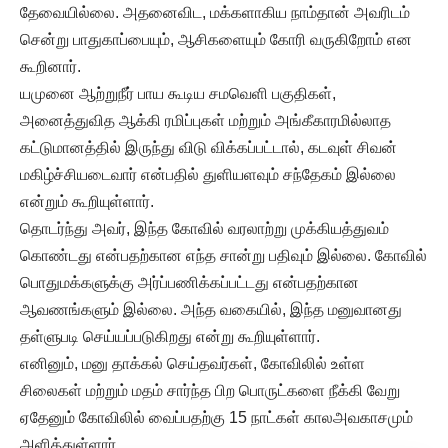
தேவையில்லை. அதனைவிட, மக்களாகிய நாம்தான் அவரிடம்
சென்று பாதுகாப்பையும், ஆசிகளையும் கோரி வருகிறோம் என
கூறினார்.
யமுனை ஆற்றுநீர் பாய கூடிய சமவெளி பகுதிகள்,
அனைத்துவித ஆக்கி ரமிப்புகள் மற்றும் அங்கீகாரமில்லாத
கட்டுமானத்தில் இருந்து விடு விக்கப்பட்டால், கடவுள் சிவன்
மகிழ்ச்சியடைவார் என்பதில் துளியளவும் சந்தேகம் இல்லை
என்றும் கூறியுள்ளார்.
தொடர்ந்து அவர், இந்த கோவில் வரலாற்று முக்கியத்துவம்
கொண்டது என்பதற்கான எந்த சான்று பதிவும் இல்லை. கோவில்
பொதுமக்களுக்கு அர்ப்பணிக்கப்பட்டது என்பதற்கான
ஆவணங்களும் இல்லை. அந்த வகையில், இந்த மனுவானது
தள்ளுபடி செய்யப்படுகிறது என்று கூறியுள்ளார்.
எனினும், மனு தாக்கல் செய்தவர்கள், கோவிலில் உள்ள
சிலைகள் மற்றும் மதம் சார்ந்த பிற பொருட்களை நீக்கி வேறு
ஏதேனும் கோவிலில் வைப்பதற்கு 15 நாட்கள் காலஅவகாசமும்
அளித்துள்ளார்.