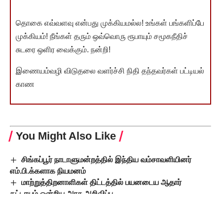
தொகை எவ்வளவு என்பது முக்கியமல்ல! உங்கள் பங்களிப்பே
முக்கியம்! நீங்கள் தரும் ஒவ்வொரு ரூபாயும் சமூகநீதிச்
சுடரை ஒளிர வைக்கும். நன்றி!
இணையம்வழி விடுதலை வளர்ச்சி நிதி தந்தவர்கள் பட்டியல்
காண
You Might Also Like
சிங்கப்பூர் நாடாளுமன்றத்தில் இந்திய வம்சாவளியினர்
எம்.பி.க்களாக நியமனம்
மாற்றுத்திறனாளிகள் திட்டத்தில் பயனடைய ஆதார்
கட்டாயம் ஒன்றிய அரசு அறிவிப்பு
தமிழ்நாடு அரசின் மகளிர் உரிமைத்தொகை திட்டத்துக்கு
தடை விதிக்க உச்ச நீதிமன்றம் மறுப்பு: பொதுநல மனு தள்ளுபடி