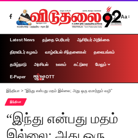
Aa
Latest News
தந்தை பெரியார்
ஆசிரியர் அறிக்கை
திராவிடர் கழகம்
வாழ்வியல் சிந்தனைகள்
தலையங்கம்
தமிழ்நாடு
அரசியல்
உலகம்
கட்டுரை
மேலும்
OTT
E-Paper
இந்தியா
>
“இந்து என்பது மதம் இல்லை; அது ஒரு ஏமாற்றும் வழி”
இந்தியா
“இந்து என்பது மதம்
இல்லை; அது ஒரு