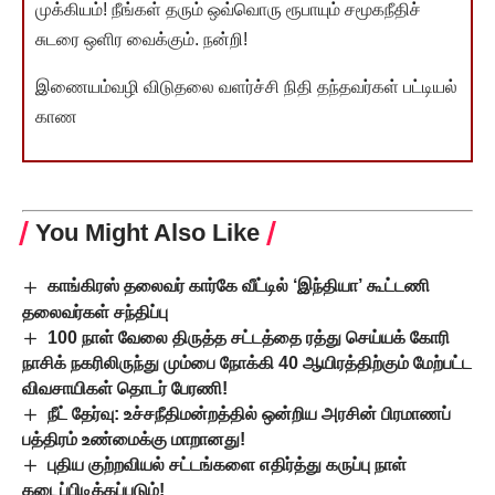
முக்கியம்! நீங்கள் தரும் ஒவ்வொரு ரூபாயும் சமூகநீதிச்
சுடரை ஒளிர வைக்கும். நன்றி!
இணையம்வழி விடுதலை வளர்ச்சி நிதி தந்தவர்கள் பட்டியல்
காண
You Might Also Like
காங்கிரஸ் தலைவர் கார்கே வீட்டில் ‘இந்தியா’ கூட்டணி
தலைவர்கள் சந்திப்பு
100 நாள் வேலை திருத்த சட்டத்தை ரத்து செய்யக் கோரி
நாசிக் நகரிலிருந்து மும்பை நோக்கி 40 ஆயிரத்திற்கும் மேற்பட்ட
விவசாயிகள் தொடர் பேரணி!
நீட் தேர்வு: உச்சநீதிமன்றத்தில் ஒன்றிய அரசின் பிரமாணப்
பத்திரம் உண்மைக்கு மாறானது!
புதிய குற்றவியல் சட்டங்களை எதிர்த்து கருப்பு நாள்
கடைப்பிடிக்கப்படும்!