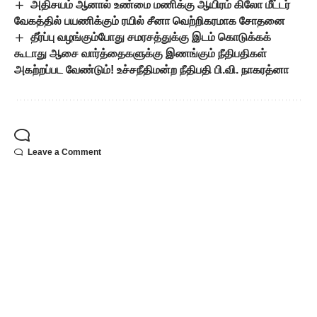
அதிசயம் ஆனால் உண்மை மணிக்கு ஆயிரம் கிலோ மீட்டர்
வேகத்தில் பயணிக்கும் ரயில் சீனா வெற்றிகரமாக சோதனை
தீர்ப்பு வழங்கும்போது சமரசத்துக்கு இடம் கொடுக்கக்
கூடாது ஆசை வார்த்தைகளுக்கு இணங்கும் நீதிபதிகள்
அகற்றப்பட வேண்டும்! உச்சநீதிமன்ற நீதிபதி பி.வி. நாகரத்னா
Leave a Comment
Popular Posts
உதயநிதி ஸ்டாலின்
கைதுக்கு தலைவர்கள்
கண்டனம்!
August 5, 2026
9-ஆம் வகுப்பில் மும்மொழித் திட்டம்
கட்டாயமாம்! சிபிஎஸ்இ கொள்கைக்கு