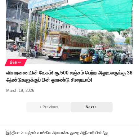
இந்தியா
விசாரணையின் வேகம்! ரூ.500 லஞ்சம் பெற்ற அலுவலருக்கு 36
ஆண்டுகளுக்குப் பின் ஓராண்டு சிறையாம்!
March 19, 2026
Previous
Next
இந்தியா
>
லஞ்சம் வாங்கிய அமலாக்க துறை அதிகாரியின்மீது