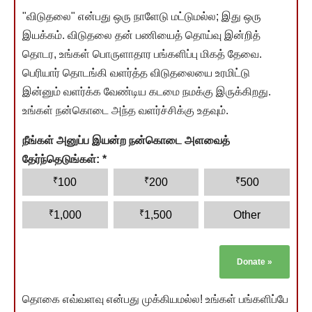
"விடுதலை" என்பது ஒரு நாளேடு மட்டுமல்ல; இது ஒரு
இயக்கம். விடுதலை தன் பணியைத் தொய்வு இன்றித்
தொடர, உங்கள் பொருளாதார பங்களிப்பு மிகத் தேவை.
பெரியார் தொடங்கி வளர்த்த விடுதலையை உரமிட்டு
இன்னும் வளர்க்க வேண்டிய கடமை நமக்கு இருக்கிறது.
உங்கள் நன்கொடை அந்த வளர்ச்சிக்கு உதவும்.
நீங்கள் அனுப்ப இயன்ற நன்கொடை அளவைத்
தேர்ந்தெடுங்கள்:
*
₹
₹
₹
100
200
500
₹
₹
1,000
1,500
Other
Donate
»
தொகை எவ்வளவு என்பது முக்கியமல்ல! உங்கள் பங்களிப்பே