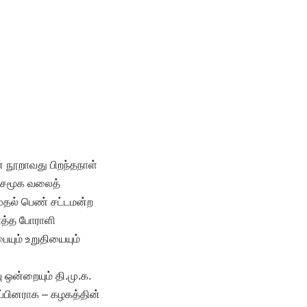
் நூறாவது பிறந்தநாள்
் சமூக வலைத்
முதல் பெண் சட்டமன்ற
காத்த போராளி
யும் உறுதியையும்
 ஒன்றையும் தி.மு.க.
ப்பினராக – கழகத்தின்