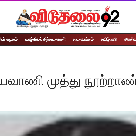
ிடர் கழகம்
வாழ்வியல் சிந்தனைகள்
தலையங்கம்
தமிழ்நாடு
அரசிய
்தியவாணி முத்து நூற்றாண