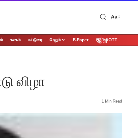
Aa
OTT
ல்
உலகம்
கட்டுரை
மேலும்
E-Paper
்டு விழா
1 Min Read