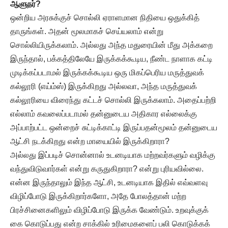
ஆளுநர்?
​ஒன்றிய அரசுக்குச் சொல்லி ஏராளமான நிதியை ஒதுக்கித்
தாருங்கள். அதன் மூலமாகச் செய்யலாம் என்று
சொல்லியிருக்கலாம். அல்லது அந்த மதுரையின் மீது அக்கறை
இருந்தால், பக்கத்திலேயே இருக்கக்கூடிய, நீண்ட நாளாக கட்டி
முடிக்கப்படாமல் இருக்கக்கூடிய ஒரு மிகப்பெரிய மருத்துவக்
கல்லூரி (எய்ம்ஸ்) இருக்கிறது அல்லவா, அந்த மருத்துவக்
கல்லூரியை விரைந்து கட்டச் சொல்லி இருக்கலாம். அதைப்பற்றி
எல்லாம் கவலைப்படாமல் தன்னுடைய அதிகார எல்லைக்கு
அப்பாற்பட்ட ஒன்றைச் சுட்டிக்காட்டி இருப்பதன்மூலம் தன்னுடைய
ஆட்சி நடக்கிறது என்ற மாயையில் இருக்கிறாரா?
​அல்லது இப்படிச் சொன்னால் உடனடியாக மற்றவர்களும் வழிக்கு
வந்துவிடுவார்கள் என்று கருதுகிறாரா? என்று புரியவில்லை.
என்ன இருந்தாலும் இந்த ஆட்சி, உடனடியாக இதில் எவ்வளவு
விழிப்போடு இருக்கிறார்களோ, அதே போலத்தான் மற்ற
பிரச்சினைகளிலும் விழிப்போடு இருக்க வேண்டும். உறவுக்குக்
கை கொடுப்பது என்ற சாக்கில் உரிமைகளைப் பலி கொடுக்கக்