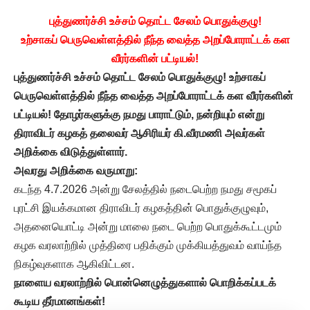
புத்துணர்ச்சி உச்சம் தொட்ட சேலம் பொதுக்குழு!
உற்சாகப் பெருவெள்ளத்தில் நீந்த வைத்த அறப்போராட்டக் கள
வீரர்களின் பட்டியல்!
புத்துணர்ச்சி
உச்சம்
தொட்ட
சேலம்
பொதுக்குழு
!
உற்சாகப்
பெருவெள்ளத்தில்
நீந்த
வைத்த
அறப்போராட்டக்
கள
வீரர்களின்
பட்டியல்
!
தோழர்களுக்கு
நமது
பாராட்டும்
,
நன்றியும்
என்று
திராவிடர்
கழகத்
தலைவர்
ஆசிரியர்
கி
.
வீரமணி
அவர்கள்
அறிக்கை
விடுத்துள்ளார்
.
அவரது
அறிக்கை
வருமாறு
:
கடந்த 4.7.2026 அன்று சேலத்தில் நடைபெற்ற நமது சமூகப்
புரட்சி இயக்கமான திராவிடர் கழகத்தின் பொதுக்குழுவும்,
அதனையொட்டி அன்று மாலை நடை பெற்ற பொதுக்கூட்டமும்
கழக வரலாற்றில் முத்திரை பதிக்கும் முக்கியத்துவம் வாய்ந்த
நிகழ்வுகளாக ஆகிவிட்டன.
நாளைய வரலாற்றில் பொன்னெழுத்துகளால் பொறிக்கப்படக்
கூடிய தீர்மானங்கள்
!