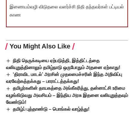
இணையம்வழி விடுதலை வளர்ச்சி நிதி தந்தவர்கள் பட்டியல்
காண
You Might Also Like
நிதி நெருக்கடியை ஏற்படுத்தி, இத்திட்டத்தை
வலியுறுத்தினாலும் தமிழ்நாடு ஒருபோதும் அதனை ஏற்காது!
‘திராவிட மாடல்’ அரசின் முதலமைச்சரின் இந்த அறிவிப்பு
வரவேற்கத்தக்கது – பாராட்டத்தக்கது!
தமிழர்களின் தாயகத்தை அங்கீகரித்து, தன்னாட்சி உரிமை
வழங்கிடுவது அவசியம் – இந்திய அரசு இதனை வலியுறுத்தவும்
வேண்டும்!
தமிழ்ப் புத்தாண்டு – பொங்கல் வாழ்த்து!
‘குலத்தொழில் திணிப்பு – மனுதர்ம யோஜனா எதிர்ப்புத்
தொடர் பரப்புரை பயணம்’ ஒன்றிய அரசின் சூழ்ச்சித் திரையைக்
கிழித்து – மக்களுக்கு உண்மை வெளிச்சத்தைப் பரப்பியது!