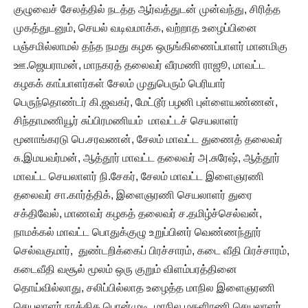
குழுவைச் சேலத்தில் நடத்த ஆர்வத்துடன் முன்வந்து, சிரித்த
முகத்துடனும், செயல் வடிவமாக்க, வற்றாத உழைப்பினை
பஞ்சமில்லாமல் தந்த நமது கழக ஒருங்கிணைப்பாளர் மானமிகு
ஊ.ஜெயராமன், மாநகரத் தலைவர் வீரமணி ராஜூ, மாவட்ட
கழகக் காப்பாளர்கள் சேலம் முதுபெரும் பெரியார்
பெருந்தொண்டர் கி.ஜவகர், மேட்டூர் பழனி புள்ளையண்ணன்,
சிந்தாமணியூர் சுப்பிரமணியம் மாவட்டச் செயலாளர்
மூனாங்கரடு பெ.சரவணன், சேலம் மாவட்ட துணைத் தலைவர்
சு.இமயவர்மன், ஆத்தூர் மாவட்ட தலைவர் அ.சுரேஷ், ஆத்தூர்
மாவட்ட செயலாளர் நி.சேகர், சேலம் மாவட்ட இளைஞரணி
தலைவர் சா.கார்த்திக், இளைஞரணி செயலாளர் துரை
சக்திவேல், மாணவர் கழகத் தலைவர் ச.தமிழ்ச்செல்வன்,
நாமக்கல் மாவட்ட பொதுக்குழு உறுப்பினர் வெண்ணந்தூர்
செல்வகுமார், துண்டறிக்கைப் பிரச்சாரம், கடை வீதி பிரச்சாரம்,
கடைவீதி வசூல் மூலம் ஒரு குறும் விளம்பரத்தினை
தொய்வில்லாது, சலிப்பில்லாத உழைத்த மாநில இளைஞரணி
செயலாளர் நாத்திக.பொன்முடி, மாநில மகளிரணி செயலாளர்