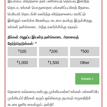
இயக்கம். விடுதலை தன் பணியைத் தொய்வு இன்றித்
தொடர, உங்கள் பொருளாதார பங்களிப்பு மிகத் தேவை.
பெரியார் தொடங்கி வளர்த்த விடுதலையை உரமிட்டு
இன்னும் வளர்க்க வேண்டிய கடமை நமக்கு இருக்கிறது.
உங்கள் நன்கொடை அந்த வளர்ச்சிக்கு உதவும்.
நீங்கள் அனுப்ப இயன்ற நன்கொடை அளவைத்
தேர்ந்தெடுங்கள்:
*
₹
₹
₹
100
200
500
₹
₹
1,000
1,500
Other
Donate
»
தொகை எவ்வளவு என்பது முக்கியமல்ல! உங்கள் பங்களிப்பே
முக்கியம்! நீங்கள் தரும் ஒவ்வொரு ரூபாயும் சமூகநீதிச்
சுடரை ஒளிர வைக்கும். நன்றி!