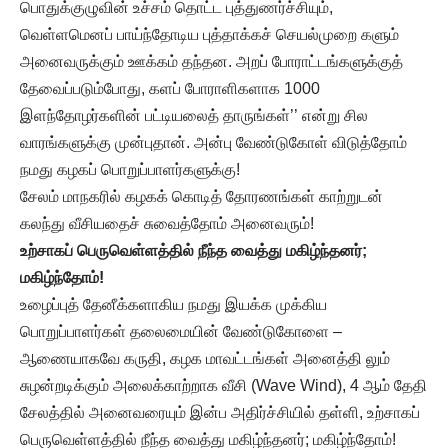
பொதுக்குழுவின் உச்சம் தொட்ட புத்துணர்ச்சியும்,
வெள்ளமெனப் பாய்ந்தோடிய புத்தாக்கச் செயல்முறை களும்
அனைவருக்கும் ஊக்கம் தந்தன. அறப் போராட்டங்களுக்குத்
தேவைப்படும்போது, களப் போராளிகளாக 1000
இளந்தோழர்களின் பட்டியலைத் தாருங்கள்’’ என்று சில
வாரங்களுக்கு முன்புதான். அன்பு வேண்டுகோள் விடுத்தோம்
நமது கழகப் பொறுப்பாளர்களுக்கு!
சேலம் மாநகரில் கழகக் கொடித் தோரணங்கள் காற்றுடன்
கலந்து வீசியதைச் சுவைத்தோம் அனைவரும்!
உற்சாகப் பெருவெள்ளத்தில் நீந்த வைத்து மகிழ்ந்தனர்
;
மகிழ்ந்தோம்!
உழைப்புத் தேனீக்களாகிய நமது இயக்க முக்கிய
பொறுப்பாளர்கள் தலைமையின் வேண்டுகோளை –
ஆணையாகவே கருதி, கழக மாவட்டங்கள் அனைத்தி லும்
சுழன்றடிக்கும் அலைக்காற்றாக வீசி (Wave Wind), 4 ஆம் தேதி
சேலத்தில் அனைவரையும் இன்ப அதிர்ச்சியில் தள்ளி, உற்சாகப்
பெருவெள்ளத்தில் நீந்த வைத்து மகிழ்ந்தனர்; மகிழ்ந்தோம்!