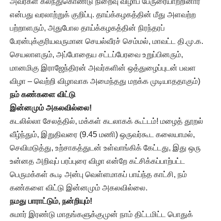
அவர்கள் கலந்துகொண்டு நிறைவு விழாப் பேருரையாற்றினார்
என்பது வரலாற்றுக் குறிப்பு. தாய்க்கழகத்தின் மீது அளவற்ற
பற்றாளரும், அதுபோல தாய்க்கழகத்தின் நிரந்தரப்
பேரன்புக்குரியவருமான செயல்வீரச் செம்மல், மாவட்ட தி.மு.க.
செயலாளரும், அப்போதைய சட்டப்பேரவை உறுப்பினரும்,
மானமிகு இராஜேந்திரன் அவர்களின் ஒத்துழைப்புடன் பவள
விழா – வெற்றி விழாவாக அமைந்தது மறக்க முடியாததாகும்)
நம் கண்களை விட்டு
இன்னமும் அகலவில்லை!
கடலில்லா சேலத்தில், மக்கள் கடலாகக் கூட்டம்! மழைத் தூறல்
வீழ்ந்தும், இறுதிவரை (9.45 மணி) ஒருவர்கூட கலையாமல்,
செவிமடுத்து, உற்சாகத்துடன் உள்வாங்கிக் கேட்டது, இது ஒரு
உன்னத அறிவுப் பரப்புரை விழா என்றே கட்சிக்கப்பாற்பட்ட
பெருமக்கள் கூடி அன்பு வெள்ளமாகப் பாய்ந்த காட்சி, நம்
கண்களை விட்டு இன்னமும் அகலவில்லை.
நமது பாராட்டும்
, நன்றியும்!
சுமார் இரண்டு மாதங்களுக்குமுன் நாம் திட்டமிட்ட பொதுக்