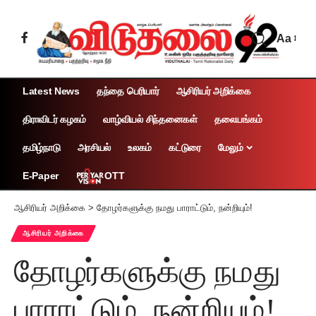
Aa
Latest News
தந்தை பெரியார்
ஆசிரியர் அறிக்கை
திராவிடர் கழகம்
வாழ்வியல் சிந்தனைகள்
தலையங்கம்
தமிழ்நாடு
அரசியல்
உலகம்
கட்டுரை
மேலும்
OTT
E-Paper
ஆசிரியர் அறிக்கை
>
தோழர்களுக்கு நமது பாராட்டும், நன்றியும்!
ஆசிரியர் அறிக்கை
தோழர்களுக்கு நமது
பாராட்டும், நன்றியும்!