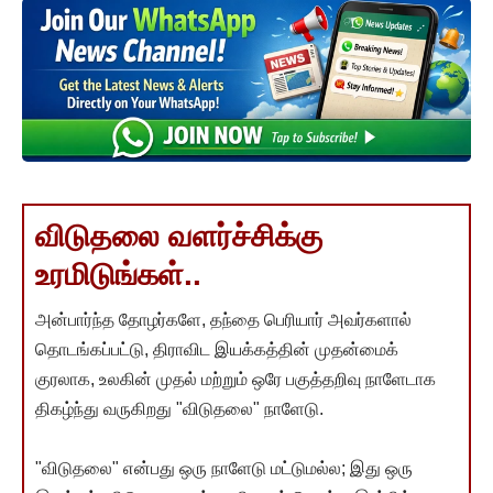
விடுதலை வளர்ச்சிக்கு
உரமிடுங்கள்..
அன்பார்ந்த தோழர்களே, தந்தை பெரியார் அவர்களால்
தொடங்கப்பட்டு, திராவிட இயக்கத்தின் முதன்மைக்
குரலாக, உலகின் முதல் மற்றும் ஒரே பகுத்தறிவு நாளேடாக
திகழ்ந்து வருகிறது "விடுதலை" நாளேடு.
"விடுதலை" என்பது ஒரு நாளேடு மட்டுமல்ல; இது ஒரு