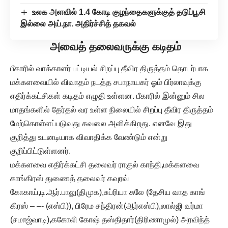
உலக அளவில் 1.4 கோடி குழந்தைகளுக்குத் தடுப்பூசி
இல்லை அய்.நா. அதிர்ச்சித் தகவல்
அவைத் தலைவருக்கு கடிதம்
பீகாரில் வாக்காளர் பட்டியல் சிறப்பு தீவிர திருத்தம் தொடர்பாக
மக்களவையில் விவாதம் நடத்த சபாநாயகர் ஓம் பிர்லாவுக்கு
எதிர்க்கட்சிகள் கடிதம் எழுதி உள்ளன. பீகாரில் இன்னும் சில
மாதங்களில் தேர்தல் வர உள்ள நிலையில் சிறப்பு தீவிர திருத்தம்
மேற்கொள்ளப்படுவது கவலை அளிக்கிறது. எனவே இது
குறித்து உடனடியாக விவாதிக்க வேண்டும் என்று
குறிப்பிட்டுள்ளனர்.
மக்களவை எதிர்க்கட்சி தலைவர் ராகுல் காந்தி,மக்களவை
காங்கிரஸ் துணைத் தலைவர் கவுரவ்
கோகாய்,டி.ஆர்.பாலு(திமுக),சுப்ரியா சுலே (தேசிய வாத காங்
கிரஸ் – –- (எஸ்பி)), பிரேம சந்திரன்(ஆர்எஸ்பி),லால்ஜி வர்மா
(சமாஜ்வாடி),ககோலி கோஷ் தஸ்திதார்(திரிணாமுல்) அரவிந்த்