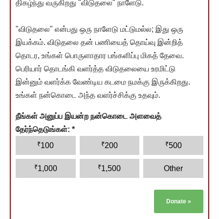
திகழ்ந்து வருகிறது "விடுதலை" நாளேடு.
"விடுதலை" என்பது ஒரு நாளேடு மட்டுமல்ல; இது ஒரு
இயக்கம். விடுதலை தன் பணியைத் தொய்வு இன்றித்
தொடர, உங்கள் பொருளாதார பங்களிப்பு மிகத் தேவை.
பெரியார் தொடங்கி வளர்த்த விடுதலையை உரமிட்டு
இன்னும் வளர்க்க வேண்டிய கடமை நமக்கு இருக்கிறது.
உங்கள் நன்கொடை அந்த வளர்ச்சிக்கு உதவும்.
நீங்கள் அனுப்ப இயன்ற நன்கொடை அளவைத்
தேர்ந்தெடுங்கள்:
*
₹
₹
₹
100
200
500
₹
₹
1,000
1,500
Other
Donate
»