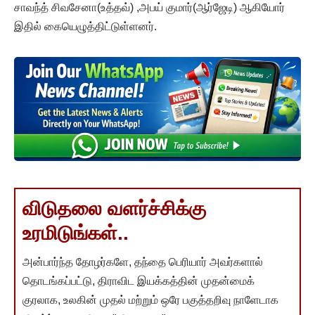
சாவந்த் சிவசேனா(உத்தவ்) ,அபய் குமார்(ஆர்ஜேடி) ஆகியோர்
இதில் கையெழுத்திட்டுள்ளனர்.
விடுதலை வளர்ச்சிக்கு
உரமிடுங்கள்..
அன்பார்ந்த தோழர்களே, தந்தை பெரியார் அவர்களால்
தொடங்கப்பட்டு, திராவிட இயக்கத்தின் முதன்மைக்
குரலாக, உலகின் முதல் மற்றும் ஒரே பகுத்தறிவு நாளேடாக