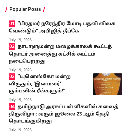
Popular Posts
‘‘பிரதமர் நரேந்திர மோடி பதவி விலக
வேண்டும்” அபிஜித் தீப்கே
July 19, 2026
நாடாளுமன்ற மழைக்காலக் கூட்டத்
தொடர் அனைத்து கட்சிக் கூட்டம்
நடைபெற்றது
July 19, 2026
“யுனெஸ்கோ மன்ற
விருதும், ‘இனமலர்’
கும்பலின் ரீல்களும்!”
July 19, 2026
தமிழ்நாடு அரசுப் பள்ளிகளில் கலைத்
திருவிழா : வரும் ஜூலை 23-ஆம் தேதி
தொடங்குகிறது
July 19, 2026