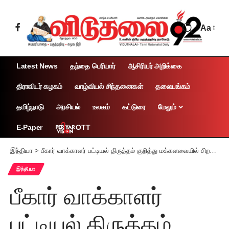
Aa
Latest News
தந்தை பெரியார்
ஆசிரியர் அறிக்கை
திராவிடர் கழகம்
வாழ்வியல் சிந்தனைகள்
தலையங்கம்
தமிழ்நாடு
அரசியல்
உலகம்
கட்டுரை
மேலும்
OTT
E-Paper
இந்தியா
>
பீகார் வாக்காளர் பட்டியல் திருத்தம் குறித்து மக்களவையில் சிறப்பு விவாதம் நடத்த வேண்டும் அவைத் தலைவருக்கு எதிர்க்கட்சிகள் கடிதம்
இந்தியா
பீகார் வாக்காளர்
பட்டியல் திருத்தம்