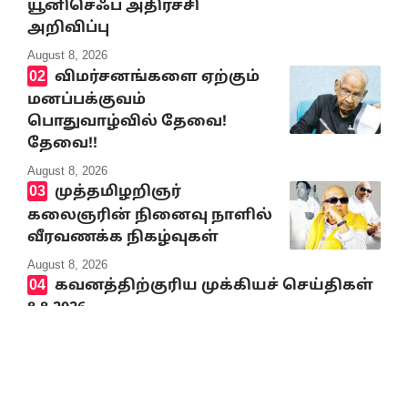
யூனிசெஃப் அதிர்ச்சி
அறிவிப்பு
August 8, 2026
விமர்சனங்களை ஏற்கும்
மனப்பக்குவம்
பொதுவாழ்வில் தேவை!
தேவை!!
August 8, 2026
முத்தமிழறிஞர்
கலைஞரின் நினைவு நாளில்
வீரவணக்க நிகழ்வுகள்
August 8, 2026
கவனத்திற்குரிய முக்கியச் செய்திகள்
8.8.2026
August 8, 2026
முத்தமிழ் அறிஞர்
கலைஞர் நினைவிடத்தில்
திராவிடர் கழகத்தின் சார்பில்