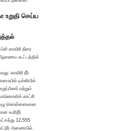
்கப்பட்டுள்ளன.
ா உறுதி செய்ய
ுத்தல்
்சி காவிரி நீரை
ை ஆணைய கூட்டத்தில்
து: காவிரி நீர்
யில் டில்லியில்
ப்பினர் மற்றும்
காணொலிக் காட்சி
் முழு கொள்ளளவான
ன உபரிநீர்
லட்சத்து 12,555
ேட்டூர் அணையில்