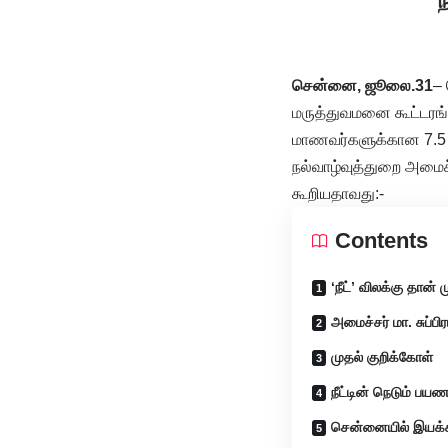
‘
சென்னை, ஜூலை.31
– 
மருத்துவமனை கூட்டரங்க
மாணவர்களுக்கான 7.5 சத
நல்வாழ்வுத்துறை அமைச்
கூறியதாவது:-
Contents
‘நீட்’ விலக்கு தான்
அமைச்சர் மா. சுப்பி
முதல் குறிக்கோள்
நீட்டின் நெடும் பயண
சென்னையில் இயக்கப்ப