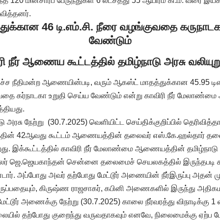
ந்த 120 மின்சாரப் பேருந்துகள் 6 லட்சத்து 55 ஆயிரம் கி.மீ. வரை இயக
வித்தனர்.
துக்கான 46 டி.எம்.சி. நீரை வழங்குவதை கருநாடக
வேண்டும்
ி நீர் ஆணைய கூட்டத்தில் தமிழ்நாடு அரசு வலியுற
்ச நீதிமன்ற ஆணையின்படி, வரும் ஆகஸ்ட் மாதத்துக்கான 45.95 டிஎம
குவதை கர்நாடகா உறுதி செய்ய வேண்டும் என்று காவிரி நீர் மேலாண்ம
த்தியது.
அரசு நேற்று (30.7.2025) வெளியிட்ட செய்திக்குறிப்பில் தெரிவித்தாவ
் 42ஆவது கூட்டம் ஆணையத்தின் தலைவர் எஸ்.கே.ஹல்தார் தலைமை
. இக்கூட்டத்தில் காவிரி நீர் மேலாண்மை ஆணையத்தின் தமிழ்நாடு உறு
யலர் ஜெ.ஜெயகாந்தன் சென்னை தலைமைச் செயலகத்தில் இருந்தபடி 
ார். அப்போது அவர் தற்போது மேட்டூர் அணையின் நீர்இருப்பு அதன
ருப்பதையும், கிருஷ்ண ராஜசாகர், கபினி அணைகளில் இருந்து அதிகமா
ட்டூர் அணைக்கு நேற்று (30.7.2025) காலை நீர்வரத்து விநாடிக்கு 1 
யில் தற்போது குறைந்து வருவதாகவும் எனவே, நிலைமைக்கு ஏற்ப ம