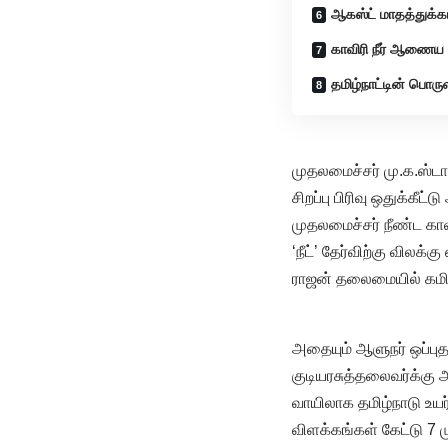
ஆகஸ்ட் மாதத்துக்க
காவிரி நீர் ஆணைய க
தமிழ்நாட்டின் பொரு
முதலமைச்சர் மு.க.ஸ்ட
சிறப்பு பிரிவு ஒதுக்கீ
முதலமைச்சர் நீண்ட கால
‘நீட்’ தேர்விற்கு விலக்
ராஜன் தலைமையில் கமிட்
அதையும் ஆளுநர் ஒப்புத
குடியரசுத்தலைவர்க்கு 
வாயிலாக தமிழ்நாடு உயர்
விளக்கங்கள் கேட்டு 7