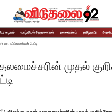
ிடர் கழகம்
வாழ்வியல் சிந்தனைகள்
தலையங்கம்
தமிழ்நாடு
அரசிய
ர் மா. சுப்பிரமணியன் பேட்டி
 முதலமைச்சரின் முதல் கு
்டி