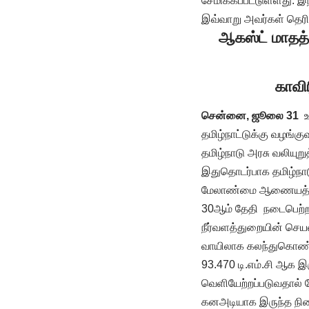
சேமிக்கப்பட்டுள்ளது. இ
இவ்வாறு அவர்கள் தெரி
ஆகஸ்ட் மாதத்
காவிர
சென்னை, ஜூலை 31
உச
தமிழ்நாட்டுக்கு வழங்
தமிழ்நாடு அரசு வலியுறு
இதுதொடர்பாக தமிழ்நாடு 
மேலாண்மை ஆணையத்தின
30ஆம் தேதி நடைபெற்றது
நீர்வளத்துறையின் செ
வாயிலாக கலந்துகொண்ட
93.470 டி.எம்.சி ஆக இ
வெளியேற்றப்படுவதால் மே
கனஅடியாக இருந்த நிலை