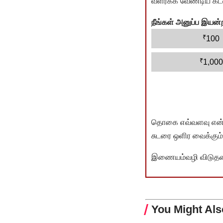
வளர்க்க வேண்டிய கடம
நீங்கள் அனுப்ப இய
₹
100
₹
1,000
தொகை எவ்வளவு என்பது 
சுடரை ஒளிர வைக்கும்.
இணையம்வழி விடுதலை 
You Might Als