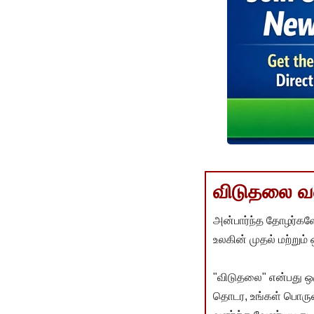
விடுதலை வளர
அன்பார்ந்த தோழர்களே
உலகின் முதல் மற்றும்
"விடுதலை" என்பது ஒ
தொடர, உங்கள் பொருளா