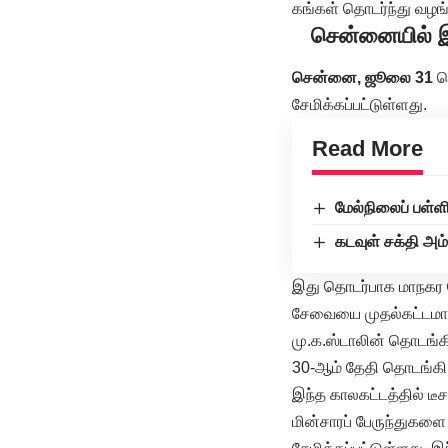
கங்கள் தொடர்ந்து வழங்
சென்னையில் இயக
சென்னை, ஜூலை 31
செ
சேமிக்கப்பட்டுள்ளது.
Read More
மேல்நிலைப் பள்
கடவுள் சக்தி அம
இது தொடர்பாக மாநகர ப
சேவையை முதல்கட்டமாக
மு.க.ஸ்டாலின் தொடங்கி
30-ஆம் தேதி தொடங்கி 
இந்த காலகட்டத்தில் டீச
மின்சாரப் பேருந்துகளை