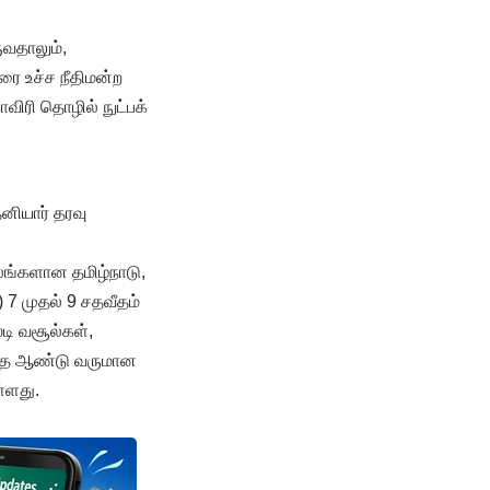
ுவதாலும்,
ரை உச்ச நீதிமன்ற
விரி தொழில் நுட்பக்
னியார் தரவு
லங்களான தமிழ்நாடு,
) 7 முதல் 9 சதவீதம்
டி வசூல்கள்,
ந்த ஆண்டு வருமான
ள்ளது.