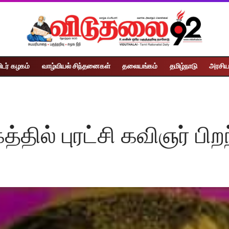
ிடர் கழகம்
வாழ்வியல் சிந்தனைகள்
தலையங்கம்
தமிழ்நாடு
அரசிய
த்தில் புரட்சி கவிஞர் பி