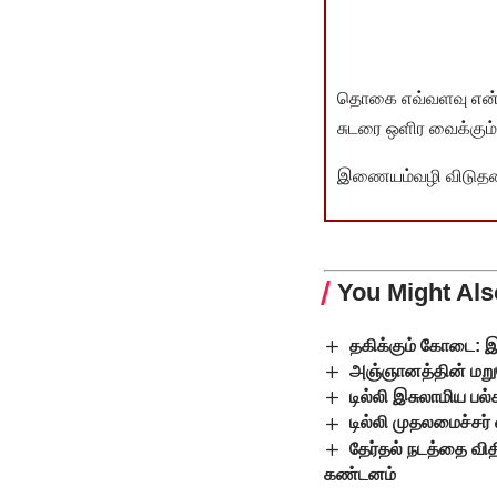
தொகை எவ்வளவு என்பது 
சுடரை ஒளிர வைக்கும்.
இணையம்வழி விடுதலை 
You Might Als
தகிக்கும் கோடை: இப்
அஞ்ஞானத்தின் மறு
டில்லி இசுலாமிய பல
டில்லி முதலமைச்சர்
தேர்தல் நடத்தை வித
கண்டனம்