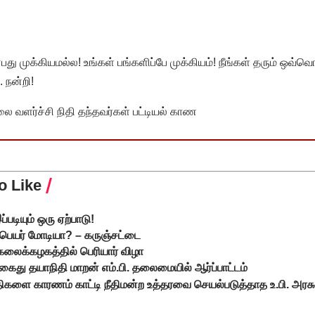
முக்கியமல்ல! உங்கள் பங்களிப்பே முக்கியம்! நீங்கள் தரும் ஒவ்வொர
 நன்றி!
வளர்ச்சி நிதி தந்தவர்கள் பட்டியல் காண
o Like
படியும் ஒரு ஏற்பாடு!
பெயர் மோடியா? – கருஞ்சட்டை
்கலைக்கழகத்தில் பெரியார் விழா
 கைது தயாநிதி மாறன் எம்.பி. தலைமையில் ஆர்ப்பாட்டம்
ிகளை காரணம் காட்டி நீதிமன்ற உத்தரவை செயல்படுத்தாத உ.பி. அரசுக