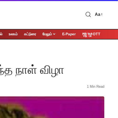
Aa
OTT
ல்
உலகம்
கட்டுரை
மேலும்
E-Paper
றந்த நாள் விழா
1 Min Read