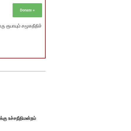
Donate
»
ு ரூபாயும் சமூகநீதிச்
்கு உச்சநீதிமன்றம்