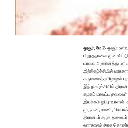
ஒசூர், மே 2-
ஒசூர் உள்வ
பிறந்தநாளை முன்னிட்ட
மாலை அணிவித்து மரியா
இந்நிகழ்ச்சியில் மாநக
கருமலைத்தமிழாழன் புரட
இந் நிகழ்ச்சியில் திர
கழகம் மாவட்ட தலைவர் ச
இயக்கம் ஒப்புரவாளன்,
முருகன், ராணி, பிரகாஷ
திராவிடர் கழக தலைவர்
வாரகாலம் அரசு கொண்டாட