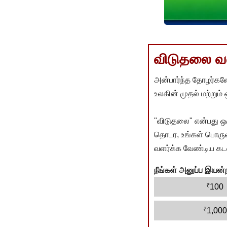
விடுதலை வளர
அன்பார்ந்த தோழர்களே
உலகின் முதல் மற்றும்
"விடுதலை" என்பது ஒ
தொடர, உங்கள் பொருளா
வளர்க்க வேண்டிய கடம
நீங்கள் அனுப்ப இய
₹
100
₹
1,000