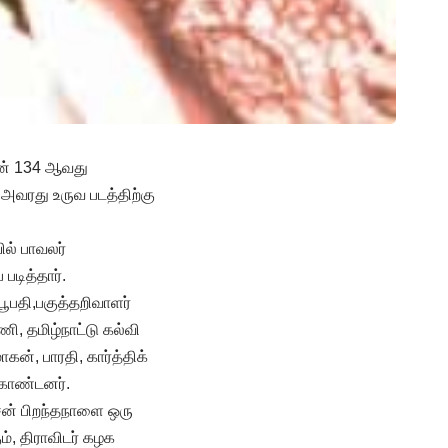
ாசன் 134 ஆவது
அவரது உருவ படத்திற்கு
ில் பாவலர்
படித்தார்.
பூபதி,பகுத்தறிவாளர்
ி, தமிழ்நாட்டு கல்வி
், பாரதி, கார்த்திக்
ுகொண்டனர்.
சன் பிறந்தநாளை ஒரு
், திராவிடர் கழக