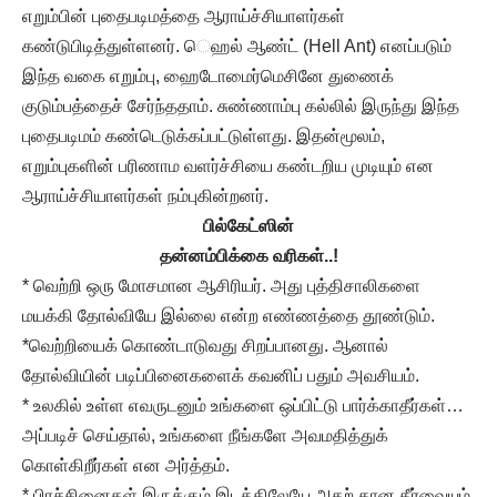
எறும்பின் புதைபடிமத்தை ஆராய்ச்சியாளர்கள்
கண்டுபிடித்துள்ளனர். ெஹல் ஆண்ட் (Hell Ant) எனப்படும்
இந்த வகை எறும்பு, ஹைடோமைர்மெசினே துணைக்
குடும்பத்தைச் சேர்ந்ததாம். சுண்ணாம்பு கல்லில் இருந்து இந்த
புதைபடிமம் கண்டெடுக்கப்பட்டுள்ளது. இதன்மூலம்,
எறும்புகளின் பரிணாம வளர்ச்சியை கண்டறிய முடியும் என
ஆராய்ச்சியாளர்கள் நம்புகின்றனர்.
பில்கேட்ஸின்
தன்னம்பிக்கை வரிகள்..!
* வெற்றி ஒரு மோசமான ஆசிரியர். அது புத்திசாலிகளை
மயக்கி தோல்வியே இல்லை என்ற எண்ணத்தை தூண்டும்.
*வெற்றியைக் கொண்டாடுவது சிறப்பானது. ஆனால்
தோல்வியின் படிப்பினைகளைக் கவனிப் பதும் அவசியம்.
* உலகில் உள்ள எவருடனும் உங்களை ஒப்பிட்டு பார்க்காதீர்கள்…
அப்படிச் செய்தால், உங்களை நீங்களே அவமதித்துக்
கொள்கிறீர்கள் என அர்த்தம்.
* பிரச்சினைகள் இருக்கும் இடத்திலேயே அதற் கான தீர்வையும்