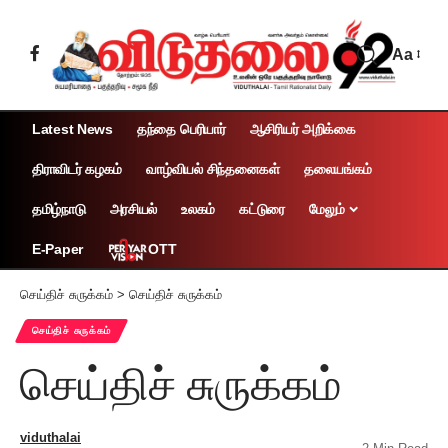
Aa
Latest News
தந்தை பெரியார்
ஆசிரியர் அறிக்கை
திராவிடர் கழகம்
வாழ்வியல் சிந்தனைகள்
தலையங்கம்
தமிழ்நாடு
அரசியல்
உலகம்
கட்டுரை
மேலும்
OTT
E-Paper
செய்திச் சுருக்கம்
>
செய்திச் சுருக்கம்
செய்திச் சுருக்கம்
செய்திச் சுருக்கம்
viduthalai