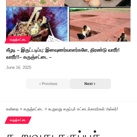
கருஞ்சட்டை
கீழடி – இருட்டடிப்பு: இனவுணர்வாளர்களே, திரண்டு வாரீர்!
வாரீர்!!– கருஞ்சட்டை –
June 16, 2025
Previous
Next
கவிதை
>
கருஞ்சட்டை
>
கூறுவது கருப்புச் சட்டைக்காரர்கள் அல்லர்!
கருஞ்சட்டை
கூறுவது கருப்புச்