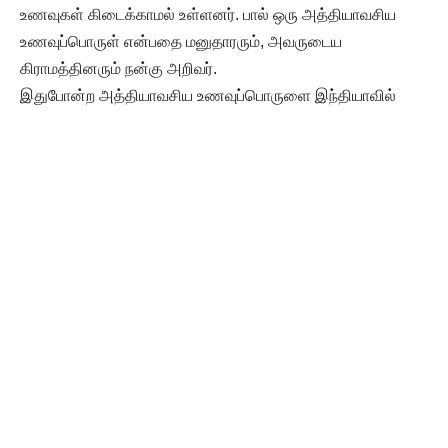
உணவுகள் கிடைக்காமல் உள்ளனர். பால் ஒரு அத்தியாவசிய
உணவுப்பொருள் என்பதை மனுதாரரும், அவருடைய
கிராமத்தினரும் நன்கு அறிவர்.
இதுபோன்ற அத்தியாவசிய உணவுப்பொருளை இந்தியாவில்
உள்ள ஏழைக் குழந்தைகள், ஆதரவற்றவர்களுக்கு வழங்கி
அவர்களது பசியைப் போக்கலாம் என்பதை மனுதாரர் அறிய
வேண்டும். மனுதாரர் கோவிலுக்குள் சென்று வழிபாடு நடத்த
வேண்டும் என்ற கோரிக்கையை இந்து அறநிலையத்துறை
அதிகாரிகள் பரிசீலிக்க வேண்டும்.”
இவ்வாறு உத்தரவில் கூறப்பட்டுள்ளது.
கூறியிருப்பது கருப்புச் சட்டைக்காரர்கள் அல்லர்; கருப்புக்
கோட்டு அணிந்த இரண்டு உயர்நீதிமன்ற நீதிபதிகள்தான்
இவ்வாறு கூறியிருக்கின்றனர் என்பது நினைவிருக்கட்டும்!
பக்தர்கள் பதறாமல் சிந்தப்பார்களாக!