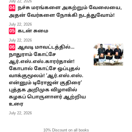
July 22, 2026
நச்சு மரங்களை அகற்றும் வேலையை,
அதன் வேர்களை நோக்கி நடத்துவோம்!
July 22, 2026
கடன் சுமை
July 22, 2026
ஆவடி மாவட்டத்தில்…
நாதுராம் கோட்சே
ஆர்.எஸ்.எஸ்.காரர்தான்!
கோபால் கோட்சே ஒப்புதல்
வாக்குமூலம்! ‘ஆர்.எஸ்.எஸ்.
என்னும் டிரோஜன் குதிரை’
புத்தக அறிமுக விழாவில்
கழகப் பொருளாளர் ஆற்றிய
உரை
July 22, 2026
10% Discount on all books