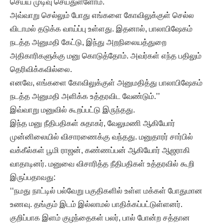
செய்ய முடிவு செய்துள்ளோம்.
அவ்வாறு செல்லும் போது எங்களை கோவிலுக்குள் செல்ல
விடாமல் தடுக்க வாய்ப்பு உள்ளது. இதனால், பாலாபிஷேகம்
நடத்த அனுமதி கேட்டு, இந்து அறநிலையத்துறை
அதிகாரிகளுக்கு மனு கொடுத்தோம். அவர்கள் எந்த பதிலும்
தெரிவிக்கவில்லை.
எனவே, எங்களை கோவிலுக்குள் அனுமதித்து பாலாபிஷேகம்
நடத்த அனுமதி அளிக்க உத்தரவிட வேண்டும்.’’
இவ்வாறு மனுவில் கூறப்பட்டு இருந்தது.
இந்த மனு நீதிபதிகள் சுதாகர், வேலுமணி ஆகியோர்
முன்னிலையில் விசாரணைக்கு வந்தது. மனுதாரர் சார்பில்
வக்கீல்கள் பூமி ராஜன், கண்ணப்பன் ஆகியோர் ஆஜராகி
வாதாடினர். மனுவை விசாரித்த நீதிபதிகள் உத்தரவில் கூறி
இருப்பதாவது:
‘‘நமது நாட்டில் பல்வேறு பகுதிகளில் உள்ள மக்கள் போதுமான
உணவு. தங்கும் இடம் இல்லாமல் பாதிக்கப்பட்டுள்ளனர்.
குறிப்பாக இளம் குழந்தைகள் பலர், பால் போன்ற சத்தான