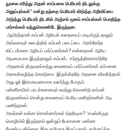
நூலை எரித்து அதன் சாம்பலை பெரியார் திடலுக்கு
அனுப்புங்கள்’’ என்று தந்தை பெரியார் விடுத்த அறிவிப்பை
அடுத்து பெரியார் திடலில் அஞ்சல் மூலம் சாம்பல்கள் பொதிந்த
பார்சல்கள் வந்துகொண்டே இருந்தன.
ஆயிரந்தான் கம்பன் ஆரியக் கதையைப் பாடியிருந் தாலும்
அவ்வளவுச் சுலபத்தில் கம்பன் படைப்பை அரங்கேற்ற
விட்டார்களா ஆரியப் பார்ப்பனர்கள்? என்னதான் ஆரிய
அடிமையாக இருந்தாலும் கம்பன், சற்சூத்திரனாயிற்றே
-அதனால் திருவரங்கத்து வைணவப் பார்ப்பனர்கள் கம்பனை
அலைக்கழித்த கொடுமை இருக்கிறதே அதனை விவரித்தால்
அது ஓர் இராமாயணமாக வளர்ந்து போகும்.
பன்னீராயிரம் பாடல்களையும் சுமந்து கொண்டு கம்பன்
திருவரங்கம் சென்று வைணவப் பெரிய மனிதர்களின் அடி
பணிந்தான்.
அவர்கள் என்ன சொன்னார்கள் தெரியுமா? ‘சமஸ்கிருத
மொழியில் இருந்தால் ஒன்றும் யோசனை பண்ண
வேண்டியதில்லை; இது தமிழாக இருப்பதால், தமிழாய்ந்த