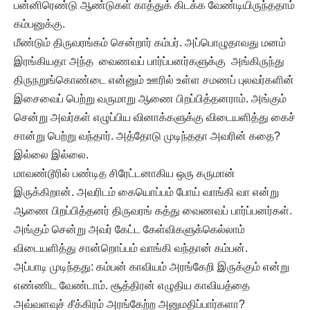
பன்னிரெண்டு ஆண்டுகள் காத்துக் கிடக்க வேண்டியிருந்ததாம்
கம்பனுக்கு.
மீண்டும் திருவரங்கம் சென்றார் கம்பர். அப்பொழுதாவது மனம்
இரங்கியதா அந்த வைணவப் பார்ப்பனர்களுக்கு அங்கிருந்து
திருநறுங்கொண்டை என்னும் ஊரில் உள்ள சமணப் புலவர்களின்
இசைவைப் பெற்று வருமாறு ஆணை பிறப்பித்தனராம். அங்கும்
சென்று அவர்கள் எழுப்பிய வினாக்களுக்கு விடையளித்து கைச்
சான்று பெற்று வந்தார். அத்தோடு முடிந்ததா அவரின் கதை?
இல்லை இல்லை.
மாவண்டூரில் பண்டித சிரேட்டனாகிய ஒரு கருமான்
இருக்கிறான். அவரிடம் கையொப்பம் போய் வாங்கி வா என்று
ஆணை பிறப்பித்தனர் திருவரங் கத்து வைணவப் பார்ப்பனர்கள்.
அங்கும் சென்று அவர் கேட்ட கேள்விகளுக்கெல்லாம்
விடையளித்து சான்றொப்பம் வாங்கி வந்தான் கம்பன்.
அப்பாடி முடிந்தது: கம்பன் காவியம் அரங்கேறி இருக்கும் என்று
எண்ணிட வேண்டாம். சூத்திரன் எழுதிய காவியத்தை
அவ்வளவுச் சீக்கிரம் அரங்கேற்ற அனுமதிப்பார்களா?