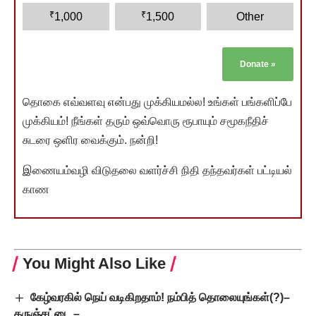
₹
₹
1,000
1,500
Other
Donate
»
தொகை எவ்வளவு என்பது முக்கியமல்ல! உங்கள் பங்களிப்பே
முக்கியம்! நீங்கள் தரும் ஒவ்வொரு ரூபாயும் சமூகநீதிச்
சுடரை ஒளிர வைக்கும். நன்றி!
இணையம்வழி விடுதலை வளர்ச்சி நிதி தந்தவர்கள் பட்டியல்
காண
You Might Also Like
கேழ்வரகில் நெய் வடிகிறதாம்! நம்பித் தொலையுங்கள்(?)–
கருஞ்சட்டை –