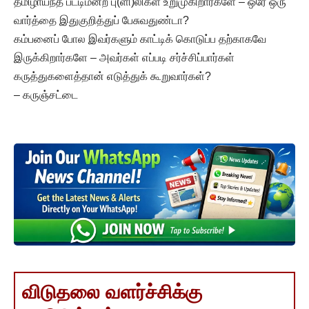
தமிழாய்ந்த பட்டிமன்ற பு(ளி)லிகள் உறுமுகிறார்களே – ஒரே ஒரு
வார்த்தை இதுகுறித்துப் பேசுவதுண்டா?
கம்பனைப் போல இவர்களும் காட்டிக் கொடுப்ப தற்காகவே
இருக்கிறார்களே – அவர்கள் எப்படி சர்ச்சிப்பார்கள்
கருத்துகளைத்தான் எடுத்துக் கூறுவார்கள்?
– கருஞ்சட்டை
விடுதலை வளர்ச்சிக்கு