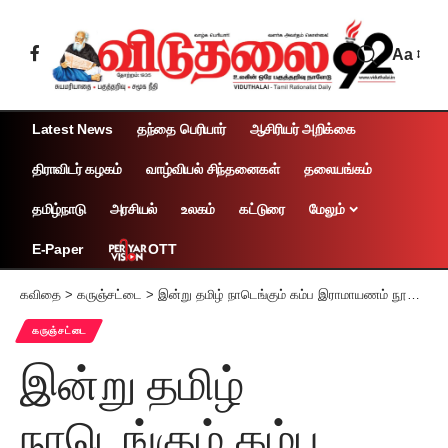
Aa
Latest News
தந்தை பெரியார்
ஆசிரியர் அறிக்கை
திராவிடர் கழகம்
வாழ்வியல் சிந்தனைகள்
தலையங்கம்
தமிழ்நாடு
அரசியல்
உலகம்
கட்டுரை
மேலும்
OTT
E-Paper
கவிதை
>
கருஞ்சட்டை
>
இன்று தமிழ் நாடெங்கும் கம்ப இராமாயணம் நூல் எரிப்பு நடந்த நாள் (1965)
கருஞ்சட்டை
இன்று தமிழ்
நாடெங்கும் கம்ப