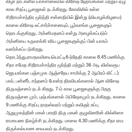
விழா நாட்களில் யாகசாலையில் விசேஷ ஹோமங்கள் மற்றும் ஏழு
கால சிறப்பு பூஜைகள் நடக்கிறது. கோவிலில் உள்ள
சிறீராமச்சந்திர மூர்த்தி சன்னதியில் இன்று (வியாழக்கிழமை)
காலை விசேஷ லட்சார்ச்சனையும், பூர்வாங்க பூஜைகளும்
தொடங்குகிறது. அக்னிமதனம் என்று அழைக்கப்படும்
அக்னியை உருவாக்கி உரிய பூஜைகளுக்குப் பின் யாகம்
வளர்க்கப்ப டுகிறது.
தொடர்ந்து,ராமநவமியையொட்டி6-ந்தேதி காலை 8.45 மணிக்கு
சீதா சமேத சிறீராமச்சந்திர மூர்த்தி மற்றும் 36 அடி விஸ்வரூப
ஜெயமங்கள பஞ்சமுக ஆஞ்சநேய சாமிக்கு 2 ஆயிரம் லிட் டர்
பால், பன்னீர், சந்தனம் போன்ற திரவியங்களால் ஆன விசேஷ
திருமஞ்சனம் நடக் கிறது. 7-ம் கால பூஜைகளுக்கு பிறகு
திருமஞ்சன மும், புஷ்பங்களால் அபிஷேகமும் நடக்கிறது. காலை
9 மணிக்கு சிறப்பு நாதஸ்வரம் மற்றும் கவிஞர் சுப்பு
ஆறுமுகத்தின் மகள் பாரதி திரு மகன் குழுவினரின் வில்லிசை
ராமாயண நிகழ்ச்சி நடக்கிறது. மாலை 4.30 மணிக்கு சீதா ராம
திருக்கல்யாண வைபவம் நடக்கிறது.