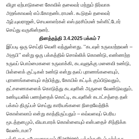
விழா ஏற்பாடுகளை கோவில் தலைவர் மற்றும் நிர்வாக
அறங்காவலர் எம்.கோதண்டராமன். கூடுதல் தலைவர்
ஆர்.யுவராஜன், செயலாளர்கள் எஸ்.நரசிம்மன் உள்ளிட்டோர்
செய்து வருகின்றனர்.
தினத்தந்தி 3.4.2025 பக்கம் 7
இப்படி ஒரு செய்தி வெளி வந்துள்ளது. ‘‘கடவுள் உருவமற்றவன் –
அரூபி’’ என்று ஒரு பக்கத்தில் சொல்லிக் கொண்டு, எண்ணற்ற
உருவப் பொம்மைகளை உருவாக்கி, கடவுளுக்கு மனைவி உண்டு,
பிள்ளைக் குட்டிகள் உண்டு என்று தலப் புராணங்களையும்,
புராணங்களையும் கற்பித்து, கோயில் கட்டிக் கும்பிடுவதும்,
தட்சணைகளைக் கொடுத்து கடவுளின் அருளை வேண்டுவதும்,
உண்டியலில் பணத்தைக் கொட்டி, கடவுளின் கடாட்சத்தை தன்
பக்கம் திருப்பச் செய்து காரியங்களை நிறைவேற்றிக்
கொள்ளலாம் என்று காத்திருப்பதும் – எவ்வளவுப் பெரிய
மூடத்தனமும், வியாபாரக் கொள்ளையும் என்பதைச் சிந்திக்க
வேண்டாமா?
பக்தி ஒரு ஃபேஷனாகவும் (Fashion), பக்தர்களிடம் வர்த்தக