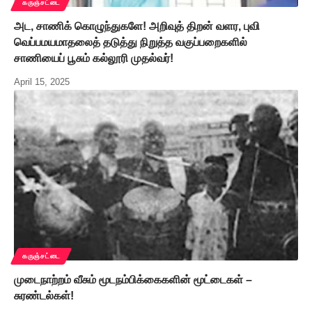
கருஞ்சட்டை
அட, சாணிக் கொழுந்துகளே! அறிவுத் திறன் வளர, புவி
வெப்பமயமாதலைத் தடுத்து நிறுத்த வகுப்பறைகளில்
சாணியைப் பூசும் கல்லூரி முதல்வர்!
April 15, 2025
கருஞ்சட்டை
முடைநாற்றம் வீசும் மூடநம்பிக்கைகளின் மூட்டைகள் –
சுரண்டல்கள்!