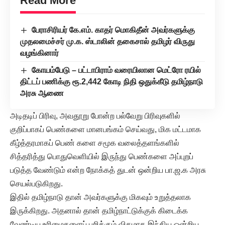
Read More
பேராசிரியர் கே.எம். காதர் மொகிதீன் அவர்களுக்கு
முதலமைச்சர் மு.க. ஸ்டாலின் தகைசால் தமிழர் விருது
வழங்கினார்
கோயம்பேடு – பட்டாபிராம் வரையிலான மெட்ரோ ரயில்
திட்டப் பணிக்கு ரூ.2,442 கோடி நிதி ஒதுக்கீடு தமிழ்நாடு
அரசு ஆணை
அடிதடிப் பிரிவு, அவதூறு போன்ற பல்வேறு பிரிவுகளில்
குறிப்பாகப் பெண்களை மானபங்கம் செய்வது, மிக மட்டமாக
கீழ்த்தரமாகப் பெண் களை சமூக வலைத்தளங்களில்
சித்தரித்து பொதுவெளியில் இருந்து பெண்களை அப்புறப்
படுத்த வேண்டும் என்ற நோக்கத் துடன் ஒன்றிய பா.ஜ.க அரசு
செயல்படுகிறது.
இதில் தமிழ்நாடு தான் அவர்களுக்கு மிகவும் உறுத்தலாக
இருக்கிறது. அதனால் தான் தமிழ்நாட்டுக்குக் கிடைக்க
வேண்டிய உரிமைகளைப் பறிக்கும் விதமாக இந்திய ஒன்றிய