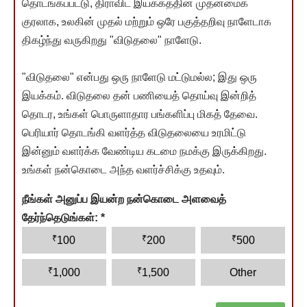
தொடங்கப்பட்டு, திராவிட இயக்கத்தின் முதன்மைக்
குரலாக, உலகின் முதல் மற்றும் ஒரே பகுத்தறிவு நாளேடாக
திகழ்ந்து வருகிறது "விடுதலை" நாளேடு.
"விடுதலை" என்பது ஒரு நாளேடு மட்டுமல்ல; இது ஒரு
இயக்கம். விடுதலை தன் பணியைத் தொய்வு இன்றித்
தொடர, உங்கள் பொருளாதார பங்களிப்பு மிகத் தேவை.
பெரியார் தொடங்கி வளர்த்த விடுதலையை உரமிட்டு
இன்னும் வளர்க்க வேண்டிய கடமை நமக்கு இருக்கிறது.
உங்கள் நன்கொடை அந்த வளர்ச்சிக்கு உதவும்.
நீங்கள் அனுப்ப இயன்ற நன்கொடை அளவைத்
தேர்ந்தெடுங்கள்:
*
₹
₹
₹
100
200
500
₹
₹
1,000
1,500
Other