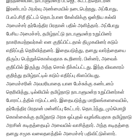
இந்நிலையில், நாடாளுமன்ற பட்ஜெட் கூட்டத்தொடரின்
இரண்டாம் அமர்வு அண்மையில் நடைபெற்றது. அப்போது,
பி.எம்.சிறீ திட்டம் தொடர்பான கேள்விக்கு ஒன்றிய கல்வி
அமைச்சர் தர்மேந்திர பிரதான் பதில் அளித்தார். அப்போது
பேசிய அமைச்சர், தமிழ்நாட்டு நாடாளுமன்ற உறுப்பினர்
நாகரிகமற்றவர்கள் என குறிப்பிட்டதால் திமுகவினர் கடும்
எதிர்ப்புத் தெரிவித்தனர். இதையடுத்து, தனது வார்த்தையை
திரும்ப பெற்றுக்கொள்வதாக கூறினார். பின்னர், அவைக்
குறிப்பில் இருந்து அந்த சொல் நீக்கப்பட்டது. இந்த விவகாரம்
குறித்து தமிழ்நாட்டில் கடும் எதிர்ப்பு கிளம்பியது.
அமைச்சரின் அவமரியாதை யான பேச்சுக்கு கண்டனம்
தெரிவித்து, டில்லியில் தமிழ்நாடு நாடாளுமன்ற உறுப்பினர்கள்
போராட்டத்தில் ஈடுபட்டனர். இதையடுத்து மாநிலங்களவையில்,
தர்மேந்திர பிரதான் மன்னிப்பு கேட்டார். தொடர்ந்து, மும்மொழி
கொள்கைக்கு தமிழ்நாடு அரசு ஒப்புதல் வழங்கியதாக தமிழ்நாடு
அரசின் கடிதத்தையும் அவையில் வாசித்தார். அந்த கடிதத்தை
தனது சமூக வலைதளத்தில் அமைச்சர் பதிவிட்டுள்ளார்.