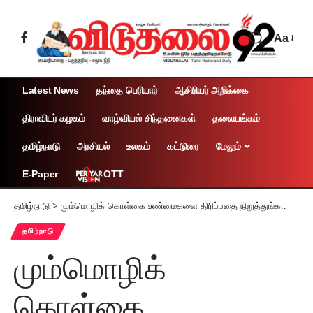
Aa
Latest News
தந்தை பெரியார்
ஆசிரியர் அறிக்கை
திராவிடர் கழகம்
வாழ்வியல் சிந்தனைகள்
தலையங்கம்
தமிழ்நாடு
அரசியல்
உலகம்
கட்டுரை
மேலும்
OTT
E-Paper
தமிழ்நாடு
>
மும்மொழிக் கொள்கை உண்மைகளை திரிப்பதை நிறுத்துங்க..
தமிழ்நாடு
மும்மொழிக்
கொள்கை