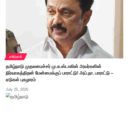
தமிழ்நாடு
தமிழ்நாடு முதலமைச்சர் மு.க.ஸ்டாலின் அவர்களின்
நிர்வாகத்திறன் மேன்மைக்குப் பாராட்டு! அய்.நா. பாராட்டு –
ஏடுகள் புகழாரம்
July 25, 2025