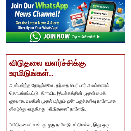
விடுதலை வளர்ச்சிக்கு
உரமிடுங்கள்..
அன்பார்ந்த தோழர்களே, தந்தை பெரியார் அவர்களால்
தொடங்கப்பட்டு, திராவிட இயக்கத்தின் முதன்மைக்
குரலாக, உலகின் முதல் மற்றும் ஒரே பகுத்தறிவு நாளேடாக
திகழ்ந்து வருகிறது "விடுதலை" நாளேடு.
"விடுதலை" என்பது ஒரு நாளேடு மட்டுமல்ல; இது ஒரு