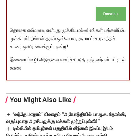
Donate
»
தொகை எவ்வளவு என்பது முக்கியமல்ல! உங்கள் பங்களிப்பே
முக்கியம்! நீங்கள் தரும் ஒவ்வொரு ரூபாயும் சமூகநீதிச்
சுடரை ஒளிர வைக்கும். நன்றி!
இணையம்வழி விடுதலை வளர்ச்சி நிதி தந்தவர்கள் பட்டியல்
காண
You Might Also Like
‘வந்தே மாதரம்’ விவாதம் “அயோத்தியில் பா.ஜ.க. தோல்வி,
வகுப்புவாத அரசியலுக்கு மக்கள் முற்றுப்புள்ளி!”
டில்லியில் தமிழர்கள் பகுதியில் வீடுகள் இடிப்பு இடம்
பெயர்ந்த தமிழர்களுக்கு உரிய பரிகாரம் தேவை டில்லி