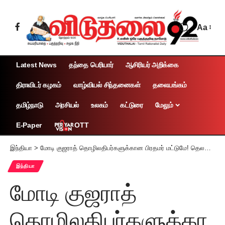
Aa
Latest News
தந்தை பெரியார்
ஆசிரியர் அறிக்கை
திராவிடர் கழகம்
வாழ்வியல் சிந்தனைகள்
தலையங்கம்
தமிழ்நாடு
அரசியல்
உலகம்
கட்டுரை
மேலும்
OTT
E-Paper
இந்தியா
>
மோடி குஜராத் தொழிலதிபர்களுக்கான பிரதமர் மட்டுமே! தெலங்கானா முதலமைச்சர் ரேவந்த் ரெட்டி
இந்தியா
மோடி குஜராத்
தொழிலதிபர்களுக்கா