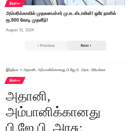
இந்தியா
அமெரிக்காவில் முதலமைச்சர் மு.க. ஸ்டாலின்! ஒரே நாளில்
ரூ.900 கோடி முதலீடு!
August 31, 2024
Previous
Next
இந்தியா
>
அதானி, அம்பானிக்கானது பி.ஜே.பி. அரசு: பிரியங்கா
இந்தியா
அதானி,
அம்பானிக்கானது
பி.ஜே.பி. அரசு: