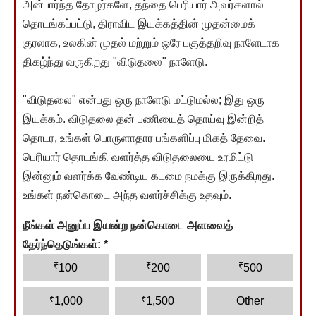
அன்பார்ந்த தோழர்களே, தந்தை பெரியார் அவர்களால்
தொடங்கப்பட்டு, திராவிட இயக்கத்தின் முதன்மைக்
குரலாக, உலகின் முதல் மற்றும் ஒரே பகுத்தறிவு நாளேடாக
திகழ்ந்து வருகிறது "விடுதலை" நாளேடு.
"விடுதலை" என்பது ஒரு நாளேடு மட்டுமல்ல; இது ஒரு
இயக்கம். விடுதலை தன் பணியைத் தொய்வு இன்றித்
தொடர, உங்கள் பொருளாதார பங்களிப்பு மிகத் தேவை.
பெரியார் தொடங்கி வளர்த்த விடுதலையை உரமிட்டு
இன்னும் வளர்க்க வேண்டிய கடமை நமக்கு இருக்கிறது.
உங்கள் நன்கொடை அந்த வளர்ச்சிக்கு உதவும்.
நீங்கள் அனுப்ப இயன்ற நன்கொடை அளவைத்
தேர்ந்தெடுங்கள்:
*
₹
₹
₹
100
200
500
₹
₹
1,000
1,500
Other