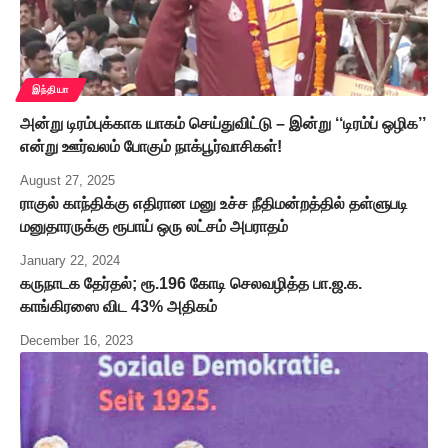
இந்தியா
அன்று டிரம்புக்காக யாகம் செய்துவிட்டு – இன்று ‘‘டிரம்ப் ஒழிக’’
என்று ஊர்வலம் போகும் நாக்பூர்வாசிகள்!
August 27, 2025
ராகுல் காந்திக்கு எதிரான மனு உச்ச நீதிமன்றத்தில் தள்ளுபடி
மனுதாரருக்கு ரூபாய் ஒரு லட்சம் அபராதம்
January 22, 2024
கருநாடக தேர்தல்; ரூ.196 கோடி செலவழித்த பா.ஜ.க.
காங்கிரஸை விட 43% அதிகம்
December 16, 2023