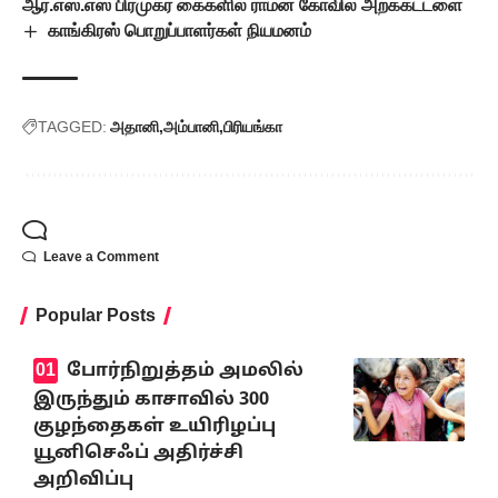
ஆர்.எஸ்.எஸ் பிரமுகர் கைகளில் ராமன் கோவில் அறக்கட்டளை
காங்கிரஸ் பொறுப்பாளர்கள் நியமனம்
TAGGED:
அதானி
அம்பானி
பிரியங்கா
Leave a Comment
Popular Posts
போர்நிறுத்தம் அமலில்
இருந்தும் காசாவில் 300
குழந்தைகள் உயிரிழப்பு
யூனிசெஃப் அதிர்ச்சி
அறிவிப்பு