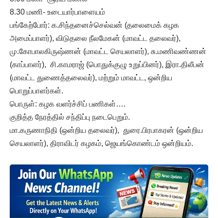
8.30 மணி- உடையார்பாளையம்
பங்கேற்போர்: க.சிந்தனைச்செல்வன் (தலைமைக் கழக
அமைப்பாளர்), விடுதலை நீலமேகன் (மாவட்ட தலைவர்),
மு.கோபாலகிருஷ்ணன் (மாவட்ட செயலாளர்), சு.மணிவண்ணன்
(காப்பாளர்), சி.காமராஜ் (பொதுக்குழு உறுப்பினர்), இரா.திலீபன்
(மாவட்ட துணைத்தலைவர்), மற்றும் மாவட்ட, ஒன்றிய
பொறுப்பாளர்கள்.
பொருள்: கழக வளர்ச்சிப் பணிகள்….
குறித்த நேரத்தில் சந்திப்பு நடைபெறும்.
மா.கருணாநிதி (ஒன்றிய தலைவர்), துரை.பிரபாகரன் (ஒன்றிய
செயலாளர்), திராவிடர் கழகம், ஜெயங்கொண்டம் ஒன்றியம்.