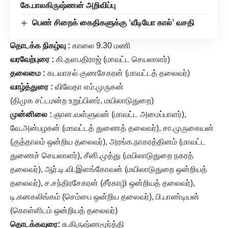
கே.பாலகிருஷ்ணன் அறிவிப்பு
பெண் சிறைக் கைதிகளுக்கு ‘வீடியோ கால்’ வசதி
தொடக்க நிகழ்வு :
காலை 9.30 மணி
வரவேற்புரை :
கி.தளபதிராஜ் (மாவட்ட செயலாளர்)
தலைமை :
கடவாசல் குணசேகரன் (மாவட்டத் தலைவர்)
வாழ்த்துரை :
விவேதா எம்.முருகன்
(திமுக சட்டமன்ற உறுப்பினர், மயிலாடுதுறை)
முன்னிலை :
ஞான.வள்ளுவன் (மாவட்ட அமைப்பாளர்),
வே.அன்பழகன் (மாவட்டத் துணைத் தலைவர்), சா.முருகையன்
(குத்தாலம் ஒன்றிய தலைவர்), அரங்க.நாகரத்தினம் (மாவட்ட
துணைச் செயலாளர்), சீனி.முத்து (மயிலாடுதுறை நகரத்
தலைவர்), ஆர்.டி.வி.இளங்கோவன் (மயிலாடுதுறை ஒன்றியத்
தலைவர்), ச.சந்திரசேகரன் (சீர்காழி ஒன்றியத் தலைவர்),
டி.கனகலிங்கம் (செம்பை ஒன்றிய தலைவர்), பி.பாண்டியன்
(கொள்ளிடம் ஒன்றியத் தலைவர்)
தொடக்கவுரை:
சு.கிருஷ்ணமூர்த்தி