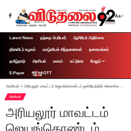
Aa
Latest News
தந்தை பெரியார்
ஆசிரியர் அறிக்கை
திராவிடர் கழகம்
வாழ்வியல் சிந்தனைகள்
தலையங்கம்
தமிழ்நாடு
அரசியல்
உலகம்
கட்டுரை
மேலும்
OTT
E-Paper
அரசியல்
>
அரியலூர் மாவட்டம் ஜெயங்கொண்டம் ஒன்றியத்தில் கிளைக்கழக வாரியாக சந்திப்பு
அரசியல்
அரியலூர் மாவட்டம்
ஜெயங்கொண்டம்