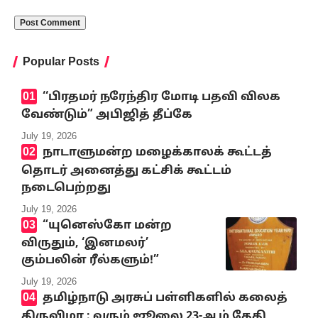
Popular Posts
‘‘பிரதமர் நரேந்திர மோடி பதவி விலக
வேண்டும்” அபிஜித் தீப்கே
July 19, 2026
நாடாளுமன்ற மழைக்காலக் கூட்டத்
தொடர் அனைத்து கட்சிக் கூட்டம்
நடைபெற்றது
July 19, 2026
“யுனெஸ்கோ மன்ற
விருதும், ‘இனமலர்’
கும்பலின் ரீல்களும்!”
July 19, 2026
தமிழ்நாடு அரசுப் பள்ளிகளில் கலைத்
திருவிழா : வரும் ஜூலை 23-ஆம் தேதி