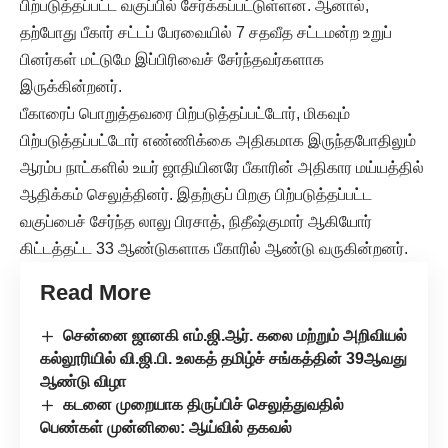
பிற்படுத்தப்பட்ட வகுப்பில் சேர்க்கப்பட்டுள்ளன. ஆனால்,
தற்போது பீகார் சட்டப் பேரவையில் 7 சதவீத சட்டமன்ற உறுப்
பினர்கள் மட்டுமே இப்பிரிவைச் சேர்ந்தவர்களாக
இருக்கின்றனர்.
பீகாரைப் பொறுத்தவரை பிற்படுத்தப்பட்டோர், மிகவும்
பிற்படுத்தப்பட்டோர் எண்ணிக்கை அதிகமாக இருந்தபோதிலும்
ஆரம்ப நாட்களில் உயர் ஜாதியினரே பீகாரின் அதிகார மய்யத்தில்
ஆதிக்கம் செலுத்தினர். இதற்குப் பிறகு பிற்படுத்தப்பட்ட
வகுப்பைச் சேர்ந்த லாலு பிரசாத், நிதீஷ்குமார் ஆகியோர்
கிட்டத்தட்ட 33 ஆண்டுகளாக பீகாரில் ஆண்டு வருகின்றனர்.
Read More
சென்னை ஜானகி எம்.ஜி.ஆர். கலை மற்றும் அறிவியல்
கல்லூரியில் வி.ஜி.பி. உலகத் தமிழ்ச் சங்கத்தின் 39ஆவது
ஆண்டு விழா
கடனை முறையாக திருப்பிச் செலுத்துவதில்
பெண்கள் முன்னிலை: ஆய்வில் தகவல்