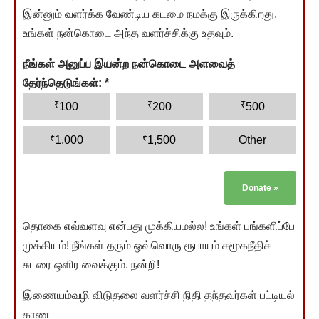
இன்னும் வளர்க்க வேண்டிய கடமை நமக்கு இருக்கிறது.
உங்கள் நன்கொடை அந்த வளர்ச்சிக்கு உதவும்.
நீங்கள் அனுப்ப இயன்ற நன்கொடை அளவைத்
தேர்ந்தெடுங்கள்:
*
₹
₹
₹
100
200
500
₹
₹
1,000
1,500
Other
Donate
»
தொகை எவ்வளவு என்பது முக்கியமல்ல! உங்கள் பங்களிப்பே
முக்கியம்! நீங்கள் தரும் ஒவ்வொரு ரூபாயும் சமூகநீதிச்
சுடரை ஒளிர வைக்கும். நன்றி!
இணையம்வழி விடுதலை வளர்ச்சி நிதி தந்தவர்கள் பட்டியல்
காண