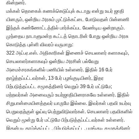
கின்றனர்.
மக்கள் தொகைக் கணக்கெடுப்புக் கூடாது என்று உயர் ஜாதி
யினரும், ஒன்றிய அரசும் முட்டுக்கட்டை போடுவதன் பின்னணி
இந்தக் கண்ணோட்டத்தில் பார்க்கப்பட வேண்டிய ஒன்றாகும்.
முந்தைய நாடாளுமன்ற கூட்டத் தொடரின் போது ஒன்றிய அரசு
கொடுத்த புள்ளி விவரம் வருமாறு:
322 அய்.ஏ.எஸ். அதிகாரிகள் இணைச் செயலாளர் களாகவும்,
செயலாளர்களாகவும் ஒன்றிய அரசின் பல்வேறு
அமைச்சரகங்களில் பணியில் உள்ளனர். இதில் 16 பேர்
தாழ்த்தப்பட்டவர்கள், 13 பேர் பழங்குடியினர், இதர
பிற்படுத்தப்பட்ட சமூகத்தினர் வெறும் 39 பேர் மட்டுமே;
மற்றவர்கள் அனைவரும் உயர்ஜாதியினராகவே உள்ளனர். இதில்
சிறுபான்மையினத்தவர் யாருமே இல்லை. இவர்கள் பதவி உயர்வு
பெறுவதற்குள் ஓய்வு பெற்றுவிடுவார்கள். செயலாளர் பதவிகளில்
வெறும் மூன்று பேர் மட்டுமே பிற்படுத்தப்பட்டவர்கள் உள்ளனர்.
இதன்படி தாழ்த்தப்பட்ட, பிற்படுத்தப்பட்ட, பழங்குடி சமூகத்தினர்
உயர்பதவிகளுக்கு நீண்ட ஆண்டுகளாக வரவே இல்லை என்று