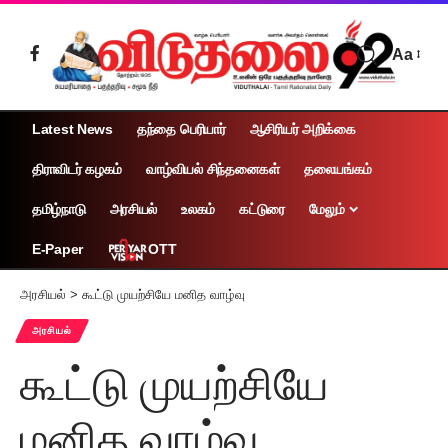
Aa
Latest News
தந்தை பெரியார்
ஆசிரியர் அறிக்கை
திராவிடர் கழகம்
வாழ்வியல் சிந்தனைகள்
தலையங்கம்
தமிழ்நாடு
அரசியல்
உலகம்
கட்டுரை
மேலும்
OTT
E-Paper
அரசியல்
>
கூட்டு முயற்சியே மனித வாழ்வு
அரசியல்
கூட்டு முயற்சியே
மனித வாழ்வு