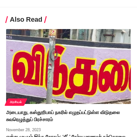
Also Read
அரசியல்
அடையாறு, கஸ்தூரிபாய் நகரில் எழுதப்பட்டுள்ள விடுதலை
சுவரெழுத்துப் பிரச்சாரம்
November 28, 2023
என்று முடியும் இந்த சோகம்: ‘நீட்’ தேர்வு மாணவர் தற்கொலை