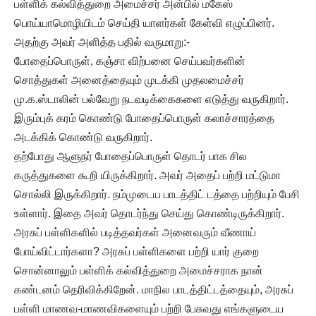
பள்ளிக் கல்வித்துறை அமைச்சர் அன்பில் மகேஸ்
பொய்யாமொழியிடம் செய்தி யாளர்கள் கேள்வி எழுப்பினர்.
அதற்கு அவர் அளித்த பதில் வருமாறு:-
போதைப்பொருள், கஞ்சா விற்பனை செய்பவர்களின்
சொத்துகள் அனைத்தையும் முடக்கி முதலமைச்சர்
மு.க.ஸ்டாலின் பல்வேறு நடவடிக்கைகளை எடுத்து வருகிறார்.
இரும்புக் கரம் கொண்டு போதைப்பொருள் கலாச்சாரத்தை
அடக்கிக் கொண்டு வருகிறார்.
தற்போது ஆளுநர் போதைப்பொருள் தொடர் பாக சில
கருத்துகளை கூறி யிருக்கிறார். அவர் அதைப் பற்றி மட்டுமா
சொல்லி இருக்கிறார். நம்முடைய பாடத்திட் டத்தை பற்றியும் பேசி
உள்ளார். இதை அவர் தொடர்ந்து செய்து கொண்டிருக்கிறார்.
அரசுப் பள்ளிகளில் படித்தவர்கள் அனைவரும் வீணாய்
போய்விட்டார்களா? அரசுப் பள்ளிகளை பற்றி யார் குறை
சொன்னாலும் பள்ளிக் கல்வித்துறை அமைச்சராக நான்
கண்டனம் தெரிவிக்கிறேன். மாநில பாடத்திட்டத்தையும், அரசுப்
பள்ளி மாணவ-மாணவிகளையும் பற்றி பேசுவது எங்களுடைய