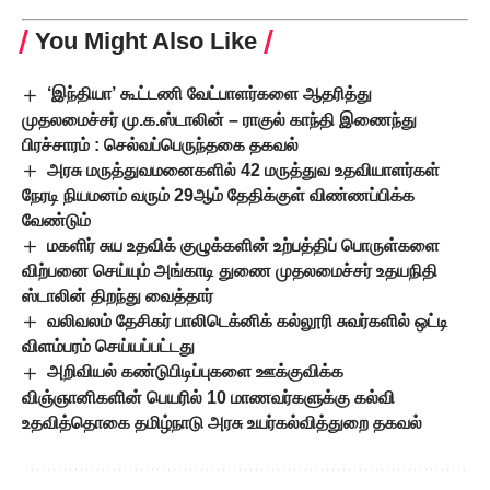
You Might Also Like
‘இந்தியா’ கூட்டணி வேட்பாளர்களை ஆதரித்து
முதலமைச்சர் மு.க.ஸ்டாலின் – ராகுல் காந்தி இணைந்து
பிரச்சாரம் : செல்வப்பெருந்தகை தகவல்
அரசு மருத்துவமனைகளில் 42 மருத்துவ உதவியாளர்கள்
நேரடி நியமனம் வரும் 29ஆம் தேதிக்குள் விண்ணப்பிக்க
வேண்டும்
மகளிர் சுய உதவிக் குழுக்களின் உற்பத்திப் பொருள்களை
விற்பனை செய்யும் அங்காடி துணை முதலமைச்சர் உதயநிதி
ஸ்டாலின் திறந்து வைத்தார்
வலிவலம் தேசிகர் பாலிடெக்னிக் கல்லூரி சுவர்களில் ஒட்டி
விளம்பரம் செய்யப்பட்டது
அறிவியல் கண்டுபிடிப்புகளை ஊக்குவிக்க
விஞ்ஞானிகளின் பெயரில் 10 மாணவர்களுக்கு கல்வி
உதவித்தொகை தமிழ்நாடு அரசு உயர்கல்வித்துறை தகவல்