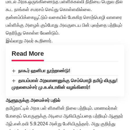
மாடல் அரசு.ஒருங்கிணைந்த பள்ளிக்கல்வி நிதியை பெறுவ தில்
கூட நாங்கள் சமரசம் செய்து கொள்ளவில்லை.
தன்னம்பிக்கையூட்டும் வகையில் பேசுகிற சொற்பொழி வாளரை
பள்ளிக்கு அழைக் கும்போது அவருடைய பின் புலத்தை பற்றியும்
தெரிந்து கொள்ள வேண்டும்.
இவ்வாறு அவர் கூறினார்.
Read More
நாகூர் ஹனிபா நூற்றாண்டு!
தாயம்மாள் அறவாணனுக்கு செம்மொழி தமிழ் விருது!
முதலமைச்சர் மு.க.ஸ்டாலின் வழங்கினார்!
ஆளுநருக்கு அமைச்சர் பதில்
தமிழ்நாட்டில் அரசு பள் ளிகளின் நிலை பற்றியும். மாணவர்கள்
போதைப் பொருளுக்கு அடிமை ஆகியிருப்பதை பற்றியும் ஆளுநர்
ஆர்.என்.ரவி 5.9.2024 அன்று பேசியிருந்தார். அது குறித்து