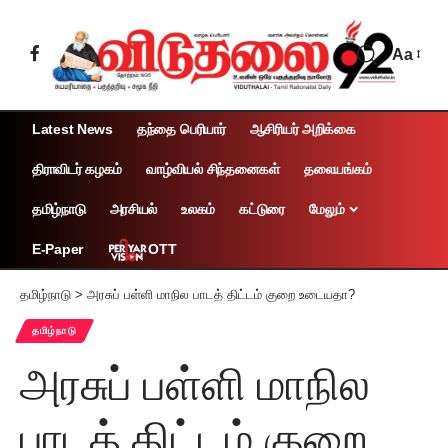
Aa
Latest News
தந்தை பெரியார்
ஆசிரியர் அறிக்கை
திராவிடர் கழகம்
வாழ்வியல் சிந்தனைகள்
தலையங்கம்
தமிழ்நாடு
அரசியல்
உலகம்
கட்டுரை
மேலும்
OTT
E-Paper
தமிழ்நாடு
>
அரசுப் பள்ளி மாநில பாடத் திட்டம் குறை உடையதா?
தமிழ்நாடு
அரசுப் பள்ளி மாநில
பாடத் திட்டம் குறை