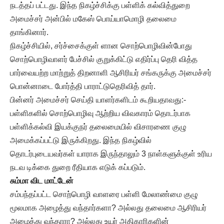
நடத்தப் பட்டது. இந்த நிகழ்ச்சிக்கு பள்ளிக் கல்வித்துறை
அமைச்சர் அன்பில் மகேஸ் பொய்யாமொழி தலைமை
தாங்கினார்.
நிகழ்ச்சியில், சர்ச்சைக்குள் ளான சொற்பொழிவின்போது
சொற்பொழிவாளர் பேச்சில் குறுக்கிட்டு எதிர்ப்பு தெரி வித்த
பார்வையற்ற மாற்றுத் திறனாளி ஆசிரியர் சங்கருக்கு அமைச்சர்
பொன்னாடை போர்த்தி பாராட்டுதெரிவித் தார்.
பின்னர் அமைச்சர் செய்தி யாளர்களிடம் கூறியதாவது:-
பள்ளிகளில் சொற்பொழிவு ஆற்றிய விவகாரம் தொடர்பாக
பள்ளிக்கல்வி இயக்குநர் தலைமையில் விசாரணை குழு
அமைக்கப்பட்டு இருக்கிறது. இந்த நிகழ்வில்
தொடர்புடையவர்கள் யாராக இருந்தாலும் 3 நாள்களுக்குள் உரிய
நடவ டிக்கை துறை ரீதியாக எடுக் கப்படும்.
சும்மா விட மாட்டேன்
சம்பந்தப்பட்ட சொற்பொழி வாளரை பள்ளி மேலாண்மை குழு
மூலமாக அழைத்து வந்தார்களா? அல்லது தலைமை ஆசிரியர்
அழைத்து வந்தாரா? அல்லது உயர் அதிகாரிகளின்