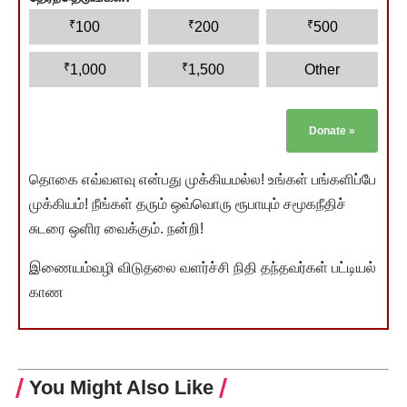
₹
₹
₹
100
200
500
₹
₹
1,000
1,500
Other
Donate
»
தொகை எவ்வளவு என்பது முக்கியமல்ல! உங்கள் பங்களிப்பே
முக்கியம்! நீங்கள் தரும் ஒவ்வொரு ரூபாயும் சமூகநீதிச்
சுடரை ஒளிர வைக்கும். நன்றி!
இணையம்வழி விடுதலை வளர்ச்சி நிதி தந்தவர்கள் பட்டியல்
காண
You Might Also Like