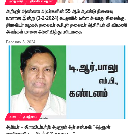
தமிழ்நாடு
திராவிடர் கழகம்
அறிஞர் அண்ணா அவர்களின் 55 ஆம் ஆண்டு நினைவு
நாளான இன்று (3-2-2024) கடலூரில் உள்ள அவரது சிலைக்கு,
திராவிடர் கழகத் தலைவர் தமிழர் தலைவர் ஆசிரியர் கி.வீரமணி
அவர்கள் மாலை அணிவித்து மரியாதை
February 3, 2024
அரசு
தமிழ்நாடு
ஆரியர் – திராவிடர்பற்றி ஆளுநர் ஆர்.என்.ரவி “ஆளுநர்
மாளிகையே… அடக்கிடு வாயை…”