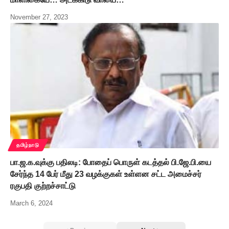
November 27, 2023
தமிழ்நாடு
பா.ஜ.க.வுக்கு பதிலடி: போதைப் பொருள் கடத்தல் பி.ஜே.பி.யை
சேர்ந்த 14 பேர் மீது 23 வழக்குகள் உள்ளன சட்ட அமைச்சர்
ரகுபதி குற்றச்சாட்டு
March 6, 2024