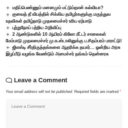
மதிப்பெண்ணும் மனனமும் மட்டும்தான் கல்வியா?
குவைத் தீ விபத்தில் சிக்கிய தமிழர்களுக்கு மருத்துவ
உதவிகள் தமிழ்நாடு முதலமைச்சர் உரிய ஏற்பாடு
புற்றுநோய் பற்றிய அறிவிப்பு
2 ஆண்டுகளில் 10 ஆயி­ரம் கிலோ மீட்­டர் சாலைகள்
மேம்பாடு முதலமைச்சர் மு.க.ஸ்டாலினுக்கு ப.சிதம்பரம் பாராட்டு!
ஜிஎஸ்டி சீர்திருத்தங்களை ஆதரிக்க தயார்… ஒன்றிய அரசு
இழப்பீடு வழங்க வேண்டும் அமைச்சர் தங்கம் தென்னரசு
Leave a Comment
Your email address will not be published.
Required fields are marked
*