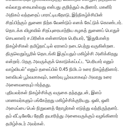
எவ்வாறு கையாள்வது என்பது குறித்தும் கூறினார். மகளிர்
அதிகம் வந்ததைப் பாராட்டியதோடு, இந்நிகழ்ச்சியின்
சிறப்பிற்கும் துணை நிற்க வேண்டும் எனக் கேட்டுக் கொண்டார்.
தொடக்க விழாவில் சிறப்புரையாற்றிய கழகத் துணைப் பொதுச்
செயலாளர் ச.பிரின்சு என்னாரெசு பெரியார், “இதுபோன்ற
நிகழ்ச்சிகள் தமிழ்நாட்டில் ஏராளம் நடைபெற்று வருகின்றன.
திருவெறும்பூரில் தொடங்கி இருப்பதும் மகிழ்ச்சி அளிக்கிறது
என்றார். பிறகு அவருக்குக் கொடுக்கப்பட்ட “பெரியார் எனும்
வாழ்வியல்” எனும் தலைப்பில் 0.45 நிமிடம் உரை நிகழ்த்தினார்.
உளவியல் பூர்வமாகவும், உணர்வு பூர்வமாகவும் அவரது உரை
அனைவரையும் ஈர்த்தது.
புதியவர்கள் நிகழ்ச்சிக்கு வருகை தந்ததுடன், இளம்
மாணவர்களும் பங்கேற்றது மகிழ்ச்சிக்குரியது. ஒலி, ஒளி
அமைப்பை பெல் நிறுவனத் தோழர்கள் எடுத்து வந்திருந்தனர்.
தம் வீட்டிலேயே தேநீர் தயாரித்து அனைவருக்கும் வழங்கினார்
தமிழ்ச்சுடர் அவர்கள்.