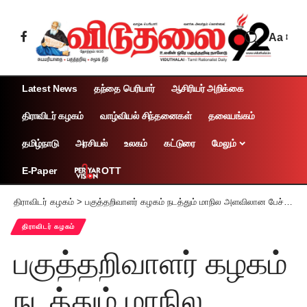
Aa
Latest News
தந்தை பெரியார்
ஆசிரியர் அறிக்கை
திராவிடர் கழகம்
வாழ்வியல் சிந்தனைகள்
தலையங்கம்
தமிழ்நாடு
அரசியல்
உலகம்
கட்டுரை
மேலும்
OTT
E-Paper
திராவிடர் கழகம்
>
பகுத்தறிவாளர் கழகம் நடத்தும் மாநில அளவிலான பேச்சுப்போட்டி
திராவிடர் கழகம்
பகுத்தறிவாளர் கழகம்
நடத்தும் மாநில