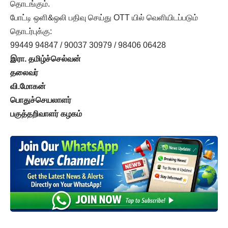
தொடங்கும்.
போட்டி ஒளி&ஒலி பதிவு செய்து OTT யில் வெளியிடப்படும்
தொடர்புக்கு:
99449 94847 / 90037 30979 / 98406 06428
இரா. தமிழ்ச்செல்வன்
தலைவர்
வி.மோகன்
பொதுச்செயலாளர்
பகுத்தறிவாளர் கழகம்