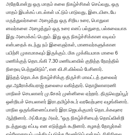
அதேபோன்று ஒரு மாதம் கலை நிகழ்ச்சிகள் செய்வது, ஒரு
மாதம் இயக்கப் பாடல்கள் மட்டும் பாடுவது, இடையிடையே
மருத்துவர்களை அழைத்து ஒரு சிறிய உரை, பொதுவா
னவர்களை அழைத்தும் ஒரு உரை எனப் பல்துறை, பல்சுவையாக
இது அமைக்கப் பெறும். இது ஒரு நிகழ்ச்சிக்கான வடிவம்
என்பதைக் கடந்து நம் இளைஞர்கள், மாணவர்களுக்கான
பயிற்சி முகாமாகவும் இருக்கும். மிக முக்கியமாக மாலை 6
மணிக்குத் தொடங்கி 7.30 மணியளவில் குறித்த நேரத்தில்
நிறைவு பெற்றுவிடும்”, என வி.சி.வில்வம் பேசினார்.
இந்தத் தொடக்க நிகழ்ச்சிக்கு திருச்சி மாவட்டத் தலைவர்
ஞா.ஆரோக்கியராஜ் தலைமை வகித்தார். தொழிலாளரணி
மாநிலச் செயலாளர் மு.சேகர் முன்னிலை ஏற்றார். திருவெறும்பூர்
ஒன்றியச் செயலாளர் இரா.தமிழ்ச்சுடர் வரவேற்புரை வழங்கினார்.
மாநில ஒருங்கிணைப்பாளர் இரா.ஜெயக்குமார் தொடக்கவுரை
ஆற்றினார். அப்போது அவர், “ஒரு நிகழ்ச்சியைத் தொய்வின்றி
நடத்துவது எப்படி என எடுத்துக் கூறினார். கழகத் தோழர்கள்
எல்லோரையும் முக்கியப்படுத்த வேண்டும் என்றும், நிதிநிலை