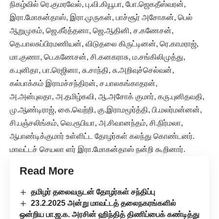
நிகழ்வில் ரெ.குமரவேல், பு.வி.கியூபா, போ.ஜெகதீஸ்வரன்,
இரா.மோகன்தாஸ், இரா.முருகன், பாச்சூர் அசோகன், பெல்
ஆறுமுகம், ஜெ.கீர்த்தனா, ஜெ.ஆதினி, ச.கணேசன்,
தெ.பாலசுப்பிரமணியன், விடுதலை கிருட்டினன், ரெ.காமராஜ்,
மா.குணா, பெ.கணேசன், சி.கனகராசு, ம.சங்கிலிமுத்து,
க.புனிதா, பா.ரெஜினா, சு.சாந்தி, சு.அறிவுச்செல்வன்,
கல்பாக்கம் இராமச்சந்திரன், ச.பாலகங்காதரன்,
அ.அன்புலதா, அ.தமிழ்கவி, ஆ.அசோக் குமார், கரு.புனிதவதி,
மு.ஆண்டிராஜ், கை.வெற்றி, கு.இராமமூர்த்தி, பி.மலர்மன்னன்,
சி.பஞ்சலிங்கம், வெ.ரூபியா, அ.சிவானந்தம், சி.நிர்மலா,
ஆபாண்டிக்குமார் உள்ளிட்ட தோழர்கள் கலந்து கொண்டனர்.
மாவட்டச் செயலா ளர் இரா.மோகன்தாஸ் நன்றி கூறினார்.
Read More
தமிழர் தலைவருடன் தோழர்கள் சந்திப்பு
23.2.2025 அன்று மாவட்டத் தலைநகரங்களில்
ஒன்றிய பா.ஜ.க. அரசின் ஹிந்தித் திணிப்பைக் கண்டித்து