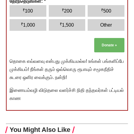
தேர்ந்தெடுங்கள்:
*
₹
₹
₹
100
200
500
₹
₹
1,000
1,500
Other
Donate
»
தொகை எவ்வளவு என்பது முக்கியமல்ல! உங்கள் பங்களிப்பே
முக்கியம்! நீங்கள் தரும் ஒவ்வொரு ரூபாயும் சமூகநீதிச்
சுடரை ஒளிர வைக்கும். நன்றி!
இணையம்வழி விடுதலை வளர்ச்சி நிதி தந்தவர்கள் பட்டியல்
காண
You Might Also Like