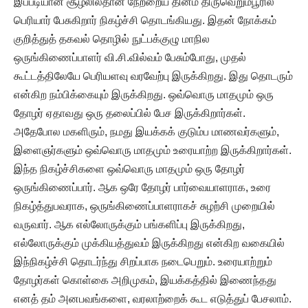
இப்படியான சூழலில்தான் நேற்றைய தினம் திருவெறும்பூரில்
பெரியார் பேசுகிறார் நிகழ்ச்சி தொடங்கியது. இதன் நோக்கம்
குறித்துத் தகவல் தொழில் நுட்பக்குழு மாநில
ஒருங்கிணைப்பாளர் வி.சி.வில்வம் பேசும்போது, முதல்
கூட்டத்திலேயே பெரியளவு வரவேற்பு இருக்கிறது. இது தொடரும்
என்கிற நம்பிக்கையும் இருக்கிறது. ஒவ்வொரு மாதமும் ஒரு
தோழர் ஏதாவது ஒரு தலைப்பில் பேச இருக்கிறார்கள்.
அதேபோல மகளிரும், நமது இயக்கக் குடும்ப மாணவர்களும்,
இளைஞர்களும் ஒவ்வொரு மாதமும் உரையாற்ற இருக்கிறார்கள்.
இந்த நிகழ்ச்சிகளை ஒவ்வொரு மாதமும் ஒரு தோழர்
ஒருங்கிணைப்பார். ஆக ஒரே தோழர் பார்வையாளராக, உரை
நிகழ்த்துபவராக, ஒருங்கிணைப்பாளராகச் சுழற்சி முறையில்
வருவார். ஆக எல்லோருக்கும் பங்களிப்பு இருக்கிறது,
எல்லோருக்கும் முக்கியத்துவம் இருக்கிறது என்கிற வகையில்
இந்நிகழ்ச்சி தொடர்ந்து சிறப்பாக நடைபெறும். உரையாற்றும்
தோழர்கள் கொள்கை அறிமுகம், இயக்கத்தில் இணைந்தது
எனத் தம் அனபவங்களை, வரலாற்றைக் கூட எடுத்துப் பேசலாம்.