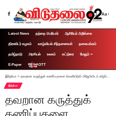
Aa
Latest News
தந்தை பெரியார்
ஆசிரியர் அறிக்கை
திராவிடர் கழகம்
வாழ்வியல் சிந்தனைகள்
தலையங்கம்
தமிழ்நாடு
அரசியல்
உலகம்
கட்டுரை
மேலும்
OTT
E-Paper
இந்தியா
>
தவறான கருத்துக் கணிப்புகளை வெளியிடும் பிஜேபியிடம் விழிப்பாக இருங்கள்: அகிலேஷ் எச்சரிக்கை
இந்தியா
தவறான கருத்துக்
கணிப்புகளை