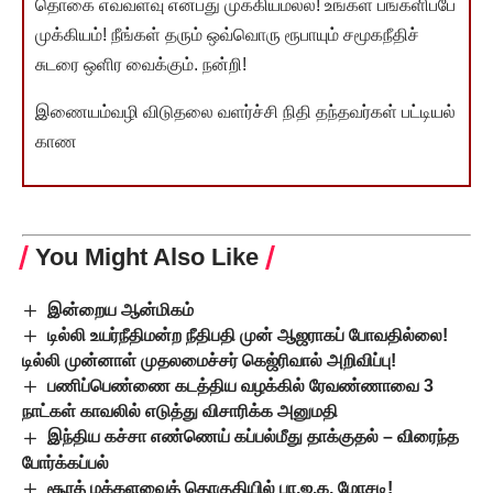
தொகை எவ்வளவு என்பது முக்கியமல்ல! உங்கள் பங்களிப்பே
முக்கியம்! நீங்கள் தரும் ஒவ்வொரு ரூபாயும் சமூகநீதிச்
சுடரை ஒளிர வைக்கும். நன்றி!
இணையம்வழி விடுதலை வளர்ச்சி நிதி தந்தவர்கள் பட்டியல்
காண
You Might Also Like
இன்றைய ஆன்மிகம்
டில்லி உயர்நீதிமன்ற நீதிபதி முன் ஆஜராகப் போவதில்லை!
டில்லி முன்னாள் முதலமைச்சர் கெஜ்ரிவால் அறிவிப்பு!
பணிப்பெண்ணை கடத்திய வழக்கில் ரேவண்ணாவை 3
நாட்கள் காவலில் எடுத்து விசாரிக்க அனுமதி
இந்திய கச்சா எண்ணெய் கப்பல்மீது தாக்குதல் – விரைந்த
போர்க்கப்பல்
சூரத் மக்களவைத் தொகுதியில் பா.ஜ.க. மோசடி!