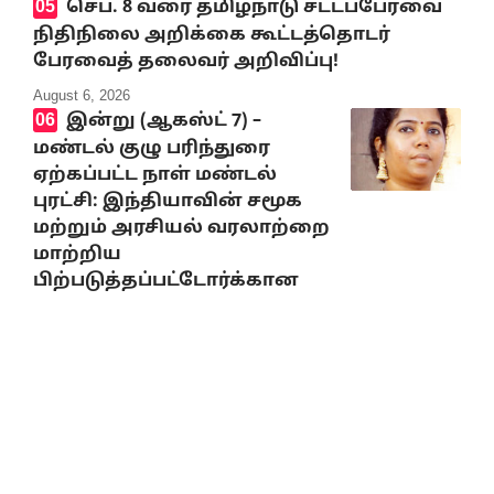
செப். 8 வரை தமிழ்நாடு சட்டப்பேரவை
நிதிநிலை அறிக்கை கூட்டத்தொடர்
பேரவைத் தலைவர் அறிவிப்பு!
August 6, 2026
இன்று (ஆகஸ்ட் 7) –
மண்டல் குழு பரிந்துரை
ஏற்கப்பட்ட நாள் மண்டல்
புரட்சி: இந்தியாவின் சமூக
மற்றும் அரசியல் வரலாற்றை
மாற்றிய
பிற்படுத்தப்பட்டோர்க்கான
இடஒதுக்கீடு
August 7, 2026
10% Discount on all books