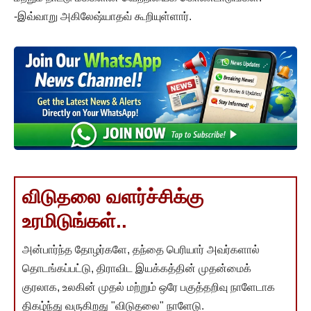
-இவ்வாறு அகிலேஷ்யாதவ் கூறியுள்ளார்.
விடுதலை வளர்ச்சிக்கு
உரமிடுங்கள்..
அன்பார்ந்த தோழர்களே, தந்தை பெரியார் அவர்களால்
தொடங்கப்பட்டு, திராவிட இயக்கத்தின் முதன்மைக்
குரலாக, உலகின் முதல் மற்றும் ஒரே பகுத்தறிவு நாளேடாக
திகழ்ந்து வருகிறது "விடுதலை" நாளேடு.