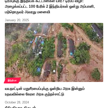
டிரம்புக்கு இந்தியக் கூட்டாளிகள் யார்? டிரம்ப் விழா:
அழைக்கப்பட்ட 100 பேரில் 2 இந்தியர்கள் ஒன்று அம்பானி,
மற்றொருவர் அவரது மனைவி
January 20, 2025
இந்தியா
வயநாட்டின் மறுசீரமைப்புக்கு ஒன்றிய அரசு இன்னும்
உதவவில்லை கேரள அரசு குற்றச்சாட்டு
October 28, 2024
நீதிபதியாக திருடன்