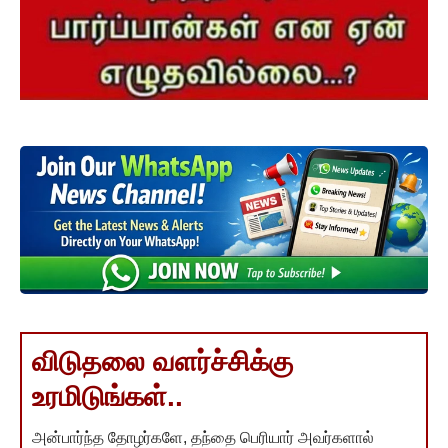
விடுதலை வளர்ச்சிக்கு
உரமிடுங்கள்..
அன்பார்ந்த தோழர்களே, தந்தை பெரியார் அவர்களால்