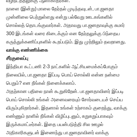
வழிநடத்தலுக்கு ஆளாகாதீர்கள்.
நாளை (இன்று) மாலை தேர்தல் முடிந்தவுடன், பா.ஜனதா
முன்னிலை பெற்றுள்ளது என்று பல்வேறு ஊடகங்களில்
சொல்லத் தொடங்குவார்கள். அதாவது பா.ஜனதாவுக்கு சுமார்
300 இடங்கள் வரை கிடைக்கும் என தேர்தலுக்கு பிந்தைய
கருத்துக்கணிப்புகளில் கூறப்படும். இது முற்றிலும் தவறானது.
வாக்கு எண்ணிக்கை
சீர்குலைப்பு
இந்தியா கூட்டணி 2-3 நாட்களில் ஆட்சியமைக்கப்போகும்
நிலையில், பா.ஜனதா இப்படி பொய் சொல்லி என்ன நன்மை
பெறும்? என நீங்கள் நினைக்கலாம்.
அதற்கான பதிலை நான் கூறுகிறேன். பா.ஜனதாவினர் இப்படி
பொய் சொல்லி உங்கள் அனைவரையும் சோர்வடையச் செய்ய
விரும்புகிறார்கள். இதனால் உங்கள் உற்சாகம் குறைந்து, வாக்கு
எண்ணும் நாளில் நீங்கள் விழிப்புடனும், சுறுசுறுப்பாகவும்
இருக்கமாட்டீர்கள். இதை பயன்படுத்தி சில ஊழல்
அதிகாரிகளுடன் இணைந்து பா.ஜனதாவினர் வாக்கு