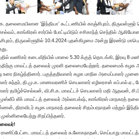
க. தலைமையிலான ’இந்தியா’ கூட்டணியில் காஞ்சிபுரம், திருவள்ளூர்
.செல்வம், காங்கிரஸ் சார்பில் போட்டியிடும் சசிகாந்த் செந்தில் ஆகியோ
ஞ்சிபுரம், திருவள்ளூரில் 10.4.2024 புதன்கிழமை அன்று இரண்டு மாபெ
தது.
ுரத்தில் வணிகர் கடைவீதியில் மாலை 5.30 க்குத் தொடங்கி, இரவு 8 ம
த்திற்கு மாவட்டத் தலைவர் முரளி தலைமையேற்றார். தலைமைக் கழக அ
உரை நிகழ்த்தினார். பகுத்தறிவாளர் கழக மாநில அமைப்பாளர் முனைவர
ர் சுந்தர், தி.மு.க. மாணவரணிச் செயலாளர் எழிலரசன் எம்.எல்.ஏ., மே
ாளர் தமிழ்ச்செல்வன், வி.சி.க. மாவட்டச் செயலாளர் மதி ஆதவன், சி.
ஸ்லீம் லீக் மாவட்டத் தலைவர் அல்லாபக்‌ஷ், காங்கிரஸ் மாநகரத் தலைவ
ண்ணன், திராவிடர் கழக மாநகரத் தலைவர் சிதம்பரநாதன் மற்றும் இந்த
 முன்னிலையேற்று சிறப்பித்தனர்.
 தலைவர்!
ில் ராணிப்பேட்டை மாவட்டத் தலைவர் சு.லோகநாதன், செய்யாறு மாவட்ட