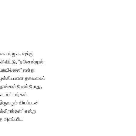
 பா.ஜ.க. வுக்கு
்கிவிட்டு, ”ஏனென்றால்,
பெறவில்லை” என்று
ஒரு முக்கியமான தகவலைப்
ாங்கள் பேசும் போது,
 மாட்டார்கள்.
ருவரும் வியப்புடன்
கிறார்கள்” என்று
்த அளப்பரிய