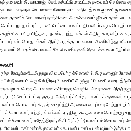
தலைவர் தி. காமராஜ், செங்கல்பட்டு மாவட்டத் தலைவர் செங்கை சுந்
்தையன், மாநகரச் செயலாளர் வேலாயுதம், மாநில இளைஞரணி துணைச
 இளைஞரணிச் செயலாளர் நாத்திகன், அரக்கோணம் ஜீவன் தாஸ், வட ம
ம் செய்யாறு, தாம்பரம், ராணிப்பேட்டை மாவட்ட திராவிடர் கழக பொறுப்
கழ்ச்சியை சிறப்பித்தனர். நான்கு புத்த கங்கள் அறிமுகம், விற்பனை,
றுப்பாளர்கள், பொதுமக்கள் ஆசிரியருக்கு பயனாடை அணிவித்து மரிய
துணைப் பொதுச்செயலாளர் சே.மெ.மதிவதனி தொடக்க உரை ஆற்றினார
தலைவர்!
ிருந்த தோழர்களிடமிருந்து விடைபெற்றுக்கொண்டு திருவள்ளூர் நோக்கி
ல் ரயில் நிலையம் அருகில் இரவு 7 மணியிலிருந்து 10 மணி வரை, இந்தி
ேர்ந்த ஓய்வு பெற்ற அய்.ஏ.எஸ் சசிகாந்த் செந்தில் அவர்களை ஆதரித்த
 ஏற்பாடு செய்யப்பட்டிருந்தது. அந்நிகழ்ச்சிக்கு, மாவட்டத் தலைவர் 
மாவட்டச் செயலாளர் கிருஷ்ணமூர்த்தி அனைவரையும் வரவேற்று சிறப்பித்
ட்டச் செயலாளர் சந்திரன் எம்.எல்.ஏ., தி.மு.க. தலைமை செயற்குழு உறு
மாவட்டச் செயலாளர் கஜேந்திரன், சி.பி.அய்.(எம்) மாவட்டச் செயலாளர் கோ
ு நிலவன், நகர்மன்றத் தலைவர் உதயமலர் பாண்டியன் மற்றும் இந்தியா