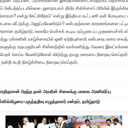
த்தின் அடிப்படை அம்சங்களான இறையாண்மை, சமதர்மம், மதச்சார்ப
ம் பின்பற்றப்படவில்லை. ஜனநாயகம் தீவிர சிகிச்சைப் பிரிவில் இருக்
ாரமா? என்று கேட்கிறோம்” என்று இந்தியா கூட்டணி ஏன் மோடியை;
ஜ.க.வை வீட்டுக்கு அனுப்பவேண்டும்? என்பதற்கான காரணங்களை பட்டிய
ரசான தமிழ்நாடு; உலகமே மெச்சக் கூடிய நம்முடைய முதலமைச்சர் எப்ப
து மக்களின் வாழ்க்கையில் ஒளி ஏற்றியுள்ளார் என்பதை உணர வைத்
ர்களுக்கு உதயசூரியன் சின்னத்தில் வாக்களித்து அவரை இலட்சக்க
ி பெறச் செய்ய வேண்டுகோள் விடுத்து தமது உரையை நிறைவு செய்தார்
்றி கூறி நிகழ்ச்சியை நிறைவு செய்தார்.
் பாரதிதாசன் பிறந்த நாள் அவரின் சிலைக்கு மாலை அணிவிப்பு
ளிக்கிழமை பகுத்தறிவு எழுத்தாளர் மன்றம், தமிழ்நாடு