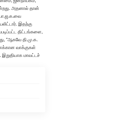
ின்மை, ஜனநாயகம்,
கின்றது. அதனால் தான்
 பா.ஜ.க.வை
லிட்டார். இதற்கு
டிப்பட்ட திட்டங்களை,
து, “ஆகவே தி.மு.க.
ணக்கான வாக்குகள்
. இறுதியாக மாவட்டச்