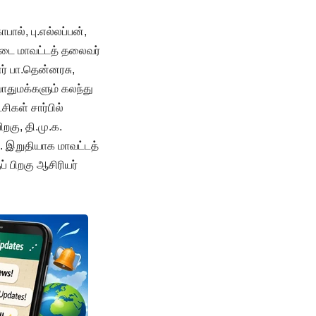
ால், பு.எல்லப்பன்,
ட்டை மாவட்டத் தலைவர்
ர் பா.தென்னரசு,
ொதுமக்களும் கலந்து
ிகள் சார்பில்
றகு, தி.மு.க.
். இறுதியாக மாவட்டத்
் பிறகு ஆசிரியர்