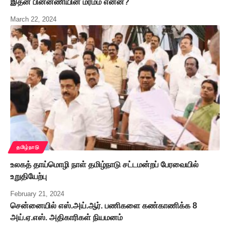
இதன் பின்னணியின் மர்மம் என்ன?
March 22, 2024
தமிழ்நாடு
உலகத் தாய்மொழி நாள் தமிழ்நாடு சட்டமன்றப் பேரவையில்
உறுதியேற்பு
February 21, 2024
சென்னையில் எஸ்.அய்.ஆர். பணிகளை கண்காணிக்க 8
அய்.ஏ.எஸ். அதிகாரிகள் நியமனம்