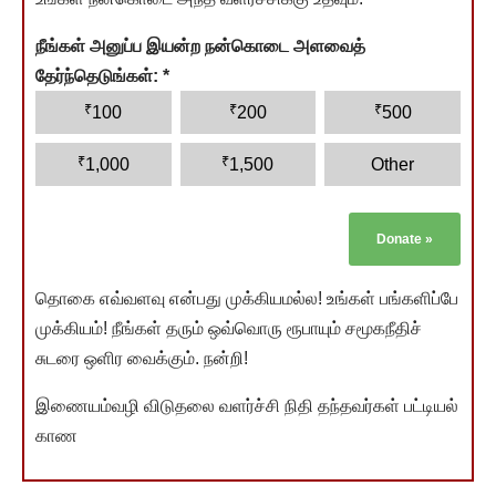
நீங்கள் அனுப்ப இயன்ற நன்கொடை அளவைத்
தேர்ந்தெடுங்கள்:
*
₹
₹
₹
100
200
500
₹
₹
1,000
1,500
Other
Donate
»
தொகை எவ்வளவு என்பது முக்கியமல்ல! உங்கள் பங்களிப்பே
முக்கியம்! நீங்கள் தரும் ஒவ்வொரு ரூபாயும் சமூகநீதிச்
சுடரை ஒளிர வைக்கும். நன்றி!
இணையம்வழி விடுதலை வளர்ச்சி நிதி தந்தவர்கள் பட்டியல்
காண