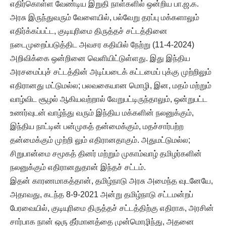
எதிர்கொள்ள வேண்டிய இறுதி நாள்களில் ஒன்றிய பா.ஜ.க.
அரசு இருந்துவரும் வேளையில், பல்வேறு தரப்பு மக்களாலும்
எதிர்க்கப்பட்ட, குடியுரிமை திருத்தச் சட்டத்தினை
நடைமுறைப்படுத்திட அவசர கதியில் நேற்று (11-4-2024)
அறிவிக்கை ஒன்றினை வெளியிட்டுள்ளது. இது இந்திய
அரசமைப்புச் சட்டத்தின் அடிப்படைக் கட்டமைப் புக்கு முற்றிலும்
எதிரானது மட்டுமல்ல; பலவகையான மொழி, இன, மதம் மற்றும்
வாழ்விட சூழல் ஆகியவற்றால் வேறுபட்டிருந்தாலும், ஒன்றுபட்ட
உணர்வுடன் வாழ்ந்து வரும் இந்திய மக்களின் நலனுக்கும்,
இந்திய நாட்டின் பன்முகத் தன்மைக்கும், மதச்சார்பற்ற
தன்மைக்கும் முற்றி லும் எதிரானதாகும். அதுமட்டுமல்ல;
சிறுபான்மை சமூகத் தினர் மற்றும் முகாம்வாழ் தமிழர்களின்
நலனுக்கும் எதிரானதுதான் இந்தச் சட்டம்.
இதன் காரணமாகத்தான், தமிழ்நாடு அரசு அமைந்த வுடனேயே,
அதாவது, கடந்த 8-9-2021 அன்று தமிழ்நாடு சட்டமன்றப்
பேரவையில், குடியுரிமை திருத்தச் சட்டத்திற்கு எதிராக, அரசின்
சார்பாக நான் ஒரு தீர்மானத்தை முன்மொழிந்து, அதனை