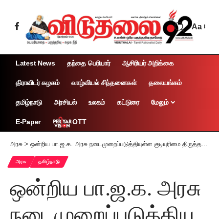
Aa
Latest News
தந்தை பெரியார்
ஆசிரியர் அறிக்கை
திராவிடர் கழகம்
வாழ்வியல் சிந்தனைகள்
தலையங்கம்
தமிழ்நாடு
அரசியல்
உலகம்
கட்டுரை
மேலும்
OTT
E-Paper
அரசு
>
ஒன்றிய பா.ஜ.க. அரசு நடைமுறைப்படுத்தியுள்ள குடியுரிமை திருத்தச் சட்டம் இந்திய அரசமைப்புச் சட்டத்திற்கு எதிரானது; தமிழ்நாட்டில் இச்சட்டம் நடைமுறைப்படுத்தப்படாது! முதலமைச்சர் மு.க.ஸ்டாலின் அறிவிப்பு
அரசு
தமிழ்நாடு
ஒன்றிய பா.ஜ.க. அரசு
நடைமுறைப்படுத்தியு