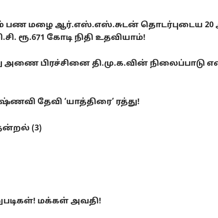
டும் பண மழை ஆர்.எஸ்.எஸ்.சுடன் தொடர்புடைய 20
. ரூ.671 கோடி நிதி உதவியாம்!
ை பிரச்சினை தி.மு.க.வின் நிலைப்பாடு என்ன
ணவி தேவி ‘யாத்திரை’ ரத்து!
ன்றல் (3)
ுபடிகள்! மக்கள் அவதி!