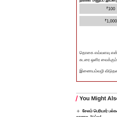
நீங்கள் அனுப்ப இய
₹
100
₹
1,000
தொகை எவ்வளவு என்பது 
சுடரை ஒளிர வைக்கும்.
இணையம்வழி விடுதலை 
You Might Als
சேலம் பெரியார் பல்
நாளாக ஆய்வு!