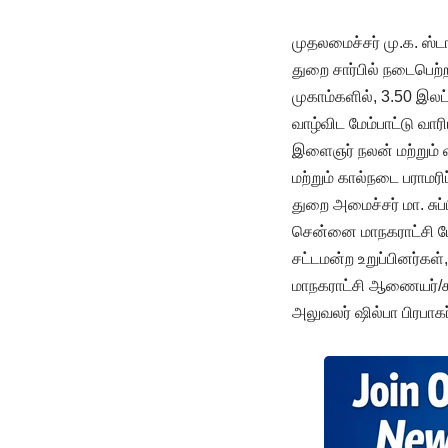
முதலமைச்சர் மு.க. ஸ்
துறை சார்பில் நடைபெற்ற 
முகாம்களில், 3.50 இலட்ச
வாழ்விட மேம்பாட்டு வார
இளைஞர் நலன் மற்றும் வ
மற்றும் கால்நடை பராமரி
துறை அமைச்சர் மா. சுப
சென்னை மாநகராட்சி மேயர
சட்டமன்ற உறுப்பினர்க
மாநகராட்சி ஆணையர்/கூ
அலுவலர் ஷில்பா பிரபாக