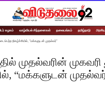
ிடர் கழகம்
வாழ்வியல் சிந்தனைகள்
தலையங்கம்
தமிழ்நாடு
அரசிய
ைபெற்ற நிகழ்ச்சியில், “மக்களுடன் முதல்வர்”
் முதல்வரின் முகவரி த
ில், “மக்களுடன் முதல்வர