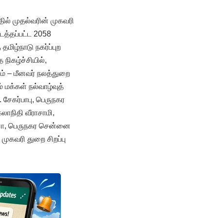
ல் முதல்வரின் முகவரி
நடத்தப்பட்ட 2058
தமிழ்நாடு நகர்ப்புற
நிகழ்ச்சியில்,
ம் – மீனவர் நலத்துறை
 மக்கள் நல்வாழ்வுத்
 சேகர்பாபு, பெருநகர
லாநிதி வீராசாமி,
மீனா, பெருநகர சென்னை
ுகவரி துறை சிறப்பு