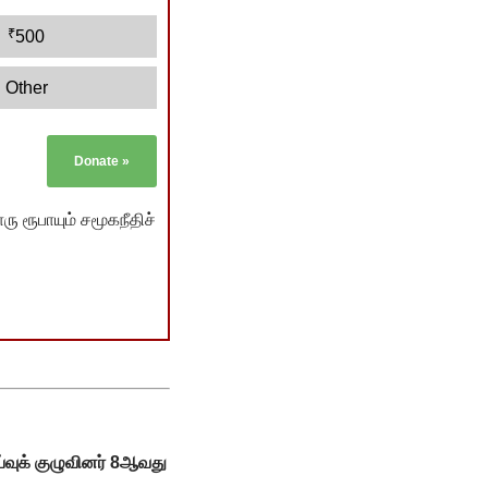
₹
500
Other
Donate
»
ு ரூபாயும் சமூகநீதிச்
ய்வுக் குழுவினர் 8ஆவது