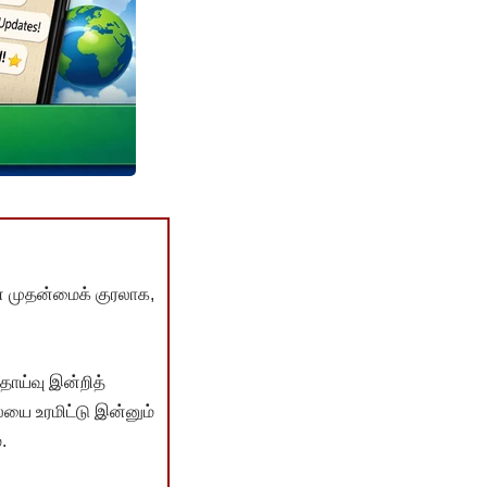
் முதன்மைக் குரலாக,
ொய்வு இன்றித்
யை உரமிட்டு இன்னும்
.