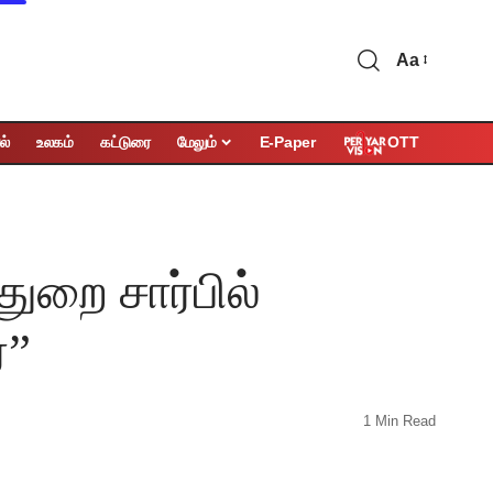
Aa
OTT
ல்
உலகம்
கட்டுரை
மேலும்
E-Paper
ுறை சார்பில்
்”
1 Min Read