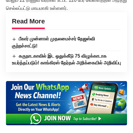
மேலும் 22 ராணுவ வீரர்கள் உட்பட 120 பேர் வெள்ளத்தில் அடித்து
செல்லப்பட்டு மாயமாகி உள்ளனர்.
Read More
பீகார் முன்னாள் முதலமைச்சர் தேஜஸ்வி
குற்றச்சாட்டு!
கருநாடகாவில் இட ஒதுக்கீடு 75 விழுக்காடாக
உயர்த்தப்படும்! காங்கிரஸ் தேர்தல் அறிக்கையில் அறிவிப்பு