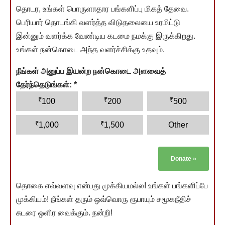
தொடர, உங்கள் பொருளாதார பங்களிப்பு மிகத் தேவை.
பெரியார் தொடங்கி வளர்த்த விடுதலையை உரமிட்டு
இன்னும் வளர்க்க வேண்டிய கடமை நமக்கு இருக்கிறது.
உங்கள் நன்கொடை அந்த வளர்ச்சிக்கு உதவும்.
நீங்கள் அனுப்ப இயன்ற நன்கொடை அளவைத்
தேர்ந்தெடுங்கள்:
*
₹
₹
₹
100
200
500
₹
₹
1,000
1,500
Other
Donate
»
தொகை எவ்வளவு என்பது முக்கியமல்ல! உங்கள் பங்களிப்பே
முக்கியம்! நீங்கள் தரும் ஒவ்வொரு ரூபாயும் சமூகநீதிச்
சுடரை ஒளிர வைக்கும். நன்றி!