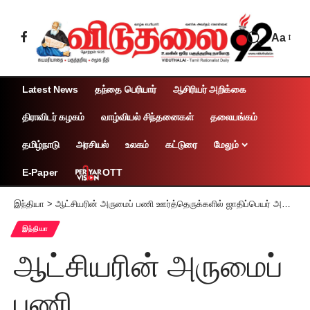
Aa
Latest News
தந்தை பெரியார்
ஆசிரியர் அறிக்கை
திராவிடர் கழகம்
வாழ்வியல் சிந்தனைகள்
தலையங்கம்
தமிழ்நாடு
அரசியல்
உலகம்
கட்டுரை
மேலும்
OTT
E-Paper
இந்தியா
>
ஆட்சியரின் அருமைப் பணி ஊர்த்தெருக்களில் ஜாதிப்பெயர் அகற்றம்!
இந்தியா
ஆட்சியரின் அருமைப்
பணி