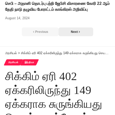
செபி – அதானி தொடர்பு பற்றி ஜேபிசி விசாரணை கோரி 22 ஆம்
தேதி நாடு தழுவிய போராட்டம் காங்கிரஸ் அறிவிப்பு
August 14, 2024
Previous
Next
அரசியல்
>
சிக்கிம் ஏரி 402 ஏக்கரிலிருந்து 149 ஏக்கராக சுருங்கியது செயற்கைக்கோள் படம்
அரசியல்
இந்தியா
சிக்கிம் ஏரி 402
ஏக்கரிலிருந்து 149
ஏக்கராக சுருங்கியது