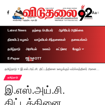
Aa
Latest News
தந்தை பெரியார்
ஆசிரியர் அறிக்கை
திராவிடர் கழகம்
வாழ்வியல் சிந்தனைகள்
தலையங்கம்
தமிழ்நாடு
அரசியல்
உலகம்
கட்டுரை
மேலும்
OTT
E-Paper
தமிழ்நாடு
>
இ.எஸ்.அய்.சி. திட்டத்தினை உழைக்கும் வர்க்கத்தினர் அனைவருக்கும் அமல்படுத்திடுவீர்! மாநிலங்களவை சிறப்பு கவன ஈர்ப்புத் தீர்மானத்தில் – மு.சண்முகம் எம்.பி. வலியுறுத்தல்!
தமிழ்நாடு
இ.எஸ்.அய்.சி.
திட்டத்தினை