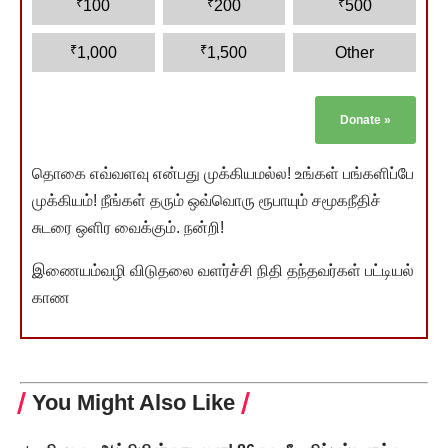
₹
₹
₹
100
200
500
₹
₹
1,000
1,500
Other
Donate
»
தொகை எவ்வளவு என்பது முக்கியமல்ல! உங்கள் பங்களிப்பே
முக்கியம்! நீங்கள் தரும் ஒவ்வொரு ரூபாயும் சமூகநீதிச்
சுடரை ஒளிர வைக்கும். நன்றி!
இணையம்வழி விடுதலை வளர்ச்சி நிதி தந்தவர்கள் பட்டியல்
காண
You Might Also Like