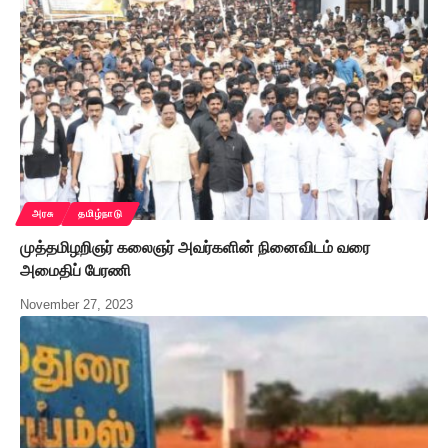
அரசு
தமிழ்நாடு
முத்தமிழறிஞர் கலைஞர் அவர்களின் நினைவிடம் வரை
அமைதிப் பேரணி
November 27, 2023