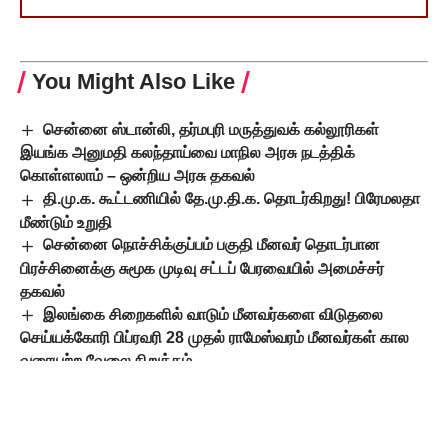
You Might Also Like
சென்னை ஸ்டான்லி, தர்மபுரி மருத்துவக் கல்லூரிகள்
இயங்க அனுமதி கலந்தாய்வை மாநில அரசு நடத்திக்
கொள்ளலாம் – ஒன்றிய அரசு தகவல்
தி.மு.க. கூட்டணியில் தே.மு.தி.க. தொடர்கிறது! பிரேமலதா
மீண்டும் உறுதி
சென்னை நொச்சிக்குப்பம் பகுதி மீனவர் தொடர்பான
பிரச்சினைக்கு சுமூக முடிவு சட்டப் பேரவையில் அமைச்சர்
தகவல்
இலங்கை சிறைகளில் வாடும் மீனவர்களை விடுதலை
செய்யக்கோரி பிப்ரவரி 28 முதல் ராமேஸ்வரம் மீனவர்கள் கால
வரையற்ற வேலை நிறுத்தம்
ரவுடிகளின் இருப்பிடத்துக்கு சென்று நன்னடத்தையை
காவல் துறையினர் ஆய்வு