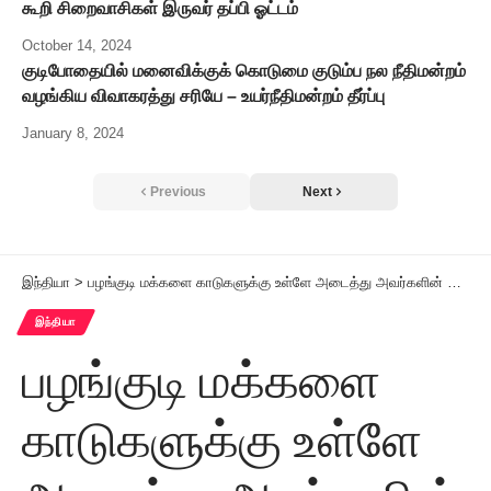
கூறி சிறைவாசிகள் இருவர் தப்பி ஓட்டம்
October 14, 2024
குடிபோதையில் மனைவிக்குக் கொடுமை குடும்ப நல நீதிமன்றம்
வழங்கிய விவாகரத்து சரியே – உயர்நீதிமன்றம் தீர்ப்பு
January 8, 2024
Previous
Next
இந்தியா
>
பழங்குடி மக்களை காடுகளுக்கு உள்ளே அடைத்து அவர்களின் கல்வி உள்ளிட்ட வளர்ச்சிகளை தடுப்பதா? பா.ஜ.க.மீது ராகுல்காந்தி குற்றச்சாட்டு
இந்தியா
பழங்குடி மக்களை
காடுகளுக்கு உள்ளே