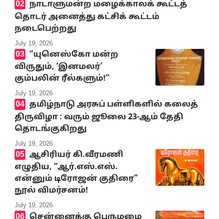
நாடாளுமன்ற மழைக்காலக் கூட்டத்
தொடர் அனைத்து கட்சிக் கூட்டம்
நடைபெற்றது
July 19, 2026
“யுனெஸ்கோ மன்ற
விருதும், ‘இனமலர்’
கும்பலின் ரீல்களும்!”
July 19, 2026
தமிழ்நாடு அரசுப் பள்ளிகளில் கலைத்
திருவிழா : வரும் ஜூலை 23-ஆம் தேதி
தொடங்குகிறது
July 19, 2026
ஆசிரியர் கி.வீரமணி
எழுதிய, “ஆர்.எஸ்.எஸ்.
என்னும் டிரோஜன் குதிரை”
நூல் விமர்சனம்!
July 19, 2026
சென்னைக்கு பெருமழை