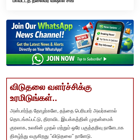
மாவட்டத் தலைவர் விஷால் சிங்
விடுதலை வளர்ச்சிக்கு
உரமிடுங்கள்..
அன்பார்ந்த தோழர்களே, தந்தை பெரியார் அவர்களால்
தொடங்கப்பட்டு, திராவிட இயக்கத்தின் முதன்மைக்
குரலாக, உலகின் முதல் மற்றும் ஒரே பகுத்தறிவு நாளேடாக
திகழ்ந்து வருகிறது "விடுதலை" நாளேடு.