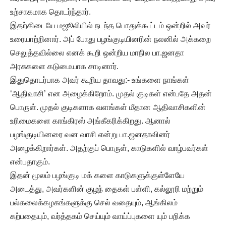
உற்சாகமாக தொடர்ந்தார்.
இதற்கிடையே மஜூலியில் நடந்த பொதுக்கூட்டம் ஒன்றில் அவர்
உரையாற்றினார். அப் போது பழங்குடியினரின் நலனில் அக்கறை
செலுத்தவில்லை எனக் கூறி ஒன்றிய மாநில பா.ஜனதா
அரசுகளை கடுமையாக சாடினார்.
இதுதொடர்பாக அவர் கூறிய தாவது:- உங்களை நாங்கள்
‘ஆதிவாசி’ என அழைக்கிறோம். முதல் குடிகள் என்பதே அதன்
பொருள். முதல் குடிகளாக வளங்கள் மீதான ஆதிவாசிகளின்
உரிமைகளை காங்கிரஸ் அங்கீகரிக்கிறது. ஆனால்
பழங்குடியினரை வன வாசி என்று பா.ஜனதாவினர்
அழைக்கிறார்கள். அதற்குப் பொருள், காடுகளில் வாழ்பவர்கள்
என்பதாகும்.
இதன் மூலம் பழங்குடி மக் களை காடுகளுக்குள்ளேயே
அடைத்து, அவர்களின் குழந் தைகள் பள்ளி, கல்லூரி மற்றும்
பல்கலைக்கழகங்களுக்கு செல் வதையும், ஆங்கிலம்
கற்பதையும், வர்த்தகம் செய்யும் வாய்ப்புகளை யும் பறிக்க