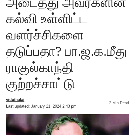
அடைத்து அவர்களின்
கல்வி உள்ளிட்ட
வளர்ச்சிகளை
தடுப்பதா? பா.ஜ.க.மீது
ராகுல்காந்தி
குற்றச்சாட்டு
viduthalai
2 Min Read
Last updated: January 21, 2024 2:43 pm