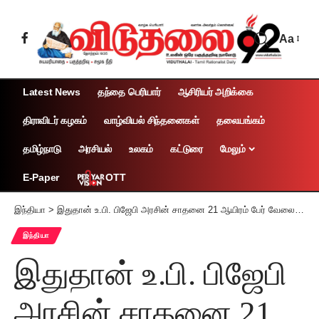
Aa
Latest News
தந்தை பெரியார்
ஆசிரியர் அறிக்கை
திராவிடர் கழகம்
வாழ்வியல் சிந்தனைகள்
தலையங்கம்
தமிழ்நாடு
அரசியல்
உலகம்
கட்டுரை
மேலும்
OTT
E-Paper
இந்தியா
>
இதுதான் உ.பி. பிஜேபி அரசின் சாதனை 21 ஆயிரம் பேர் வேலையிழக்கும் அபாயம்
இந்தியா
இதுதான் உ.பி. பிஜேபி
அரசின் சாதனை 21