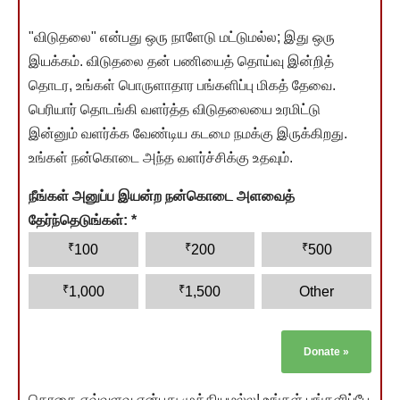
"விடுதலை" என்பது ஒரு நாளேடு மட்டுமல்ல; இது ஒரு
இயக்கம். விடுதலை தன் பணியைத் தொய்வு இன்றித்
தொடர, உங்கள் பொருளாதார பங்களிப்பு மிகத் தேவை.
பெரியார் தொடங்கி வளர்த்த விடுதலையை உரமிட்டு
இன்னும் வளர்க்க வேண்டிய கடமை நமக்கு இருக்கிறது.
உங்கள் நன்கொடை அந்த வளர்ச்சிக்கு உதவும்.
நீங்கள் அனுப்ப இயன்ற நன்கொடை அளவைத்
தேர்ந்தெடுங்கள்:
*
₹
₹
₹
100
200
500
₹
₹
1,000
1,500
Other
Donate
»
தொகை எவ்வளவு என்பது முக்கியமல்ல! உங்கள் பங்களிப்பே