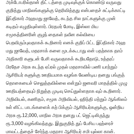
அக்டோபரில்தான் திட் டத்தை முடிவுக்குக் கொண்டு வருவது
குறித்து மாநிலங்களுக்கு தெரிவித்தது என்பதைச் சுட்டிக்காட்டி
இப்திகார் அஹமது ஜாவேத், கடந்த சில நாட்களுக்கு முன்
கடிதம் எழுதியுள்ளார். பிரதமர் மோடி, இஸ்லா மிய
சமூகத்தினரின் குழந் தைகள் நவீன கல்வியை
பெறவிரும்புவதாகக் கூறினார் எனக் குறிப் பிட்ட இப்திகார் அஹ
மது ஜாவேத், மதரசாக் களை மூடக்கூடாது என் பதற்காக தாம்
அதிகாரி களுடன் பேசி வருவதாகக் கூறியதோடு, உத்தரப்
பிரதேச அரசு கடந்த ஏப்ரல் முதல் மதரசாவில் பணி யாற்றும்
ஆசிரியர் களுக்கு ஊதியமாக வழங்க வேண்டிய தனது பங்குத்
தொகையைச் செலுத்தவில்லை என்றும் ஜனவரி மாதத்தில் முழு
ஊதியத்தையும் நிறுத்த முடிவு செய்துள்ளதாக வும் கூறினார்.
அறிவியல், கணிதம், சமூக அறிவியல், ஹிந்தி மற்றும் ஆங்கிலம்
உள் ளிட்ட பாடங்களைக் கற் பிக்கும் ஆசிரியர்களுக்கு, ஒன்றிய
அரசு ரூ.12,000, மாநில அரசு தனது பட் ஜெட்டிலிருந்து
ரூ.3,000 வழங்கிவந்தது. இதுகுறித் துப் பேசிய பஹ்ரைச்
மாவட்டத்தைச் சேர்ந்த மதரசா ஆசிரியர் சமி யுல்லா கான்.