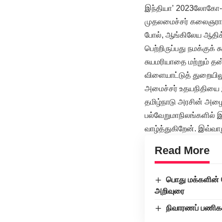
இந்தியா’ 2023லோகோ-வில
முதலமைச்சர் கலைஞரால்
போல், ஆங்கிலேய ஆதிக்க
பெற்றிருப்பது நமக்குக்
சுயமரியாதை மற்றும் தன
விளையாட்டுத் துறையிலு
அமைச்சர் உதயநிதியை இ
தமிழ்நாடு அரசின் அழைப
பல்வேறுமாநிலங்களில் இ
வாழ்த்துகிறேன். இவ்வாற
Read More
பொது மக்களின் 
அறிவுரை
நிவாரணப் பணிகள்