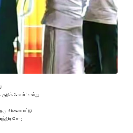
ை
குறிக் கோள்’ என்று
ேரு விளையாட்டு
ரேந்திர மோடி