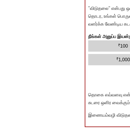
"விடுதலை" என்பது ஒ
தொடர, உங்கள் பொருளா
வளர்க்க வேண்டிய கடம
நீங்கள் அனுப்ப இய
₹
100
₹
1,000
தொகை எவ்வளவு என்பது 
சுடரை ஒளிர வைக்கும்.
இணையம்வழி விடுதலை 