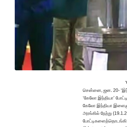
சென்னை, ஜன. 20- ‘இந்
‘கேலோ இந்தியா’ போட்டி
கேலோ இந்தியா இளைஞர்
அரங்கில் நேற்று (19.1.
போட்டிகளைத்தொடங்கி 