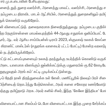
சர் மு.க.ஸ்டாலின் பேசியதாவது:
. அனைத் துத் துறை வளர்ச்சி, அனைத்து மாவட்ட வளர்ச்சி, அனைத்து 
்முடைய திராவிட மாடல் ஆட்சியில், அனைத்துத் துறைகளிலும் தமி
ுக் கொண்டு வருகிறோம்.
ின் விளையாட்டுத் தலைநகரமாக நிலைநிறுத்துவது நம்முடைய குறிக
ற்ற பிறகுசென்னை மாமல்லபுரத்தில் 44-ஆவது சதுரங்க ஒலிம்பியாட் போட்
ர், ஆட வர் ஆசிய சாம்பியன்ஸ் டிராபி 2023, ஸ்குவாஷ் உலகக் கோப்
 கிராண்ட் மாஸ்டர்ஸ் (சதுரங்க வாகையர் பட்டப் போட்டி) போன்ற வரலாற்று
ல் நடத்தியிருக்கிறோம்.
்டு கட்டமைப்புகளையும் உலகத் தரத்துக்கு உயர்த்திக் கொண்டு வருக
அடை யாளமாக விளங்கும் ஜல்லிக்கட்டுக்கு மதுரையில் ரூ.62 கோடியே 77
தழுவுதல் அரங் கம்’ கட்டி முடிக்கப்பட்டுள்ளது.
 தேதி நான் திறந்துவைக்க உள் ளேன். மணிப்பூரில் நிலவும் பிரச் 
 பயிற்சியைத் தொடர்ந்து மேற்கொள்ள, அவர் களை சகோதர உணர்வோடு தம
த்தது தமிழ்நாடு அரசு. அவர் களில் சிலர், இந்த ‘கேலோ இந்தியா’ போட
ிய விளையாட்டான சிலம்பம் டெமோ விளையாட்டாக இந்த முறை சேர்க்கப்ப