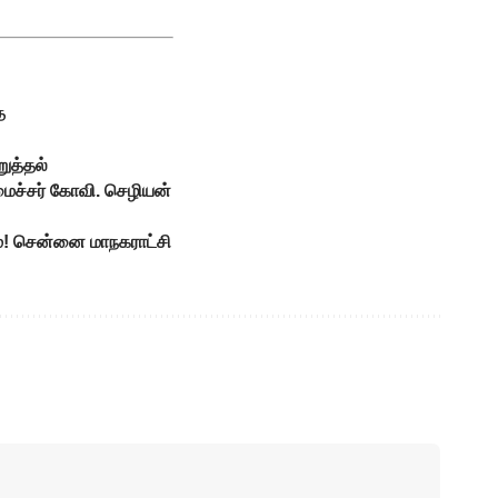
ை
ுத்தல்
மைச்சர் கோவி. செழியன்
ம்! சென்னை மாநகராட்சி