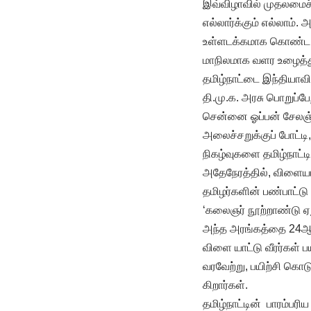
இவ்விழாவில் முதலமைச்
எல்லார்க்கும் எல்லாம்
உள்ளடக்கமாக கொண்ட நம
மாநிலமாக வளர உழைத்த
தமிழ்நாட்டை இந்தியாவ
தி.மு.க. அரசு பொறுப்பே
சென்னை ஓப்பன் சேலஞ்ச
அலைச்சறுக்குப் போட்டி,
நிகழ்வுகளை தமிழ்நாட்டி
அதேநேரத்தில், விளையாட
தமிழர்களின் பண்பாட்டு 
‘கலைஞர் நூற்றாண்டு ஏறு
அந்த அரங்கத்தை 24ஆ-ம்
விளை யாட்டு வீரர்கள்
வரவேற்று, பயிற்சி கொடு
கிறார்கள்.
தமிழ்நாட்டின் பாரம்பர