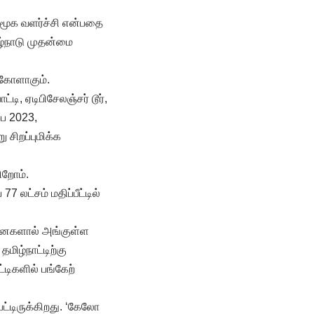
சமூக வளர்ச்சி என்பதை
ழ்நாடு முதன்மை
்கோளாகும்.
டி, ஏடிபிசேலஞ்சர் டூர்,
பை 2023,
 சிறப்புமிக்க
ிறோம்.
 லட்சம் மதிப்பீட்டில்
சினைகளால் அங்குள்ள
ிழ்நாட்டிற்கு
்டிகளில் பங்கேற்
ட்டிருக்கிறது. ‘கேலோ