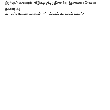
நீடிக்கும் கலவரம்: வீடுகளுக்கு தீவைப்பு -இணைய சேவை
துண்டிப்பு
கும்பமேளா கொண்டாட்டத்தால் ஆறுகள் நாசம்;
மூடநம்பிக்கையால் சுற்றுச்சூழல் கடும் பாதிப்பு உச்சநீதிமன்ற
மேனாள் நீதிபதி வேதனை
அயோத்தி ராமன் கோயில் திருட்டுப் பணத்தில் காதலிக்கு
‘அய் போனாம்!’
அனில் அம்பானியின் ரூ.3,034 கோடி மதிப்பிலான
சொத்துகள் முடக்கம்
இதுதான் பி.ஜே.பி. ஆட்சி! மத்தியப் பிரதேசத்தில்
கோடிக்கணக்கில் பகல் கொள்ளை அதிரவைக்கும் கல்வி ஊழல்
அம்பலம்!
Leave a Comment
Popular Posts