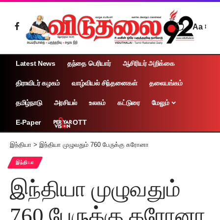
Aa
Latest News
தந்தை பெரியார்
ஆசிரியர் அறிக்கை
திராவிடர் கழகம்
வாழ்வியல் சிந்தனைகள்
தலையங்கம்
தமிழ்நாடு
அரசியல்
உலகம்
கட்டுரை
மேலும்
OTT
E-Paper
இந்தியா
>
இந்தியா முழுவதும் 760 பேருக்கு கரோனா
இந்தியா
இந்தியா முழுவதும்
760 பேருக்கு கரோனா