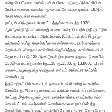
என்ற பெயரிலான காங்கிர ஸின் பிரச்சாரத்தை அக்கட்சியின்
தேசிய தலைவர் மல்லிகார்ஜுன கார்கே கடந்த டிசம்பர் 18ஆ-ம்
தேதி தொடங்கி வைத்தார்.
நாட்டின் விடுதலைப் போராட் டத்துக்காக கடந்த 1920-
ஆம்ஆண்டு ‘திலக் ஸ்வராஜ் ஃபண்ட்’என்ற பெயரில் நிதி திரட்டும்
திட்டத்தை காந்தியார் அறிவித்தார். இத்திட் டத் தில் இருந்து
உத்வேகம் பெற்று தேசத்திற்கான நன்கொடை பிரச் சாரத்தை
தொடங்கியுள்ளதாக காங்கிரஸ் தெரிவித்தது. காங்கிரஸ் கட்சி
தொடங்கப்பட்டு 138 ஆண்டுகள் நிறைவடைந்துள்ள நிலையில்
138இ-ன் மடங்குகளில் (ரூ.138, ரூ.1380, ரூ.13,800…..) நன்
கொடை வழங்குமாறு பொதுமக் களிடம் அக்கட்சி கேட்டுக்
கொண் டது.
இந்நிகழ்ச்சியில் காங்கிரஸ் தலைவர் மல்லிகார்ஜுன கார்கே
பேசும்போது, “தேசத்துக்காக மக் களிடம் காங்கிரஸ் நன்கொடை
கேட்பது இதுவே முதல்முறை. பணக்காரர்களை மட்டுமே நம்பி
செயல்பட்டால் அவர்களின் கொள்கைகளை நாம் பின்பற்ற
வேண்டும். காந்தியாரும் சுதந்திரப் போராட்டத்தின் போது பொது