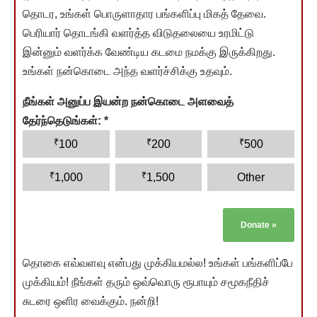
தொடர, உங்கள் பொருளாதார பங்களிப்பு மிகத் தேவை.
பெரியார் தொடங்கி வளர்த்த விடுதலையை உரமிட்டு
இன்னும் வளர்க்க வேண்டிய கடமை நமக்கு இருக்கிறது.
உங்கள் நன்கொடை அந்த வளர்ச்சிக்கு உதவும்.
நீங்கள் அனுப்ப இயன்ற நன்கொடை அளவைத்
தேர்ந்தெடுங்கள்:
*
₹
₹
₹
100
200
500
₹
₹
1,000
1,500
Other
Donate
»
தொகை எவ்வளவு என்பது முக்கியமல்ல! உங்கள் பங்களிப்பே
முக்கியம்! நீங்கள் தரும் ஒவ்வொரு ரூபாயும் சமூகநீதிச்
சுடரை ஒளிர வைக்கும். நன்றி!