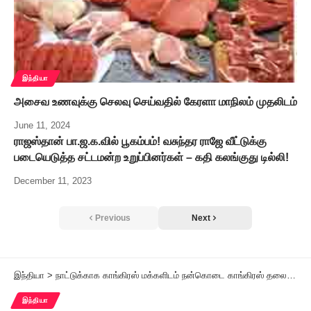
இந்தியா
அசைவ உணவுக்கு செலவு செய்வதில் கேரளா மாநிலம் முதலிடம்
June 11, 2024
ராஜஸ்தான் பா.ஜ.க.வில் பூகம்பம்! வசுந்தர ராஜே வீட்டுக்கு
படையெடுத்த சட்டமன்ற உறுப்பினர்கள் – கதி கலங்குது டில்லி!
December 11, 2023
Previous
Next
இந்தியா
>
நாட்டுக்காக காங்கிரஸ் மக்களிடம் நன்கொடை காங்கிரஸ் தலைவர் கார்கே பிரச்சாரம்
இந்தியா