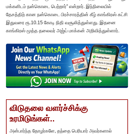
மக்களிடம் நன்கொடை பெற்றார்” என்றார். இந்நிலையில்
தேசத்திற் கான நன்கொடை பிரச்சாரத்தின் கீழ் காங்கிரஸ் கட்சி
இதுவரை ரூ.10.15 கோடி நிதி வசூலித்துள்ளது. இதனை
காங்கிரஸ் மூத்த தலைவர் அஜ்ய் மாக்கன் அறிவித்துள்ளார்.
விடுதலை வளர்ச்சிக்கு
உரமிடுங்கள்..
அன்பார்ந்த தோழர்களே, தந்தை பெரியார் அவர்களால்