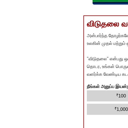
விடுதலை வளர
அன்பார்ந்த தோழர்களே
உலகின் முதல் மற்றும்
"விடுதலை" என்பது ஒ
தொடர, உங்கள் பொருளா
வளர்க்க வேண்டிய கடம
நீங்கள் அனுப்ப இய
₹
100
₹
1,000