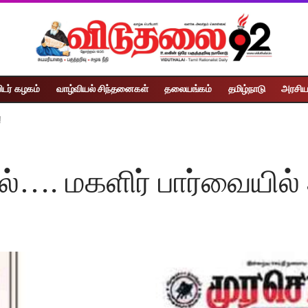
ிடர் கழகம்
வாழ்வியல் சிந்தனைகள்
தலையங்கம்
தமிழ்நாடு
அரசிய
!
்…. மகளிர் பார்வையில் 