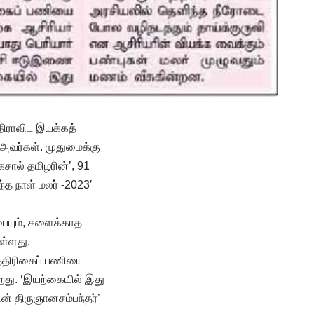
திராவிட இயக்கத்
 அவர்கள். முதுமைக்கு
ைசால் தமிழரின்’, 91
்த நாள் மலர் -2023′
ையும், சளைக்காத
ள்ளது.
பத்திரிகைப் பணியை
றது. ‘இயற்கையில் இது
தின் திருஞானசம்பந்தர்’