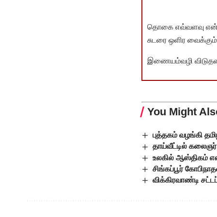
தொகை எவ்வளவு என்பது 
சுடரை ஒளிர வைக்கும்.
இணையம்வழி விடுதலை 
You Might Als
புத்தகம் வழங்கி த
தாய்வீட்டில் கலைஞர்
உலகில் ஆஸ்திகம் எ
சிங்கப்பூர் கோபிநா
விக்கிரவாண்டி சட