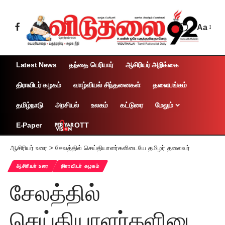
Aa
Latest News
தந்தை பெரியார்
ஆசிரியர் அறிக்கை
திராவிடர் கழகம்
வாழ்வியல் சிந்தனைகள்
தலையங்கம்
தமிழ்நாடு
அரசியல்
உலகம்
கட்டுரை
மேலும்
OTT
E-Paper
ஆசிரியர் உரை
>
சேலத்தில் செய்தியாளர்களிடையே தமிழர் தலைவர்
ஆசிரியர் உரை
திராவிடர் கழகம்
சேலத்தில்
செய்தியாளர்களிடை