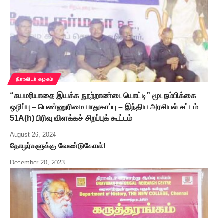
திராவிடர் கழகம்
“சுயமரியாதை இயக்க நூற்றாண்டையொட்டி” மூடநம்பிக்கை
ஒழிப்பு – பெண்ணுரிமை பாதுகாப்பு – இந்திய அரசியல் சட்டம்
51A(h) பிரிவு விளக்கச் சிறப்புக் கூட்டம்
August 26, 2024
தோழர்களுக்கு வேண்டுகோள்!
December 20, 2023