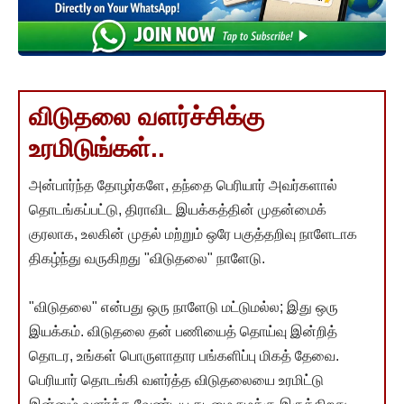
விடுதலை வளர்ச்சிக்கு
உரமிடுங்கள்..
அன்பார்ந்த தோழர்களே, தந்தை பெரியார் அவர்களால்
தொடங்கப்பட்டு, திராவிட இயக்கத்தின் முதன்மைக்
குரலாக, உலகின் முதல் மற்றும் ஒரே பகுத்தறிவு நாளேடாக
திகழ்ந்து வருகிறது "விடுதலை" நாளேடு.
"விடுதலை" என்பது ஒரு நாளேடு மட்டுமல்ல; இது ஒரு
இயக்கம். விடுதலை தன் பணியைத் தொய்வு இன்றித்
தொடர, உங்கள் பொருளாதார பங்களிப்பு மிகத் தேவை.
பெரியார் தொடங்கி வளர்த்த விடுதலையை உரமிட்டு