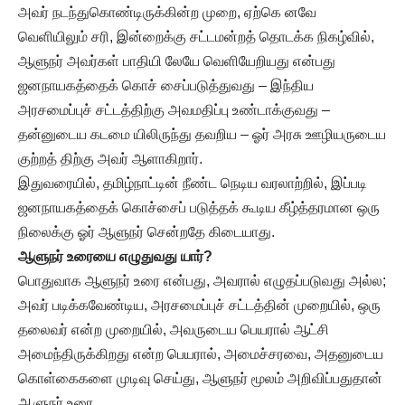
அவர் நடந்துகொண்டிருக்கின்ற முறை, ஏற்கெ னவே
வெளியிலும் சரி, இன்றைக்கு சட்டமன்றத் தொடக்க நிகழ்வில்,
ஆளுநர் அவர்கள் பாதியி லேயே வெளியேறியது என்பது
ஜனநாயகத்தைக் கொச் சைப்படுத்துவது – இந்திய
அரசமைப்புச் சட்டத்திற்கு அவமதிப்பு உண்டாக்குவது –
தன்னுடைய கடமை யிலிருந்து தவறிய – ஓர் அரசு ஊழியருடைய
குற்றத் திற்கு அவர் ஆளாகிறார்.
இதுவரையில், தமிழ்நாட்டின் நீண்ட நெடிய வரலாற்றில், இப்படி
ஜனநாயகத்தைக் கொச்சைப் படுத்தக் கூடிய கீழ்த்தரமான ஒரு
நிலைக்கு ஓர் ஆளுநர் சென்றதே கிடையாது.
ஆளுநர் உரையை எழுதுவது யார்?
பொதுவாக ஆளுநர் உரை என்பது, அவரால் எழுதப்படுவது அல்ல;
அவர் படிக்கவேண்டிய, அரசமைப்புச் சட்டத்தின் முறையில், ஒரு
தலைவர் என்ற முறையில், அவருடைய பெயரால் ஆட்சி
அமைந்திருக்கிறது என்ற பெயரால், அமைச்சரவை, அதனுடைய
கொள்கைகளை முடிவு செய்து, ஆளுநர் மூலம் அறிவிப்பதுதான்
ஆளுநர் உரை.