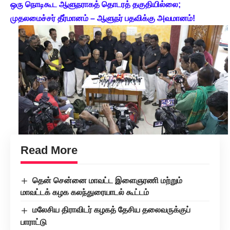
ஒரு நொடிகூட ஆளுநராகத் தொடரத் தகுதியில்லை;
முதலமைச்சர் தீர்மானம் – ஆளுநர் பதவிக்கு அவமானம்!
Read More
தென் சென்னை மாவட்ட இளைஞரணி மற்றும்
மாவட்டக் கழக கலந்துரையாடல் கூட்டம்
மலேசிய திராவிடர் கழகத் தேசிய தலைவருக்குப்
பாராட்டு