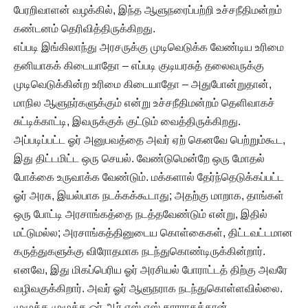
பேரறிவாளன் வழக்கில், இந்த ஆளுநரைப்பற்றி உச்சநீதிமன்றம்
கண்டனம் தெரிவித்திருக்கிறது.
எப்படி இங்கிலாந்து அரசருக்கு முடிவெடுக்க வேண்டிய உரிமை
தனியாகக் கிடையாதோ – எப்படி குடியரசுத் தலைவருக்கு
முடிவெடுக்கின்ற உரிமை கிடையாதோ – அதுபோன்றுதான்,
மாநில ஆளுநர்களுக்கும் என்று உச்சநீதிமன்றம் தெளிவாகச்
சுட்டிக்காட்டி, இவருக்குக் குட்டும் வைத்திருக்கிறது.
அப்படிப்பட்ட ஓர் அனுபவத்தை அவர் ஏற் கெனவே பெற்றும்கூட,
இது திட்டமிட்ட ஒரு செயல். வேண்டுமென்றே ஒரு மோதல்
போக்கை உருவாக்க வேண்டும். மக்களால் தேர்ந்தெடுக்கப்பட்ட
ஓர் அரசு, இயல்பாக நடக்கக்கூடாது; அதற்கு மாறாக, தாங்கள்
ஒரு போட்டி அரசாங்கத்தை நடத்தவேண்டும் என்று, இதில்
மட்டுமல்ல; அரசாங்கத்தினுடைய கொள்கைகள், திட்டவட்டமான
கருத்துகளுக்கு விரோதமாக நடந்துகொண்டிருக்கின்றார்.
எனவே, இது மிகப்பெரிய ஓர் அரசியல் போராட்டத் திற்கு அவரே
வழிவகுக்கிறார். அவர் ஓர் ஆளுநராக நடந்துகொள்ளவில்லை.
முழுக்க முழுக்க ஓர் ஆர்.எஸ்.எஸ்.காரராகத்தான்