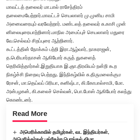
மாவட்டத் தலைவர் மா.பால் ராசேந்திரம்
தலைமையேற்றார்.மாவட்டச் செயலாளர் மு.முனிய சாமி
அனைவரையும் வரவேற்றார். மண்டலத் தலைவர் சு.காசி முன்
னிலையுரையாற்றினார்.மாநில அமைப்புச் செயலாளர் மதுரை
வே.செல்வம் சிறப்புரை ஆற்றினார்.
கூட்டத்தின் நோக்கம் பற்றி இரா.ஆழ்வார், நாகராஜன்,
த.பெரியார்தாசன் ஆகியோர் கருத் துகளைத்
தெரிவித்தார்கள்.இறுதியாக இ.ஞா.திரவியம் நன்றி கூற
நிகழ்ச்சி நிறைவு பெற்றது. இந்நிகழ்வில் சு.திருமலைக்கும
ரேசன், மா.தெய்வப் பிரியா, கனிஷ்டா, கி.கோபால்சாமி, மோ.
அன்பழகன், கி.கலைச் செல்வன், பொ.போஸ் ஆகியோர் கலந்து
கொண்டனர்.
Read More
அமெரிக்காவில் தமிழர்கள், வட இந்தியர்கள்,
அமெரிக்கர்கள் பங்கேற்ற பொங்கல் விழா