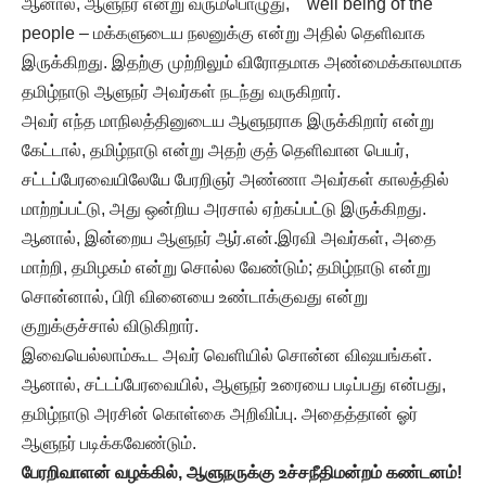
ஆனால், ஆளுநர் என்று வரும்பொழுது, well being of the
people – மக்களுடைய நலனுக்கு என்று அதில் தெளிவாக
இருக்கிறது. இதற்கு முற்றிலும் விரோதமாக அண்மைக்காலமாக
தமிழ்நாடு ஆளுநர் அவர்கள் நடந்து வருகிறார்.
அவர் எந்த மாநிலத்தினுடைய ஆளுநராக இருக்கிறார் என்று
கேட்டால், தமிழ்நாடு என்று அதற் குத் தெளிவான பெயர்,
சட்டப்பேரவையிலேயே பேரறிஞர் அண்ணா அவர்கள் காலத்தில்
மாற்றப்பட்டு, அது ஒன்றிய அரசால் ஏற்கப்பட்டு இருக்கிறது.
ஆனால், இன்றைய ஆளுநர் ஆர்.என்.இரவி அவர்கள், அதை
மாற்றி, தமிழகம் என்று சொல்ல வேண்டும்; தமிழ்நாடு என்று
சொன்னால், பிரி வினையை உண்டாக்குவது என்று
குறுக்குச்சால் விடுகிறார்.
இவையெல்லாம்கூட அவர் வெளியில் சொன்ன விஷயங்கள்.
ஆனால், சட்டப்பேரவையில், ஆளுநர் உரையை படிப்பது என்பது,
தமிழ்நாடு அரசின் கொள்கை அறிவிப்பு. அதைத்தான் ஓர்
ஆளுநர் படிக்கவேண்டும்.
பேரறிவாளன் வழக்கில், ஆளுநருக்கு உச்சநீதிமன்றம் கண்டனம்!