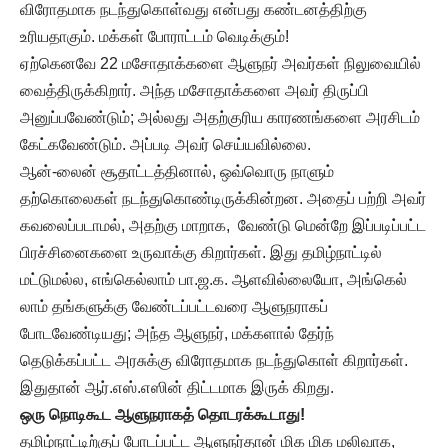
விரோதமாக நடந்துகொள்வது என்பது கண்டனத்திற்கு
உரியதாகும். மக்கள் போராட்டம் வெடிக்கும்!
ஏற்கெனவே 22 மசோதாக்களை ஆளுநர் அவர்கள் நிலுவையில்
வைத்திருக்கிறார். அந்த மசோதாக்களை அவர் திருப்பி
அனுப்பவேண்டும்; அல்லது அதற்குரிய காரணங்களை அரசிடம்
கேட்கவேண்டும். அப்படி அவர் செய்யவில்லை.
ஆன்-லைன் சூதாட்டத்தினால், ஒவ்வொரு நாளும்
தற்கொலைகள் நடந்துகொண்டிருக்கின்றன. அதைப் பற்றி அவர்
கவலைப்படாமல், அதற்கு மாறாக, வேண்டு மென்றே இப்படிப்பட்ட
பிரச்சினைகளை உருவாக்கு கிறார்கள். இது தமிழ்நாட்டில்
மட்டுமல்ல, எங்கெல்லாம் பா.ஜ.க. ஆளவில்லையோ, அங்கெல்
லாம் தங்களுக்கு வேண்டப்பட்டவரை ஆளுநராகப்
போடவேண்டியது; அந்த ஆளுநர், மக்களால் தேர்ந்
தெடுக்கப்பட்ட அரசுக்கு விரோதமாக நடந்துகொள் கிறார்கள்.
இதுதான் ஆர்.எஸ்.எஸின் திட்டமாக இருக் கிறது.
ஒரு நொடிகூட ஆளுநராகத் தொடரக்கூடாது!
தமிழ்நாட்டிற்குப் போடப்பட்ட ஆளுநர்தான் மிக மிக மலிவாக,