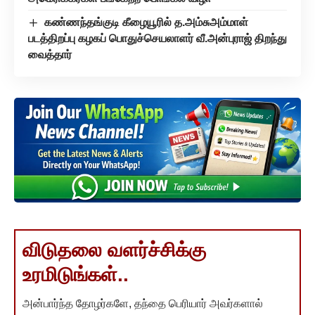
கண்ணந்தங்குடி கீழையூரில் த.அம்சுஅம்மாள்
படத்திறப்பு கழகப் பொதுச்செயலாளர் வீ.அன்புராஜ் திறந்து
வைத்தார்
விடுதலை வளர்ச்சிக்கு
உரமிடுங்கள்..
அன்பார்ந்த தோழர்களே, தந்தை பெரியார் அவர்களால்