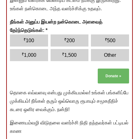
இன்னும் வளர்க்க வேண்டிய கடமை நமக்கு இருக்கிறது.
உங்கள் நன்கொடை அந்த வளர்ச்சிக்கு உதவும்.
நீங்கள் அனுப்ப இயன்ற நன்கொடை அளவைத்
தேர்ந்தெடுங்கள்:
*
₹
₹
₹
100
200
500
₹
₹
1,000
1,500
Other
Donate
»
தொகை எவ்வளவு என்பது முக்கியமல்ல! உங்கள் பங்களிப்பே
முக்கியம்! நீங்கள் தரும் ஒவ்வொரு ரூபாயும் சமூகநீதிச்
சுடரை ஒளிர வைக்கும். நன்றி!
இணையம்வழி விடுதலை வளர்ச்சி நிதி தந்தவர்கள் பட்டியல்
காண