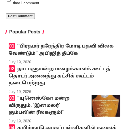
time I comment.
Popular Posts
‘‘பிரதமர் நரேந்திர மோடி பதவி விலக
வேண்டும்” அபிஜித் தீப்கே
July 19, 2026
நாடாளுமன்ற மழைக்காலக் கூட்டத்
தொடர் அனைத்து கட்சிக் கூட்டம்
நடைபெற்றது
July 19, 2026
“யுனெஸ்கோ மன்ற
விருதும், ‘இனமலர்’
கும்பலின் ரீல்களும்!”
July 19, 2026
தமிழ்நாடு அரசுப் பள்ளிகளில் கலைத்