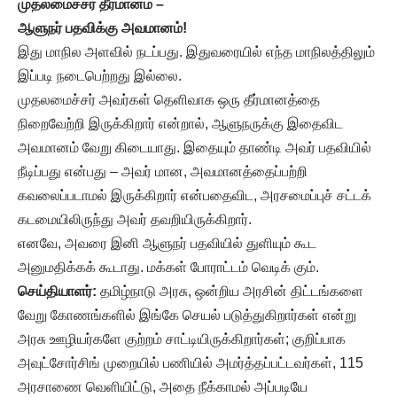
முதலமைச்சர் தீர்மானம் –
ஆளுநர் பதவிக்கு அவமானம்!
இது மாநில அளவில் நடப்பது. இதுவரையில் எந்த மாநிலத்திலும்
இப்படி நடைபெற்றது இல்லை.
முதலமைச்சர் அவர்கள் தெளிவாக ஒரு தீர்மானத்தை
நிறைவேற்றி இருக்கிறார் என்றால், ஆளுநருக்கு இதைவிட
அவமானம் வேறு கிடையாது. இதையும் தாண்டி அவர் பதவியில்
நீடிப்பது என்பது – அவர் மான, அவமானத்தைப்பற்றி
கவலைப்படாமல் இருக்கிறார் என்பதைவிட, அரசமைப்புச் சட்டக்
கடமையிலிருந்து அவர் தவறியிருக்கிறார்.
எனவே, அவரை இனி ஆளுநர் பதவியில் துளியும் கூட
அனுமதிக்கக் கூடாது. மக்கள் போராட்டம் வெடிக் கும்.
செய்தியாளர்:
தமிழ்நாடு அரசு, ஒன்றிய அரசின் திட்டங்களை
வேறு கோணங்களில் இங்கே செயல் படுத்துகிறார்கள் என்று
அரசு ஊழியர்களே குற்றம் சாட்டியிருக்கிறார்கள்; குறிப்பாக
அவுட்சோர்சிங் முறையில் பணியில் அமர்த்தப்பட்டவர்கள், 115
அரசாணை வெளியிட்டு, அதை நீக்காமல் அப்படியே