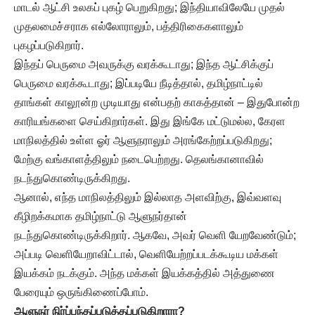
மாடல் ஆட்சி உலகப் புகழ் பெறுகிறது; இந்தியாவிலேயே முதல்
முதலமைச்சராக எல்லோராலும், பத்திரிகைகளாலும்
புகழப்படுகிறார்.
இந்தப் பெருமை அவருக்கு வரக்கூடாது; இந்த ஆட்சிக்குப்
பெருமை வரக்கூடாது; இப்படியே நீடித்தால், தமிழ்நாட்டில்
தாங்கள் காலூன்ற முடியாது என்பதற் காகத்தான் – இதுபோன்ற
காரியங்களை செய்கிறார்கள். இது இங்கே மட்டுமல்ல, கேரள
மாநிலத்தில் உள்ள ஓர் ஆளுநராலும் அரங்கேற்றப்படுகிறது;
மேற்கு வங்காளத்திலும் நடைபெற்றது. தெலங்கானாவில்
நடந்துகொண்டிருக்கிறது.
ஆனால், எந்த மாநிலத்திலும் இல்லாத அளவிற்கு, இவ்வளவு
கீழிறக்கமாக தமிழ்நாட்டு ஆளுநர்தான்
நடந்துகொண்டிருக்கிறார். ஆகவே, அவர் வெளி யேறவேண்டும்;
அப்படி வெளியேறாவிட்டால், வெளியேற்றப்படக்கூடிய மக்கள்
இயக்கம் நடக்கும். அந்த மக்கள் இயக்கத்தில் அத்துணை
பேரையும் ஒருங்கிணைப்போம்.
ஆளுநர் நிர்ப்பந்தப்படுத்தப்படுகிறாரா?