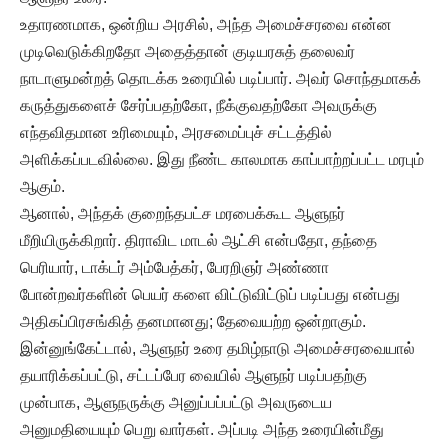
உதாரணமாக, ஒன்றிய அரசில், அந்த அமைச்சரவை என்ன
முடிவெடுக்கிறதோ அதைத்தான் குடியரசுத் தலைவர்
நாடாளுமன்றத் தொடக்க உரையில் படிப்பார். அவர் சொந்தமாகக்
கருத்துகளைச் சேர்ப்பதற்கோ, நீக்குவதற்கோ அவருக்கு
எந்தவிதமான உரிமையும், அரசமைப்புச் சட்டத்தில்
அளிக்கப்படவில்லை. இது நீண்ட காலமாக காப்பாற்றப்பட்ட மரபும்
ஆகும்.
ஆனால், அந்தக் குறைந்தபட்ச மரபைக்கூட ஆளுநர்
மீறியிருக்கிறார். திராவிட மாடல் ஆட்சி என்பதோ, தந்தை
பெரியார், டாக்டர் அம்பேத்கர், பேரறிஞர் அண்ணா
போன்றவர்களின் பெயர் களை விட்டுவிட்டுப் படிப்பது என்பது
அதிகப்பிரசங்கித் தனமானது; தேவையற்ற ஒன்றாகும்.
இன்னுங்கேட்டால், ஆளுநர் உரை தமிழ்நாடு அமைச்சரவையால்
தயாரிக்கப்பட்டு, சட்டப்பேர வையில் ஆளுநர் படிப்பதற்கு
முன்பாக, ஆளுநருக்கு அனுப்பப்பட்டு அவருடைய
அனுமதியையும் பெறு வார்கள். அப்படி அந்த உரையின்மீது