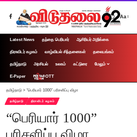
Aa
Latest News
தந்தை பெரியார்
ஆசிரியர் அறிக்கை
திராவிடர் கழகம்
வாழ்வியல் சிந்தனைகள்
தலையங்கம்
தமிழ்நாடு
அரசியல்
உலகம்
கட்டுரை
மேலும்
OTT
E-Paper
தமிழ்நாடு
>
“பெரியார் 1000” பரிசளிப்பு விழா
தமிழ்நாடு
திராவிடர் கழகம்
“பெரியார் 1000”
பரிசளிப்பு விழா