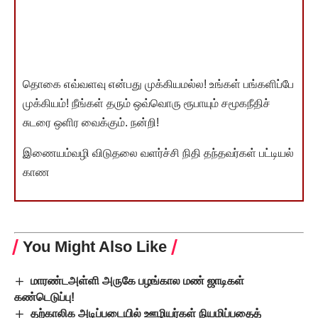
தொகை எவ்வளவு என்பது முக்கியமல்ல! உங்கள் பங்களிப்பே
முக்கியம்! நீங்கள் தரும் ஒவ்வொரு ரூபாயும் சமூகநீதிச்
சுடரை ஒளிர வைக்கும். நன்றி!
இணையம்வழி விடுதலை வளர்ச்சி நிதி தந்தவர்கள் பட்டியல்
காண
You Might Also Like
மாரண்டஅள்ளி அருகே பழங்கால மண் ஜாடிகள்
கண்டெடுப்பு!
தற்காலிக அடிப்படையில் ஊழியர்கள் நியமிப்பதைத்