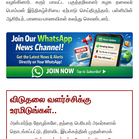
வழங்கினார். கரூர் மாவட்ட பகுத்தறிவாளர் கழக தலைவர்
பொம்மன் இந்நிகழ்ச்சியை ஏற்பாடு செய்திருந்தார். பள்ளியின்
ஆசிரியர், மாணவ-மாணவிகள் கலந்து கொண்டனர்.
விடுதலை வளர்ச்சிக்கு
உரமிடுங்கள்..
அன்பார்ந்த தோழர்களே, தந்தை பெரியார் அவர்களால்
தொடங்கப்பட்டு, திராவிட இயக்கத்தின் முதன்மைக்