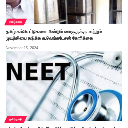
தமிழ்நாடு
தமிழ் கல்வெட்டுகளை மீண்டும் மைசூருக்கு மாற்றும்
முயற்சியை தடுக்க சு.வெங்கடேசன் கோரிக்கை
November 15, 2024
தமிழ்நாடு