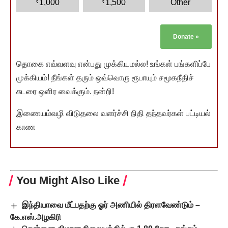
₹
₹
1,000
1,500
Other
Donate
»
தொகை எவ்வளவு என்பது முக்கியமல்ல! உங்கள் பங்களிப்பே
முக்கியம்! நீங்கள் தரும் ஒவ்வொரு ரூபாயும் சமூகநீதிச்
சுடரை ஒளிர வைக்கும். நன்றி!
இணையம்வழி விடுதலை வளர்ச்சி நிதி தந்தவர்கள் பட்டியல்
காண
You Might Also Like
இந்தியாவை மீட்பதற்கு ஓர் அணியில் திரளவேண்டும் –
கே.எஸ்.அழகிரி