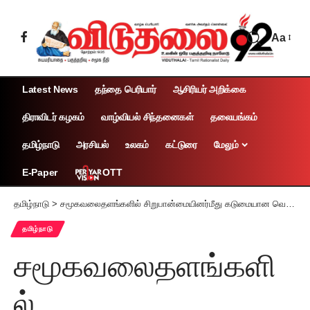
Aa
Latest News
தந்தை பெரியார்
ஆசிரியர் அறிக்கை
திராவிடர் கழகம்
வாழ்வியல் சிந்தனைகள்
தலையங்கம்
தமிழ்நாடு
அரசியல்
உலகம்
கட்டுரை
மேலும்
OTT
E-Paper
தமிழ்நாடு
>
சமூகவலைதளங்களில் சிறுபான்மையினர்மீது கடுமையான வெறுப்புப் பரப்புரை செய்தவர் சென்னை உயர்நீதிமன்ற நீதிபதியாக நியமனமா? தலைவர்கள், உயர்நீதிமன்ற வழக்குரைஞர்கள் எதிர்ப்பு
தமிழ்நாடு
சமூகவலைதளங்களி
ல்