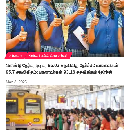
தமிழ்நாடு
பெரியார் கல்வி நிறுவனங்கள்
பிளஸ் டூ தேர்வு முடிவு: 95.03 சதவிகித தேர்ச்சி: மாணவிகள்
95.7 சதவிகிதம்; மாணவர்கள் 93.16 சதவிகிதம் தேர்ச்சி
May 8, 2025