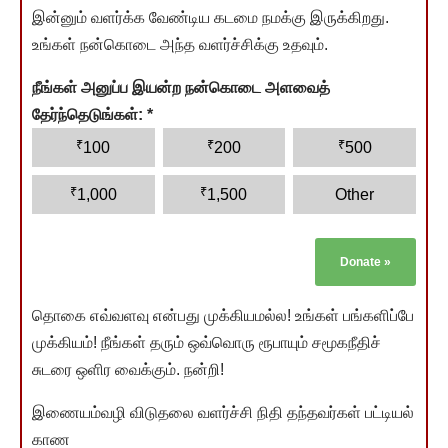
இன்னும் வளர்க்க வேண்டிய கடமை நமக்கு இருக்கிறது.
உங்கள் நன்கொடை அந்த வளர்ச்சிக்கு உதவும்.
நீங்கள் அனுப்ப இயன்ற நன்கொடை அளவைத்
தேர்ந்தெடுங்கள்:
*
₹
₹
₹
100
200
500
₹
₹
1,000
1,500
Other
Donate
»
தொகை எவ்வளவு என்பது முக்கியமல்ல! உங்கள் பங்களிப்பே
முக்கியம்! நீங்கள் தரும் ஒவ்வொரு ரூபாயும் சமூகநீதிச்
சுடரை ஒளிர வைக்கும். நன்றி!
இணையம்வழி விடுதலை வளர்ச்சி நிதி தந்தவர்கள் பட்டியல்
காண