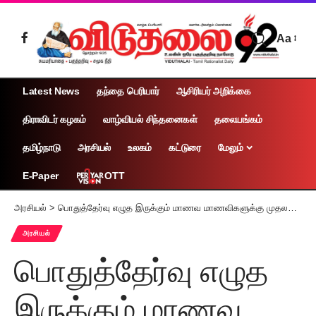
Aa
Latest News
தந்தை பெரியார்
ஆசிரியர் அறிக்கை
திராவிடர் கழகம்
வாழ்வியல் சிந்தனைகள்
தலையங்கம்
தமிழ்நாடு
அரசியல்
உலகம்
கட்டுரை
மேலும்
OTT
E-Paper
அரசியல்
>
பொதுத்தேர்வு எழுத இருக்கும் மாணவ மாணவிகளுக்கு முதலமைச்சர் மு.க ஸ்டாலின் அறிவுரை
அரசியல்
பொதுத்தேர்வு எழுத
இருக்கும் மாணவ