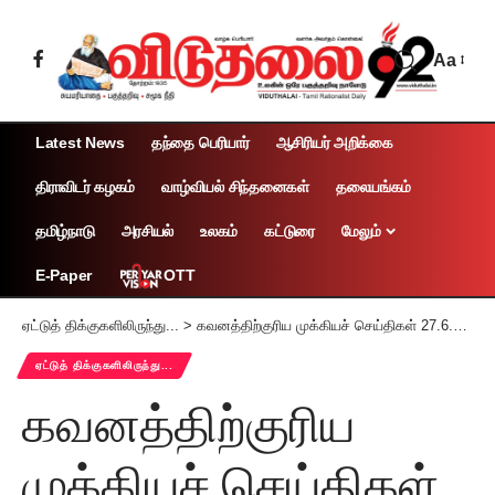
Aa
Latest News
தந்தை பெரியார்
ஆசிரியர் அறிக்கை
திராவிடர் கழகம்
வாழ்வியல் சிந்தனைகள்
தலையங்கம்
தமிழ்நாடு
அரசியல்
உலகம்
கட்டுரை
மேலும்
OTT
E-Paper
ஏட்டுத் திக்குகளிலிருந்து...
>
கவனத்திற்குரிய முக்கியச் செய்திகள் 27.6.2026
ஏட்டுத் திக்குகளிலிருந்து...
கவனத்திற்குரிய
முக்கியச் செய்திகள்