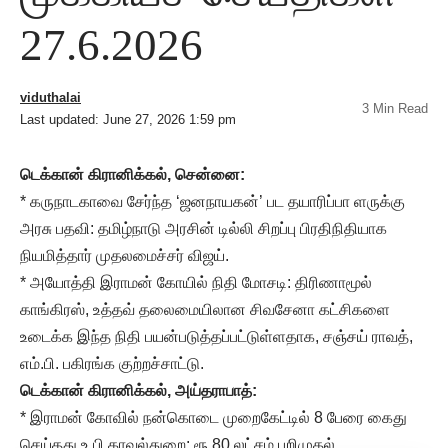
27.6.2026
viduthalai
3 Min Read
Last updated: June 27, 2026 1:59 pm
டெக்கான் கிரானிக்கல்
, சென்னை:
* கருநாடகாவை சேர்ந்த ‘ஜனநாயகன்’ பட தயாரிப்பா ளருக்கு
அரசு பதவி: தமிழ்நாடு அரசின் டில்லி சிறப்பு பிரதிநிதியாக
நியமித்தார் முதலமைச்சர் விஜய்.
* அயோத்தி இராமன் கோயில் நிதி மோசடி: திரிணாமூல்
காங்கிரஸ், உத்தவ் தலைமையிலான சிவசேனா கட்சிகளை
உடைக்க இந்த நிதி பயன்படுத்தப்பட்டுள்ளதாக, சஞ்சய் ராவத்,
எம்.பி. பகிரங்க குற்றச்சாட்டு.
டெக்கான் கிரானிக்கல்
, அய்தராபாத்:
* இராமன் கோவில் நன்கொடை முறைகேட்டில் 8 பேரை கைது
செய்தது உ.பி காவல்துறை: ரூ.80 லட்சம் பறிமுதல்.