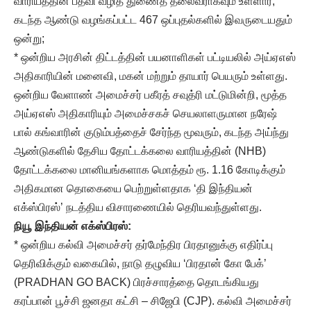
வாரியத்தின் பதவி வழித் துணைத் தலைவராகவும் உள்ளார்;
கடந்த ஆண்டு வழங்கப்பட்ட 467 ஒப்புதல்களில் இவருடையதும்
ஒன்று;
* ஒன்றிய அரசின் திட்டத்தின் பயனாளிகள் பட்டியலில் அய்ஏஎஸ்
அதிகாரியின் மனைவி, மகன் மற்றும் தாயார் பெயரும் உள்ளது.
ஒன்றிய வேளாண் அமைச்சர் பகீரத் சவுத்ரி மட்டுமின்றி, மூத்த
அய்ஏஎஸ் அதிகாரியும் அமைச்சகச் செயலாளருமான நரேஷ்
பால் கங்வாரின் குடும்பத்தைச் சேர்ந்த மூவரும், கடந்த அய்ந்து
ஆண்டுகளில் தேசிய தோட்டக்கலை வாரியத்தின் (NHB)
தோட்டக்கலை மானியங்களாக மொத்தம் ரூ. 1.16 கோடிக்கும்
அதிகமான தொகையை பெற்றுள்ளதாக ‘தி இந்தியன்
எக்ஸ்பிரஸ்’ நடத்திய விசாரணையில் தெரியவந்துள்ளது.
நியூ இந்தியன் எக்ஸ்பிரஸ்
:
* ஒன்றிய கல்வி அமைச்சர் தர்மேந்திர பிரதானுக்கு எதிர்ப்பு
தெரிவிக்கும் வகையில், நாடு தழுவிய ‘பிரதான் கோ பேக்’
(PRADHAN GO BACK) பிரச்சாரத்தை தொடங்கியது
கரப்பான் பூச்சி ஜனதா கட்சி – சிஜேபி (CJP). கல்வி அமைச்சர்