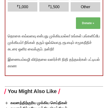
₹
₹
1,000
1,500
Other
Donate
»
தொகை எவ்வளவு என்பது முக்கியமல்ல! உங்கள் பங்களிப்பே
முக்கியம்! நீங்கள் தரும் ஒவ்வொரு ரூபாயும் சமூகநீதிச்
சுடரை ஒளிர வைக்கும். நன்றி!
இணையம்வழி விடுதலை வளர்ச்சி நிதி தந்தவர்கள் பட்டியல்
காண
You Might Also Like
கவனத்திற்குரிய முக்கிய செய்திகள்