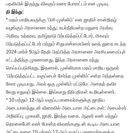
பதவியில் இருந்து விலகும் வரை போராட்டம் என முடிவு.
தி இந்து
:
* மதம் மாறியவருக்கு ‘பிசி-முஸ்லிம்’ என ஜாதிச் சான்றிதழ்
வழங்கும் அரசாணை ரத்து; உயர்நீதிமன்ற மதுரை அமர்வு
அதிரடி உத்தரவு. தமிழ்நாடு பிற்படுத்தப்பட்டோர், மிகவும்
பிற்படுத்தப்பட்டோர் மற்றும் சிறுபான்மையினர் நலத் துறை கடந்த
2024 மார்ச் 9ஆம் தேதி பிறப்பித்த அரசாணை அரசியலமைப்புச்
சட்டத்திற்கு முரணானது. இந்த அரசாணை ரத்து
செய்யப்படுகிறது. இதனால், முஸ்லிமாக மதம் மாறிய ஒருவர்
‘பிற்படுத்தப்பட்ட வகுப்பைச் சேர்ந்த முஸ்லிம்’ என்ற அந்தஸ்தை
கோர முடியாது. அவர் ஒரு முஸ்லிம் மட்டுமே. அதைத் தவிர
வேறு எதுவும் இல்லை. இவ்வாறு நீதிபதிகள் கூறியுள்ளனர்.
* 10 மற்றும் 12-ஆம் வகுப்பு மாணவர்களுக்கு ஜாதிய
அடையாளத்துடன் விரைவில் அடையாள அட்டைகள்: அமைச்சர்
அறிவிப்பு. முகவரி, ஜாதி, இரத்த வகை, ஆதார் எண் மற்றும்
தொலைபேசி எண் போன்ற விவரங்களுடன் கூடிய அடையாள
அட்டைகளை 10 மற்றும் 12-ஆம் வகுப்பு மாணவர்களுக்கு