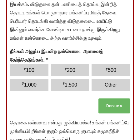
இயக்கம். விடுதலை தன் பணியைத் தொய்வு இன்றித்
தொடர, உங்கள் பொருளாதார பங்களிப்பு மிகத் தேவை.
பெரியார் தொடங்கி வளர்த்த விடுதலையை உரமிட்டு
இன்னும் வளர்க்க வேண்டிய கடமை நமக்கு இருக்கிறது.
உங்கள் நன்கொடை அந்த வளர்ச்சிக்கு உதவும்.
நீங்கள் அனுப்ப இயன்ற நன்கொடை அளவைத்
தேர்ந்தெடுங்கள்:
*
₹
₹
₹
100
200
500
₹
₹
1,000
1,500
Other
Donate
»
தொகை எவ்வளவு என்பது முக்கியமல்ல! உங்கள் பங்களிப்பே
முக்கியம்! நீங்கள் தரும் ஒவ்வொரு ரூபாயும் சமூகநீதிச்
சுடரை ஒளிர வைக்கும். நன்றி!