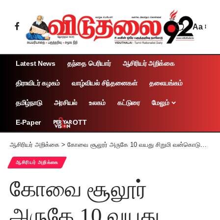
Aa
Latest News
தந்தை பெரியார்
ஆசிரியர் அறிக்கை
திராவிடர் கழகம்
வாழ்வியல் சிந்தனைகள்
தலையங்கம்
தமிழ்நாடு
அரசியல்
உலகம்
கட்டுரை
மேலும்
OTT
E-Paper
ஆசிரியர் அறிக்கை
>
கோவை சூலூர் அருகே 10 வயது சிறுமி வன்கொடுமை – கொலை! வன்மையான கண்டனத்திற்குரியது! தமிழர் தலைவர் ஆசிரியரின் அறிக்கை!
ஆசிரியர் அறிக்கை
கோவை சூலூர்
அருகே 10 வயது