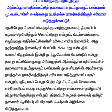
கட்சியினருக்கு அறிவுறுத்தி
ஆக்கப்பூர்வ எதிர்க்கட்சித் தலைவராக நடந்துவரும் பண்பாளர்
மு.க.ஸ்டாலின் அவர்களது நயத்தக்க நாகரிகத்திற்குச் சரியான
எடுத்துக்காட்டு!
பதவியேற்ற
அமைச்சர்களுக்கு
வாழ்த்துகளைத்
திராவிடர்
கழகம்
தெரிவித்துக்
கொள்கிறது
என்றும்
,
விமர்சனங்களை
எழுப்புவது
எதிர்க்கட்சிகளின்
உரிமை
என்ற
நிலையில்
,
அது
தரந்தாழ்ந்த
நிலைக்குப்
போய்விடக்கூடாது
என்பதில்
கவனச்சிதறல்கள்
இன்றி
நடந்துகொள்ள
வேண்டும்
என்று
தனது
கட்சியினருக்கு
அறிவுறுத்தி
ஆக்கப்பூர்வ
எதிர்க்கட்சித்
தலைவராக
நடந்துவரும்
பண்பாளர்
மு
.
க
.
ஸ்டாலின்
அவர்களது
நயத்தக்க
நாகரிகத்திற்குச்
சரியான
எடுத்துக்காட்டாகும்
என்றும்
,
புதிதாகப்
பொறுப்பேற்ற
ஆட்சி
,
அதன்
கொள்கை
எதிரிகளிடம்
எப்படி
நடந்துகொள்கிறது
என்பதைத்
தமிழ்நாடு
உற்று
நோக்குகிறது
என்றும்
திராவிடர்
கழகத்
தலைவர்
தமிழர்
தலைவர்
ஆசிரியர்
கி
.
வீரமணி
அவர்கள்
அறிக்கை
விடுத்துள்ளார்
.