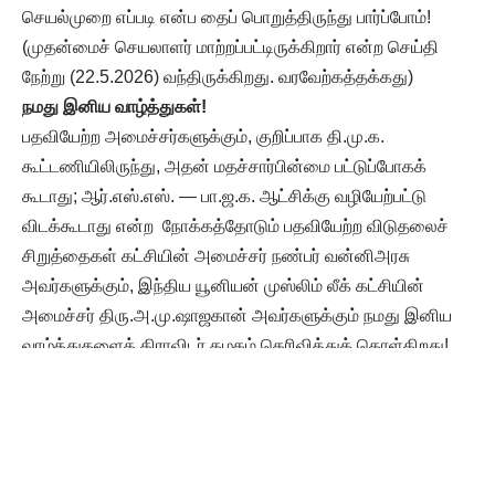
செயல்முறை எப்படி என்ப தைப் பொறுத்திருந்து பார்ப்போம்!
(முதன்மைச் செயலாளர் மாற்றப்பட்டிருக்கிறார் என்ற செய்தி
நேற்று (22.5.2026) வந்திருக்கிறது. வரவேற்கத்தக்கது)
நமது இனிய வாழ்த்துகள்
!
பதவியேற்ற அமைச்சர்களுக்கும், குறிப்பாக தி.மு.க.
கூட்டணியிலிருந்து, அதன் மதச்சார்பின்மை பட்டுப்போகக்
கூடாது; ஆர்.எஸ்.எஸ். — பா.ஜ.க. ஆட்சிக்கு வழியேற்பட்டு
விடக்கூடாது என்ற நோக்கத்தோடும் பதவியேற்ற விடுதலைச்
சிறுத்தைகள் கட்சியின் அமைச்சர் நண்பர் வன்னிஅரசு
அவர்களுக்கும், இந்திய யூனியன் முஸ்லிம் லீக் கட்சியின்
அமைச்சர் திரு.அ.மு.ஷாஜகான் அவர்களுக்கும் நமது இனிய
வாழ்த்துகளைத் திராவிடர் கழகம் தெரிவித்துக் கொள்கிறது!
அதேநேரத்தில், திரு. அ.மு. ஷாஜகான் அமைச்ச ரானவுடன்,
அறையில் ‘துவா’ செய்த நடப்பு மதச்சார்பின்மைக்கு எதிரானது
என்பதை இஸ்லாமிய நண்பர்கள் பலர் சுட்டிக்காட்டியுள்ளனர்.
இது ஒரு தவறான நடப்பு– இனி இதுபோன்று நடவாமல் பார்த்துக்
கொள்ள முஸ்லிம் லீக் தலைமை அறிவுறுத்தவேண்டும்.