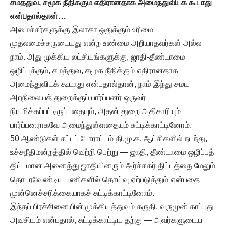
சமத்துவ
, சமூக நீதிக்கும் எதிரானதாக அமைந்துவிடக் கூடாது
என்பதால்தான்…
அமைச்சர்களுக்கு இலாகா ஒதுக்கும் உரிமை
முதலமைச்சருடையது என்ற உண்மை அறியாதவர்கள் அல்ல
நாம். அது முக்கிய லட்சியங்களுக்கு, ஜாதி-தீண்டாமை
ஒழிப்புக்கும், சமத்துவ, சமூக நீதிக்கும் எதிரானதாக
அமைந்துவிடக் கூடாது என்பதால்தான், நாம் இந்து சமய
அறநிலையத் துறைக்குப் பார்ப்பனர் ஒருவர்
நியமிக்கப்பட்டிருப்பதையும், அதன் துறை அதிகாரியும்
பார்ப்பனராகவே அமைந்துள்ளதையும் சுட்டிக்காட்டினோம்.
50 ஆண்டுகள் சட்டப் போராட்டம் தி.மு.க. ஆட்சிகளில் நடந்து,
உச்சநீதிமன்றத்தில் வெற்றி பெற்று — ஜாதி, தீண்டாமை ஒழிப்புத்
திட்டமான அனைத்து ஜாதியினரும் அர்ச்சகர் திட்டத்தை மேலும்
தொடரவேண்டிய பணிகளில் தொய்வு ஏற்படுத்தும் என்பதை
முன்னெச்சரிக்கையாகச் சுட்டிக்காட்டினோம்.
இந்தப் பிரச்சினையின் முக்கியத்துவம் கருதி, வருமுன் காப்பது
அவசியம் என்பதால், சுட்டிக்காட்டிய தற்கு — அவர்களுடைய