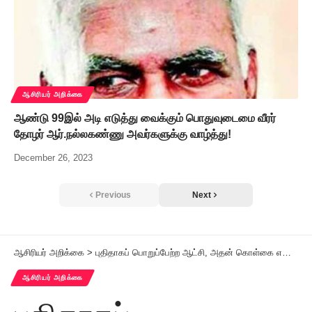
ஆசிரியர் அறிக்கை
ஆண்டு 99இல் அடி எடுத்து வைக்கும் பொதுவுடைமை வீரர்
தோழர் ஆர்.நல்லகண்ணு அவர்களுக்கு வாழ்த்து!
December 26, 2023
Previous
Next
ஆசிரியர் அறிக்கை
>
புதிதாகப் பொறுப்பேற்ற ஆட்சி, அதன் கொள்கை எதிரிகளிடம் எப்படி நடந்துகொள்கிறது என்பதைத் தமிழ்நாடு உற்று நோக்குகிறது!
ஆசிரியர் அறிக்கை