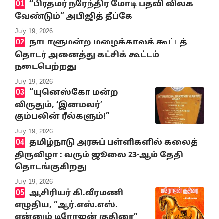
‘‘பிரதமர் நரேந்திர மோடி பதவி விலக
வேண்டும்” அபிஜித் தீப்கே
July 19, 2026
நாடாளுமன்ற மழைக்காலக் கூட்டத்
தொடர் அனைத்து கட்சிக் கூட்டம்
நடைபெற்றது
July 19, 2026
“யுனெஸ்கோ மன்ற
விருதும், ‘இனமலர்’
கும்பலின் ரீல்களும்!”
July 19, 2026
தமிழ்நாடு அரசுப் பள்ளிகளில் கலைத்
திருவிழா : வரும் ஜூலை 23-ஆம் தேதி
தொடங்குகிறது
July 19, 2026
ஆசிரியர் கி.வீரமணி
எழுதிய, “ஆர்.எஸ்.எஸ்.
என்னும் டிரோஜன் குதிரை”