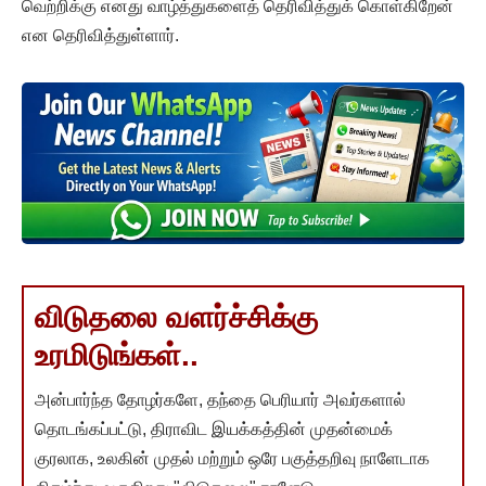
வெற்றிக்கு எனது வாழ்த்துகளைத் தெரிவித்துக் கொள்கிறேன்
என தெரிவித்துள்ளார்.
விடுதலை வளர்ச்சிக்கு
உரமிடுங்கள்..
அன்பார்ந்த தோழர்களே, தந்தை பெரியார் அவர்களால்
தொடங்கப்பட்டு, திராவிட இயக்கத்தின் முதன்மைக்
குரலாக, உலகின் முதல் மற்றும் ஒரே பகுத்தறிவு நாளேடாக