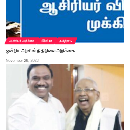
ஆசிரியர் அறிக்கை
இந்தியா
தமிழ்நாடு
ஒன்றிய அரசின் நிதிநிலை அறிக்கை
November 29, 2023