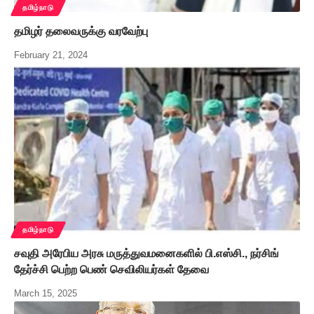
தமிழ்நாடு
தமிழர் தலைவருக்கு வரவேற்பு
February 21, 2024
தமிழ்நாடு
சவுதி அரேபிய அரசு மருத்துவமனைகளில் பி.எஸ்சி., நர்சிங்
தேர்ச்சி பெற்ற பெண் செவிலியர்கள் தேவை
March 15, 2025