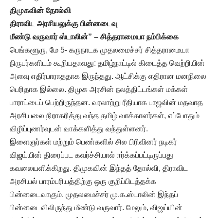
திமுகவின் தோல்வி
திராவிட அரசியலுக்கு பின்னடைவு
மீண்டு வருவார் ஸ்டாலின்
” – சித்தராமையா நம்பிக்கை
பெங்களூரு, மே 5- கருநாடக முதலமைச்சர் சித்தராமையா
நிருபர்களிடம் கூறியதாவது: தமிழ்நாட்டில் கிடைத்த வெற்றியின்
அளவு எதிர்பாராததாக இருந்தது. ஆட்சிக்கு எதிரான மனநிலை
பெரிதாக இல்லை. திமுக அரசின் நலத்திட்டங்கள் மக்கள்
பாராட்டைப் பெற்றிருந்தன. வரலாற்று ரீதியாக பாஜவின் மதவாத
அரசியலை நிராகரித்து வந்த தமிழ் வாக்காளர்கள், எப்போதும்
விழிப்புணர்வுடன் வாக்களித்து வந்துள்ளனர்.
இளைஞர்கள் மற்றும் பெண்களில் சில பிரிவினர் நடிகர்
விஜய்யின் திரைப்பட கவர்ச்சியால் ஈர்க்கப்பட்டிருப்பது
கவலையளிக்கிறது. திமுகவின் இந்தத் தோல்வி, திராவிட
அரசியல் பாரம்பரியத்திற்கு ஒரு குறிப்பிடத்தக்க
பின்னடைவாகும். முதலமைச்சர் மு.க.ஸ்டாலின் இந்தப்
பின்னடைவிலிருந்து மீண்டு வருவார். மேலும், விஜய்யின்