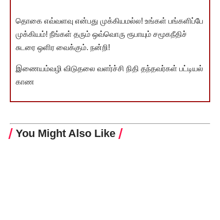
தொகை எவ்வளவு என்பது முக்கியமல்ல! உங்கள் பங்களிப்பே
முக்கியம்! நீங்கள் தரும் ஒவ்வொரு ரூபாயும் சமூகநீதிச்
சுடரை ஒளிர வைக்கும். நன்றி!
இணையம்வழி விடுதலை வளர்ச்சி நிதி தந்தவர்கள் பட்டியல்
காண
You Might Also Like
இந்திய விண்வெளி வீரர் 10ஆம் தேதி விண்வெளிக்குப்
பயணம்
தோல்வியைக் கண்டு துவள வேண்டாம் அண்ணா
அறிவாலயத்திற்கு அன்றாடம் வாருங்கள் தி.மு.க.
தொண்டர்களுக்கு தி.மு.க. தலைவர் மு.க. ஸ்டாலின் கடிதம்
தூத்துக்குடி மாவட்டத்துக்கு 4 லாரிகளில் நிவாரணப்