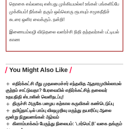
தொகை எவ்வளவு என்பது முக்கியமல்ல! உங்கள் பங்களிப்பே
முக்கியம்! நீங்கள் தரும் ஒவ்வொரு ரூபாயும் சமூகநீதிச்
சுடரை ஒளிர வைக்கும். நன்றி!
இணையம்வழி விடுதலை வளர்ச்சி நிதி தந்தவர்கள் பட்டியல்
காண
You Might Also Like
எதிர்க்கட்சி மீது முதலமைச்சர் எந்தவித ஆதாரமுமில்லாமல்
குற்றம் சாட்டுவதா? பேரவையில் எதிர்க்கட்சித் தலைவர்
உதயநிதி ஸ்டாலின் வெளிநடப்பு!
திருச்சி அருகே பழைய கற்கால கருவிகள் கண்டெடுப்பு
தமிழ்நாட்டில் பாம்பு விஷமுறிவு மருந்து தயாரிப்பு ஆலை
மூன்று நிறுவனங்கள் ஆர்வம்
கிளாம்பாக்கம் பேருந்து நிலையம்: ‘டார்மெட்ரி’ வகை தங்கும்