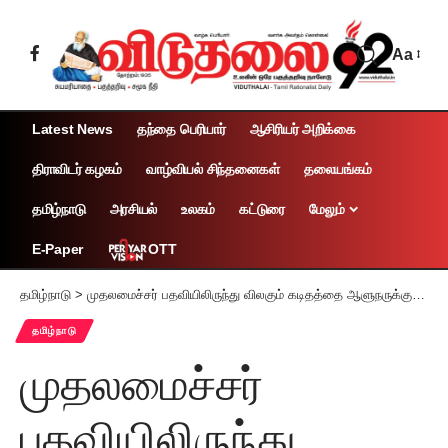
Aa
Latest News
தந்தை பெரியார்
ஆசிரியர் அறிக்கை
திராவிடர் கழகம்
வாழ்வியல் சிந்தனைகள்
தலையங்கம்
தமிழ்நாடு
அரசியல்
உலகம்
கட்டுரை
மேலும்
OTT
E-Paper
தமிழ்நாடு
>
முதலமைச்சர் பதவியிலிருந்து விலகும் கடிதத்தை ஆளுநருக்கு அனுப்பினார் தி.மு.க. தலைவர் மு.க.ஸ்டாலின்
தமிழ்நாடு
முதலமைச்சர்
பதவியிலிருந்து