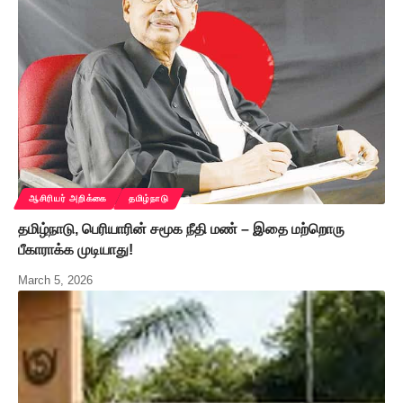
ஆசிரியர் அறிக்கை
தமிழ்நாடு
தமிழ்நாடு, பெரியாரின் சமூக நீதி மண் – இதை மற்றொரு
பீகாராக்க முடியாது!
March 5, 2026