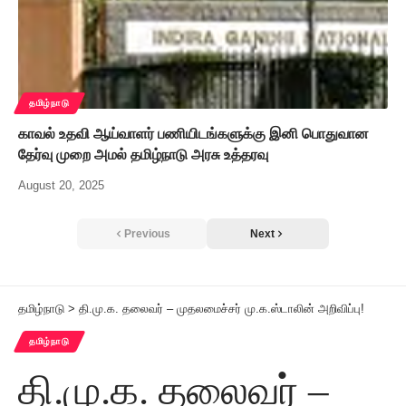
தமிழ்நாடு
காவல் உதவி ஆய்வாளர் பணியிடங்களுக்கு இனி பொதுவான
தேர்வு முறை அமல் தமிழ்நாடு அரசு உத்தரவு
August 20, 2025
Previous
Next
தமிழ்நாடு
>
தி.மு.க. தலைவர் – முதலமைச்சர் மு.க.ஸ்டாலின் அறிவிப்பு!
தமிழ்நாடு
தி.மு.க. தலைவர் –