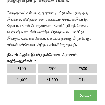
திகழ்ந்து வருகிறது "விடுதலை" நாளேடு.
"விடுதலை" என்பது ஒரு நாளேடு மட்டுமல்ல; இது ஒரு
இயக்கம். விடுதலை தன் பணியைத் தொய்வு இன்றித்
தொடர, உங்கள் பொருளாதார பங்களிப்பு மிகத் தேவை.
பெரியார் தொடங்கி வளர்த்த விடுதலையை உரமிட்டு
இன்னும் வளர்க்க வேண்டிய கடமை நமக்கு இருக்கிறது.
உங்கள் நன்கொடை அந்த வளர்ச்சிக்கு உதவும்.
நீங்கள் அனுப்ப இயன்ற நன்கொடை அளவைத்
தேர்ந்தெடுங்கள்:
*
₹
₹
₹
100
200
500
₹
₹
1,000
1,500
Other
Donate
»