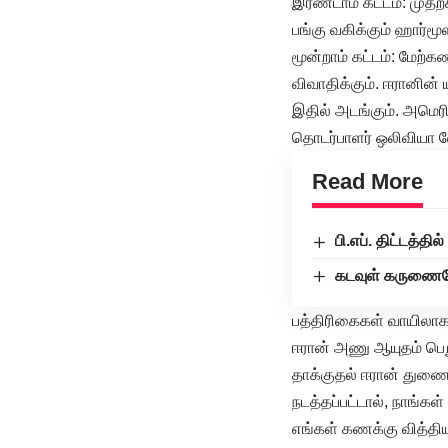
இரண்டாம் கட்டம்: முதற்
பங்கு வகிக்கும் ஹார்மூ
மூன்றாம் கட்டம்: மேற்
விவாதிக்கும். ஈரானின
இதில் அடங்கும். அமெர
தொடர்பாளர் ஒலிவியா வ
Read More
பி.எப். திட்டத்தி
கடவுள் கருணையே
பத்திரிகைகள் வாயிலாக 
ஈரான் அணு ஆயுதம் பெற
தாக்குதல் ஈரான் துணை அ
நடத்தப்பட்டால், நாங்கள
எங்கள் கணக்கு வித்திய