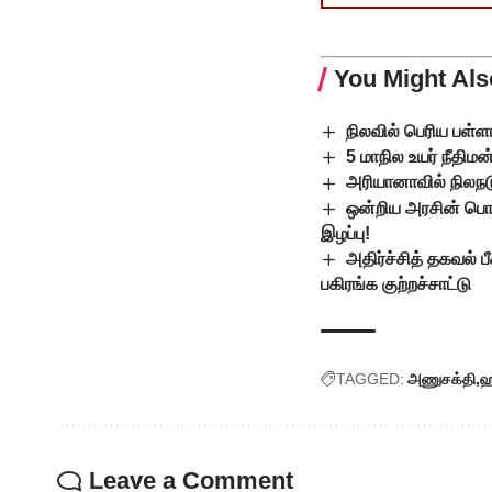
You Might Als
நிலவில் பெரிய பள்ள
5 மாநில உயர் நீதி
அரியானாவில் நிலநட
ஒன்றிய அரசின் பொரு
இழப்பு!
அதிர்ச்சித் தகவல் 
பகிரங்க குற்றச்சாட்டு
TAGGED:
அணுசக்தி
ஹ
Leave a Comment