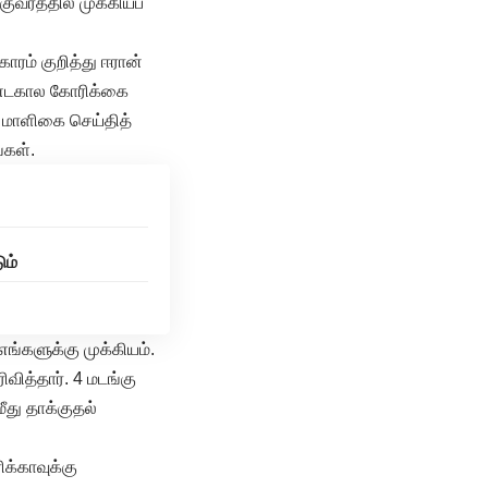
குவரத்தில் முக்கியப்
ாரம் குறித்து ஈரான்
ீண்டகால கோரிக்கை
 மாளிகை செய்தித்
்கள்.
ும்
ங்களுக்கு முக்கியம்.
ித்தார். 4 மடங்கு
ீது தாக்குதல்
க்காவுக்கு