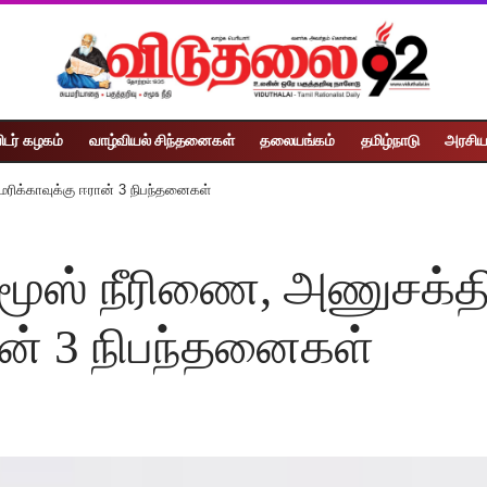
ிடர் கழகம்
வாழ்வியல் சிந்தனைகள்
தலையங்கம்
தமிழ்நாடு
அரசிய
ெரிக்காவுக்கு ஈரான் 3 நிபந்தனைகள்
ர்மூஸ் நீரிணை, அணுசக்த
ான் 3 நிபந்தனைகள்