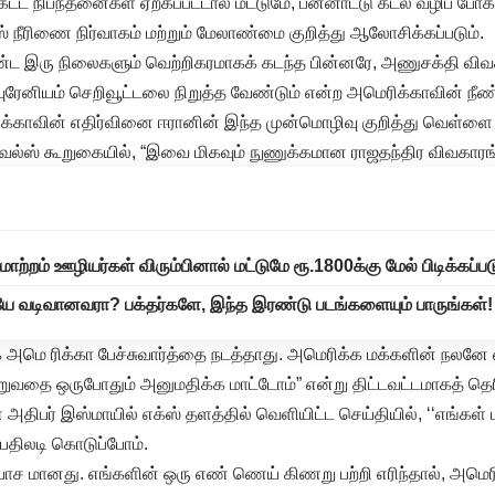
கட்ட நிபந்தனைகள் ஏற்கப்பட்டால் மட்டுமே, பன்னாட்டு கடல் வழிப் போக்
ஸ் நீரிணை நிர்வாகம் மற்றும் மேலாண்மை குறித்து ஆலோசிக்கப்படும்.
கண்ட இரு நிலைகளும் வெற்றிகரமாகக் கடந்த பின்னரே, அணுசக்தி விவக
் யுரேனியம் செறிவூட்டலை நிறுத்த வேண்டும் என்ற அமெரிக்காவின் ந
ிக்காவின் எதிர்வினை ஈரானின் இந்த முன்மொழிவு குறித்து வெள்ளை
ேல்ஸ் கூறுகையில், “இவை மிகவும் நுணுக்கமான ராஜதந்திர விவகாரங
ல் மாற்றம் ஊழியர்கள் விரும்பினால் மட்டுமே ரூ.1800க்கு மேல் பிடிக்கப்பட
 வடிவானவரா? பக்தர்களே, இந்த இரண்டு படங்களையும் பாருங்கள்!
அமெ ரிக்கா பேச்சுவார்த்தை நடத்தாது. அமெரிக்க மக்களின் நலனே எ
ுவதை ஒருபோதும் அனுமதிக்க மாட்டோம்” என்று திட்டவட்டமாகத் தெரிவ
திபர் இஸ்மாயில் எக்ஸ் தளத்தில் வெளியிட்ட செய்தியில், ‘‘எங்கள் ம
் பதிலடி கொடுப்போம்.
ாச மானது. எங்களின் ஒரு எண் ணெய் கிணறு பற்றி எரிந்தால், அமெரி