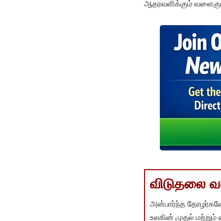
ஆதரவளிக்கும் வளைகுடா 
விடுதலை வளர
அன்பார்ந்த தோழர்களே
உலகின் முதல் மற்றும்