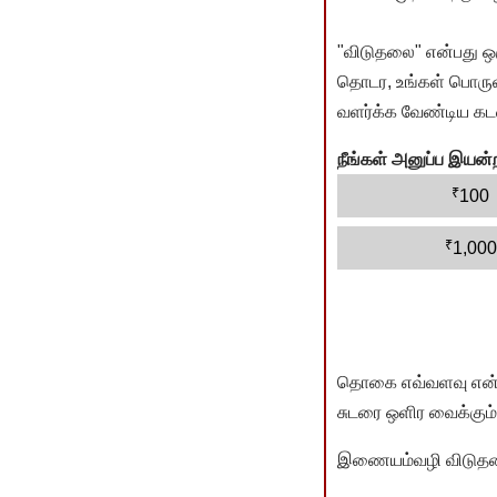
"விடுதலை" என்பது ஒ
தொடர, உங்கள் பொருளா
வளர்க்க வேண்டிய கடம
நீங்கள் அனுப்ப இய
₹
100
₹
1,000
தொகை எவ்வளவு என்பது 
சுடரை ஒளிர வைக்கும்.
இணையம்வழி விடுதலை 