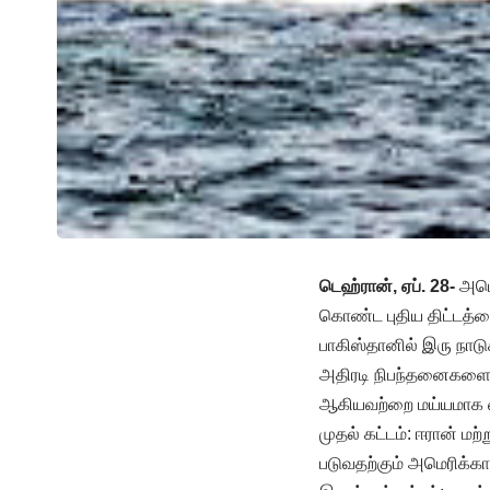
டெஹ்ரான், ஏப். 28-
அமெர
கொண்ட புதிய திட்டத்த
பாகிஸ்தானில் இரு நாட
அதிரடி நிபந்தனைகளை வ
ஆகியவற்றை மய்யமாக வைத
முதல் கட்டம்: ஈரான் மற
படுவதற்கும் அமெரிக்க