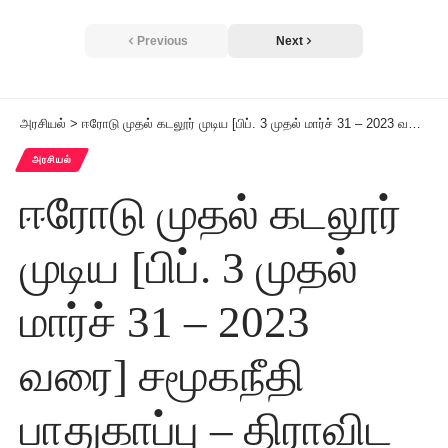
Previous
Next
அரசியல்
>
ஈரோடு முதல் கடலூர் முடிய [பிப். 3 முதல் மார்ச் 31 – 2023 வரை] சமூகநீதி பாதுகாப்பு – திராவிட மாடல் விளக்க பரப்புரை தொடர் பயணக் கூட்டத்தில் பங்கேற்ற தோழர்கள்
அரசியல்
ஈரோடு முதல் கடலூர்
முடிய [பிப். 3 முதல்
மார்ச் 31 – 2023
வரை] சமூகநீதி
பாதுகாப்பு – திராவிட