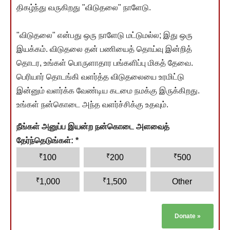
திகழ்ந்து வருகிறது "விடுதலை" நாளேடு.
"விடுதலை" என்பது ஒரு நாளேடு மட்டுமல்ல; இது ஒரு
இயக்கம். விடுதலை தன் பணியைத் தொய்வு இன்றித்
தொடர, உங்கள் பொருளாதார பங்களிப்பு மிகத் தேவை.
பெரியார் தொடங்கி வளர்த்த விடுதலையை உரமிட்டு
இன்னும் வளர்க்க வேண்டிய கடமை நமக்கு இருக்கிறது.
உங்கள் நன்கொடை அந்த வளர்ச்சிக்கு உதவும்.
நீங்கள் அனுப்ப இயன்ற நன்கொடை அளவைத்
தேர்ந்தெடுங்கள்:
*
₹
₹
₹
100
200
500
₹
₹
1,000
1,500
Other
Donate
»