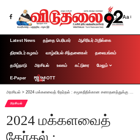
Aa
Latest News
தந்தை பெரியார்
ஆசிரியர் அறிக்கை
திராவிடர் கழகம்
வாழ்வியல் சிந்தனைகள்
தலையங்கம்
தமிழ்நாடு
அரசியல்
உலகம்
கட்டுரை
மேலும்
OTT
E-Paper
அரசியல்
>
2024 மக்களவைத் தேர்தல் : சமூகநீதிக்கான சனாதனத்துக்கு எதிரான சமர்க்களம் என்பதை மறவாதீர்!
அரசியல்
2024 மக்களவைத்
தேர்தல் :