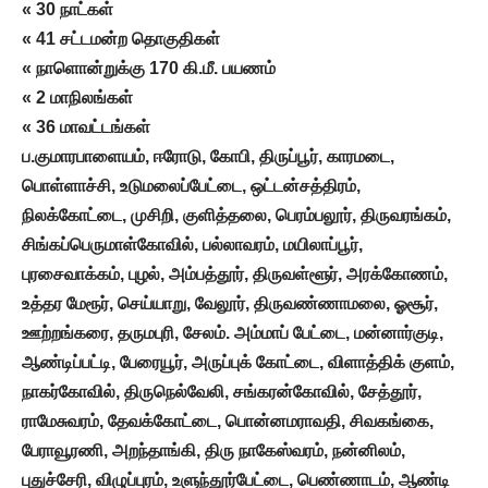
« 30 நாட்கள்
« 41 சட்டமன்ற தொகுதிகள்
« நாளொன்றுக்கு 170 கி.மீ. பயணம்
« 2 மாநிலங்கள்
« 36 மாவட்டங்கள்
ப.குமாரபாளையம், ஈரோடு, கோபி, திருப்பூர், காரமடை,
பொள்ளாச்சி, உடுமலைப்பேட்டை, ஒட்டன்சத்திரம்,
நிலக்கோட்டை, முசிறி, குளித்தலை, பெரம்பலூர், திருவரங்கம்,
சிங்கப்பெருமாள்கோவில், பல்லாவரம், மயிலாப்பூர்,
புரசைவாக்கம், புழல், அம்பத்தூர், திருவள்ளூர், அரக்கோணம்,
உத்தர மேரூர், செய்யாறு, வேலூர், திருவண்ணாமலை, ஓசூர்,
ஊற்றங்கரை, தருமபுரி, சேலம். அம்மாப் பேட்டை, மன்னார்குடி,
ஆண்டிப்பட்டி, பேரையூர், அருப்புக் கோட்டை, விளாத்திக் குளம்,
நாகர்கோவில், திருநெல்வேலி, சங்கரன்கோவில், சேத்தூர்,
ராமேசுவரம், தேவக்கோட்டை, பொன்னமராவதி, சிவகங்கை,
பேராவூரணி, அறந்தாங்கி, திரு நாகேஸ்வரம், நன்னிலம்,
புதுச்சேரி, விழுப்புரம், உளுந்தூர்பேட்டை, பெண்ணாடம், ஆண்டி