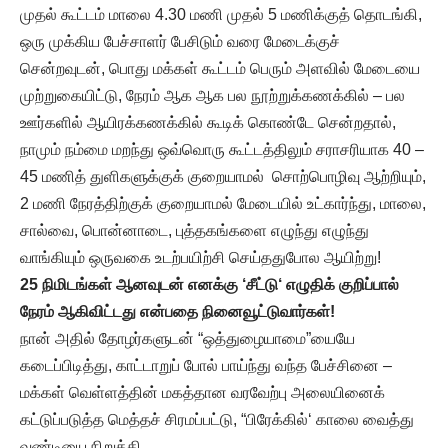
முதல் கூட்டம் மாலை 4.30 மணி முதல் 5 மணிக்குத் தொடங்கி,
ஒரு முக்கிய பேச்சாளர் பேசிடும் வரை மேடைக்குச்
சென்றவுடன், பொது மக்கள் கூட்டம் பெரும் அளவில் மேடையை
முற்றுகையிட்டு, நேரம் ஆக ஆக பல நூற்றுக்கணக்கில் – பல
ஊர்களில் ஆயிரக்கணக்கில் கூடிக் கொண்டே சென்றதால்,
நாமும் நம்மை மறந்து ஒவ்வொரு கூட்டத்திலும் சராசரியாக 40 –
45 மணித் துளிகளுக்குக் குறையாமல் சொற்பொழிவு ஆற்றியும்,
2 மணி நேரத்திற்குக் குறையாமல் மேடையில் உட்கார்ந்து, மாலை,
சால்வை, பொன்னாடை, புத்தகங்களை எழுந்து எழுந்து
வாங்கியும் ஒருவகை உடற்பயிற்சி செய்ததுபோல ஆயிற்று!
25 நிமிடங்கள் ஆனவுடன் எனக்கு ‘சீட்டு‘ எழுதிக் குறிப்பால்
நேரம் ஆகிவிட்டது என்பதை நினைவூட்டுவார்கள்!
நான் அதில் தோழர்களுடன் “ஒத்துழையாமை”யையே
கடைப்பிடித்து, காட்டாறுப் போல் பாய்ந்து வந்த பேச்சினை –
மக்கள் வெள்ளத்தின் மகத்தான வரவேற்பு அலையினைக்
கட்டுப்படுத்த மெத்தச் சிரமப்பட்டு, “பிரேக்கில்‘ காலை வைத்து
வண்டியை நிறுத்தி,