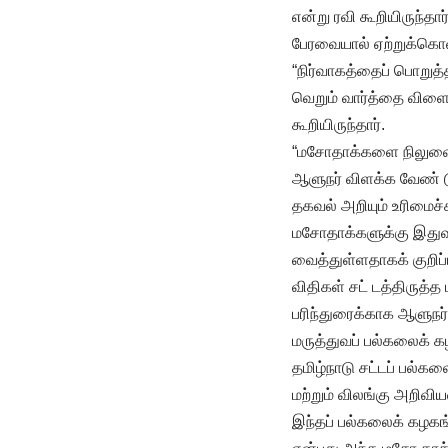
என்று ரவி கூறியிருந்த
பேரவையால் ஏற்றுக்கொள்
“நிர்வாகத்தைப் பொறுத்
வெறும் வார்த்தை விளை 
கூறியிருந்தார்.
“மசோதாக்களை நிலுவையில
ஆளுநர் விளக்க வேண் டு
தகவல் அறியும் உரிமைச்ச
மசோதாக்களுக்கு இதுவர
வைத்துள்ளதாகக் குறிப்
விதிகள் சட் டத்திருத
பரிந்துரைக்காக ஆளுநர் ர
மருத்துவப் பல்கலைக் க
தமிழ்நாடு சட்டப் பல்க
மற்றும் விலங்கு அறிவ
இந்தப் பல்கலைக் கழகங