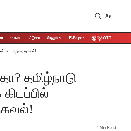
Aa
OTT
ல்
உலகம்
கட்டுரை
மேலும்
E-Paper
ின் சட்டத்துறை தகவல்!
தா? தமிழ்நாடு
ிடப்பில்
தகவல்!
4 Min Read