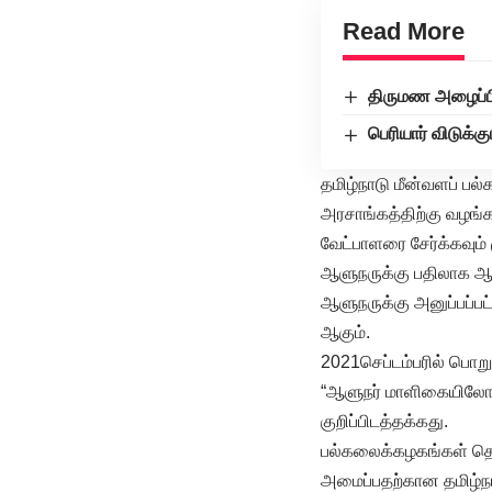
Read More
திருமண அழைப்ப
பெரியார் விடுக்க
தமிழ்நாடு மீன்வளப் ப
அரசாங்கத்திற்கு வழங்க
வேட்பாளரை சேர்க்கவும்
ஆளுநருக்கு பதிலாக ஆய
ஆளுநருக்கு அனுப்பப்பட
ஆகும்.
2021செப்டம்பரில் பொறுப
“ஆளுநர் மாளிகையிலோ 
குறிப்பிடத்தக்கது.
பல்கலைக்கழகங்கள் தொட
அமைப்பதற்கான தமிழ்நா