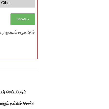
Other
Donate
»
ு ரூபாயும் சமூகநீதிச்
டர் செய்யப்படும்
்களும் தள்ளிச் சென்ற