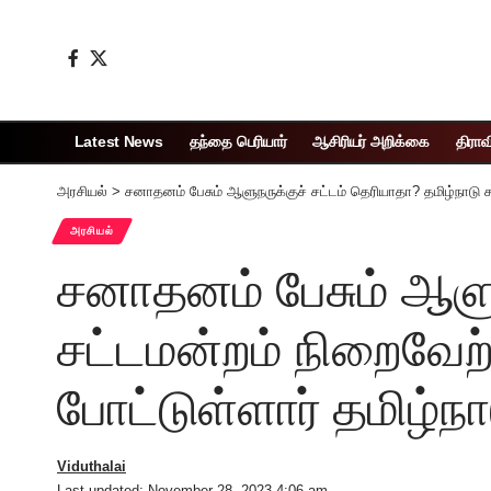
Latest News
தந்தை பெரியார்
ஆசிரியர் அறிக்கை
திராவ
அரசியல்
>
சனாதனம் பேசும் ஆளுநருக்குச் சட்டம் தெரியாதா? தமிழ்நாடு 
அரசியல்
சனாதனம் பேசும் ஆளுந
சட்டமன்றம் நிறைவேற
போட்டுள்ளார் தமிழ்ந
Viduthalai
Last updated: November 28, 2023 4:06 am