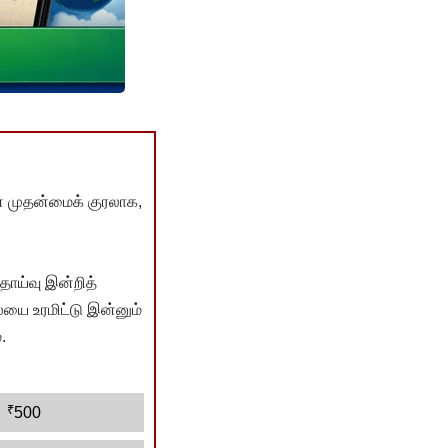
் முதன்மைக் குரலாக,
ொய்வு இன்றித்
யை உரமிட்டு இன்னும்
.
₹
500