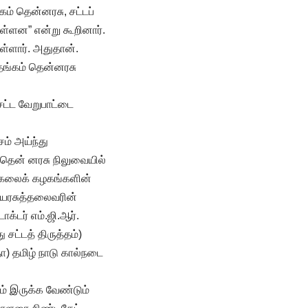
ம் தென்னரசு, சட்டப்
ள்ளன” என்று கூறினார்.
ள்ளார். அதுதான்.
 தங்கம் தென்னரசு
சட்ட வேறுபாட்டை
சம் அய்ந்து
 தென் னரசு நிலுவையில்
பல்கலைக் கழகங்களின்
ியரசுத்தலைவரின்
ாக்டர் எம்.ஜி.ஆர்.
சட்டத் திருத்தம்)
ா) தமிழ் நாடு கால்நடை
் இருக்க வேண்டும்