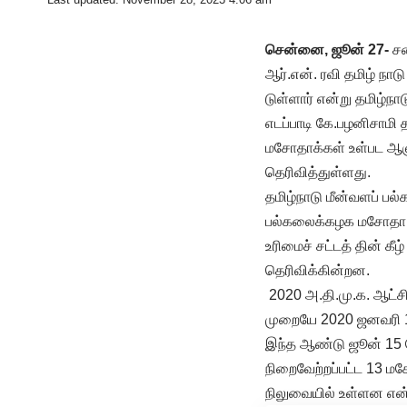
சென்னை, ஜூன் 27-
சன
ஆர்.என். ரவி தமிழ் நா
டுள்ளார் என்று தமிழ்நா
எடப்பாடி கே.பழனிசாமி 
மசோதாக்கள் உள்பட ஆளு
தெரிவித்துள்ளது.
தமிழ்நாடு மீன்வளப் பல
பல்கலைக்கழக மசோதா (த
உரிமைச் சட்டத் தின் கீ
தெரிவிக்கின்றன.
2020 அ.தி.மு.க. ஆட்ச
முறையே 2020 ஜனவரி 13
இந்த ஆண்டு ஜூன் 15 தே
நிறைவேற்றப்பட்ட 13 ம
நிலுவையில் உள்ளன என்