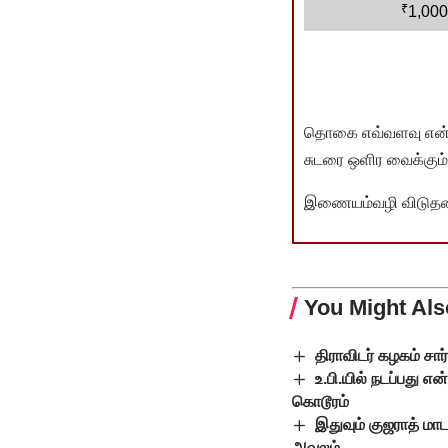
₹
1,000
தொகை எவ்வளவு என்பது 
சுடரை ஒளிர வைக்கும்.
இணையம்வழி விடுதலை 
You Might Als
திராவிடர் கழகம் சா
உ.பி.யில் நடப்பது எ
கொடூரம்
இதுவும் குஜராத் மா
அவலம்