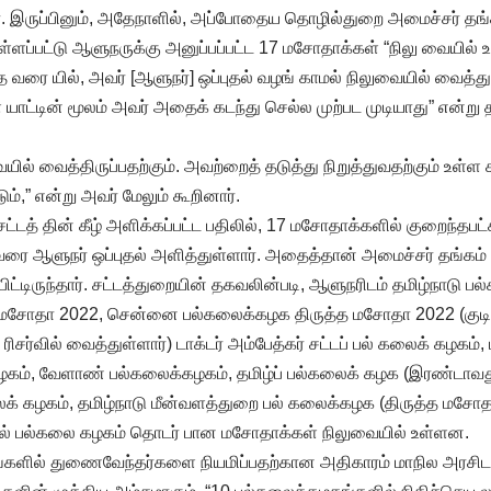
ார். இருப்பினும், அதேநாளில், அப்போதைய தொழில்துறை அமைச்சர் தங்க
ளப்பட்டு ஆளுநருக்கு அனுப்பப்பட்ட 17 மசோதாக்கள் “நிலு வையில் உ
த வரை யில், அவர் [ஆளுநர்] ஒப்புதல் வழங் காமல் நிலுவையில் வைத்து
யாட்டின் மூலம் அவர் அதைக் கடந்து செல்ல முற்பட முடியாது” என்று
் வைத்திருப்பதற்கும். அவற்றைத் தடுத்து நிறுத்துவதற்கும் உள்ள 
ம்,” என்று அவர் மேலும் கூறினார்.
ட்டத் தின் கீழ் அளிக்கப்பட்ட பதிலில், 17 மசோதாக்களில் குறைந்தபட்
ை ஆளுநர் ஒப்புதல் அளித்துள்ளார். அதைத்தான் அமைச்சர் தங்கம்
பிட்டிருந்தார். சட்டத்துறையின் தகவலின்படி, ஆளுநரிடம் தமிழ்நாடு 
்த மசோதா 2022, சென்னை பல்கலைக்கழக திருத்த மசோதா 2022 (குட
ிசர்வில் வைத்துள்ளார்) டாக்டர் அம்பேத்கர் சட்டப் பல் கலைக் கழகம், ட
ழகம், வேளாண் பல்கலைக்கழகம், தமிழ்ப் பல்கலைக் கழக (இரண்டாவது 
லைக் கழகம், தமிழ்நாடு மீன்வளத்துறை பல் கலைக்கழக (திருத்த மசோத
ியல் பல்கலை கழகம் தொடர் பான மசோதாக்கள் நிலுவையில் உள்ளன.
்களில் துணைவேந்தர்களை நியமிப்பதற்கான அதிகாரம் மாநில அரசிடம