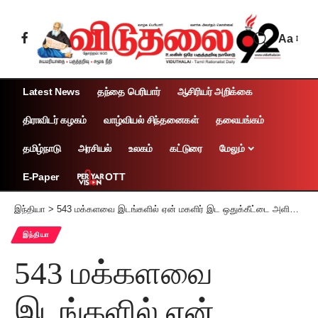
Aa
Latest News
தந்தை பெரியார்
ஆசிரியர் அறிக்கை
திராவிடர் கழகம்
வாழ்வியல் சிந்தனைகள்
தலையங்கம்
தமிழ்நாடு
அரசியல்
உலகம்
கட்டுரை
மேலும்
OTT
E-Paper
இந்தியா
>
543 மக்களவை இடங்களில் ஏன் மகளிர் இட ஒதுக்கீட்டை அளிக்க முடியாது? – பிரியங்கா காந்தி கேள்வி
இந்தியா
543 மக்களவை
இடங்களில் ஏன்