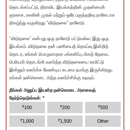
தொடங்கப்பட்டு, திராவிட இயக்கத்தின் முதன்மைக்
குரலாக, உலகின் முதல் மற்றும் ஒரே பகுத்தறிவு நாளேடாக
திகழ்ந்து வருகிறது "விடுதலை" நாளேடு.
"விடுதலை" என்பது ஒரு நாளேடு மட்டுமல்ல; இது ஒரு
இயக்கம். விடுதலை தன் பணியைத் தொய்வு இன்றித்
தொடர, உங்கள் பொருளாதார பங்களிப்பு மிகத் தேவை.
பெரியார் தொடங்கி வளர்த்த விடுதலையை உரமிட்டு
இன்னும் வளர்க்க வேண்டிய கடமை நமக்கு இருக்கிறது.
உங்கள் நன்கொடை அந்த வளர்ச்சிக்கு உதவும்.
நீங்கள் அனுப்ப இயன்ற நன்கொடை அளவைத்
தேர்ந்தெடுங்கள்:
*
₹
₹
₹
100
200
500
₹
₹
1,000
1,500
Other