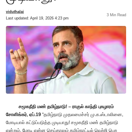
viduthalai
3 Min Read
Last updated: April 19, 2026 4:23 pm
சமூகநீதி மண் தமிழ்நாடு! – ராகுல் காந்தி புகழாரம்
சோளிங்கர்
,
ஏப்
.19
“தமிழ்நாடு முதலமைச்சர் மு.க.ஸ்டாலினை,
மோடியால் கட்டுப்படுத்த முடியாது! சமூகநீதி மண் தமிழ்நாடு
என்றும், மோடி என்ன செய்தாலும் தமிழ்நாட்டில் வெற்றி பெற