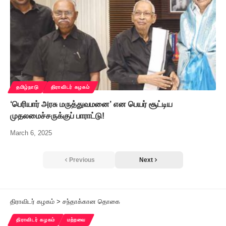
தமிழ்நாடு
திராவிடர் கழகம்
‘பெரியார் அரசு மருத்துவமனை’ என பெயர் சூட்டிய
முதலமைச்சருக்குப் பாராட்டு!
March 6, 2025
Previous
Next
திராவிடர் கழகம்
>
சந்தாக்கான தொகை
திராவிடர் கழகம்
மற்றவை