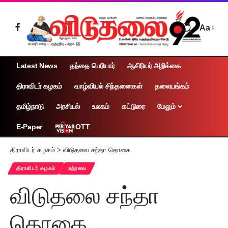
Aa
Latest News
தந்தை பெரியார்
ஆசிரியர் அறிக்கை
திராவிடர் கழகம்
வாழ்வியல் சிந்தனைகள்
தலையங்கம்
தமிழ்நாடு
அரசியல்
உலகம்
கட்டுரை
மேலும்
OTT
E-Paper
திராவிடர் கழகம்
>
விடுதலை சந்தா தொகை
திராவிடர் கழகம்
மற்றவை
விடுதலை சந்தா
தொகை