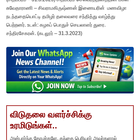
சுவேதாராணி – சிவராமகிருஷ்ணன் இணையரின் மணவிழா
நடந்ததையொட்டி தமிழர் தலைவரை சந்தித்து வாழ்த்து
பெற்றனர். உடன்: கழகப் பொதுச் செயலாளர் துரை.
சந்திரசேகரன். (கடலூர் – 31.3.2023)
விடுதலை வளர்ச்சிக்கு
உரமிடுங்கள்..
அன்பார்ந்த தோழர்களே, தந்தை பெரியார் அவர்களால்