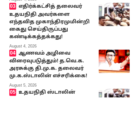
எதிர்க்கட்சித் தலைவர்
உதயநிதி அவர்களை
எந்தவித முகாந்திரமுமின்றி
கைது செய்திருப்பது
கண்டிக்கத்தக்கது!
August 4, 2026
ஆணவம் அழிவை
விரைவுபடுத்தும்! த.வெ.க.
அரசுக்கு தி.மு.க. தலைவர்
மு.க.ஸ்டாலின் எச்சரிக்கை!
August 5, 2026
உதயநிதி ஸ்டாலின்
கைதுக்கு தலைவர்கள்
கண்டனம்!
August 5, 2026
பெரியார்
பன்னாட்டமைப்பின்