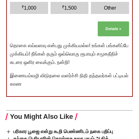
₹
₹
1,000
1,500
Other
Donate
»
தொகை எவ்வளவு என்பது முக்கியமல்ல! உங்கள் பங்களிப்பே
முக்கியம்! நீங்கள் தரும் ஒவ்வொரு ரூபாயும் சமூகநீதிச்
சுடரை ஒளிர வைக்கும். நன்றி!
இணையம்வழி விடுதலை வளர்ச்சி நிதி தந்தவர்கள் பட்டியல்
காண
You Might Also Like
பரிகார பூஜை என்று கூறி பெண்ணிடம் நகை பறிப்பு
தந்தை பெரியாரின் கொள்கை உலக மயம் ஆகிக்