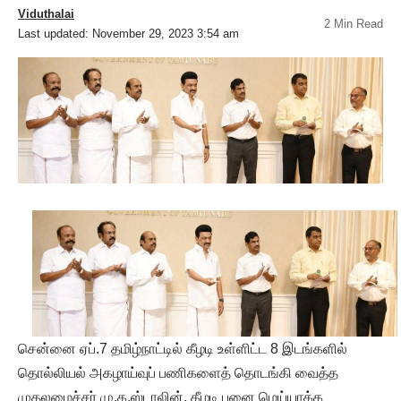
Viduthalai
2 Min Read
Last updated: November 29, 2023 3:54 am
சென்னை ஏப்.7 தமிழ்நாட்டில் கீழடி உள்ளிட்ட 8 இடங்களில்
தொல்லியல் அகழாய்வுப் பணிகளைத் தொடங்கி வைத்த
முதலமைச்சர் மு.க.ஸ்டாலின், கீழடி புனை மெய்யாக்க