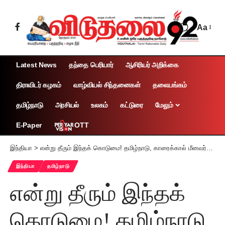
Aa
Latest News
தந்தை பெரியார்
ஆசிரியர் அறிக்கை
திராவிடர் கழகம்
வாழ்வியல் சிந்தனைகள்
தலையங்கம்
தமிழ்நாடு
அரசியல்
உலகம்
கட்டுரை
மேலும்
OTT
E-Paper
இந்தியா
>
என்று தீரும் இந்தக் கொடுமை! தமிழ்நாடு, காரைக்கால் மீனவர்கள் 12 பேர்மீது இலங்கை கடற்படையினர் தாக்குதல்
இந்தியா
தமிழ்நாடு
என்று தீரும் இந்தக்
கொடுமை! தமிழ்நாடு,