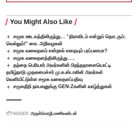
You Might Also Like
சமூக ஊடகத்திலிருந்து… “திராவிடம் என்றும் தொடரும்;
வெல்லும்!“ கை. அறிவழகன்
சமூக வலைதளம் என்றால் எதையும் பரப்பலாமா?
சமூக வலைதளத்திலிருந்து…..
தந்தை பெரியார் அவர்களின் பிறந்தநாளையொட்டி
தமிழ்நாடு முதலமைச்சர் மு.க.ஸ்டாலின் அவர்கள்
வெளியிட்டுள்ள சமூக வலைதளப்பதிவு
சமூகநீதி நாயகனுக்கு GEN-Zகளின் வாழ்த்துகள்
TAGGED:
அருள்மொழி
மணிகண்டன்