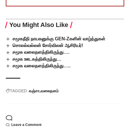
You Might Also Like
சமூகநீதி நாயகனுக்கு GEN-Zகளின் வாழ்த்துகள்
சொலல்வல்லன் சோர்விலன் ஆசிரியர்!
சமூக வலைதளத்திலிருந்து….
சமூக ஊடகத்திலிருந்து…
சமூக வலைதளத்திலிருந்து…..
TAGGED:
கஞ்சா
வலைதளம்
Leave a Comment