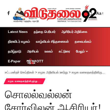
Aa
Latest News
தந்தை பெரியார்
ஆசிரியர் அறிக்கை
திராவிடர் கழகம்
வாழ்வியல் சிந்தனைகள்
தலையங்கம்
தமிழ்நாடு
அரசியல்
உலகம்
கட்டுரை
மேலும்
OTT
E-Paper
சட்டமன்றச் செய்திகள்
>
சமூக அறிவியல் ஊற்று
>
சமூக வலைதளத்திலிருந்து....
சமூக வலைதளத்திலிருந்து....
சொலல்வல்லன்
சோர்விலன் ஆசிரியர்!