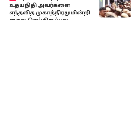
உதயநிதி அவர்களை
எந்தவித முகாந்திரமுமின்றி
கைது செய்திருப்பது
கண்டிக்கத்தக்கது!
August 4, 2026
காவிரியில் தண்ணீர்
திறக்க கருநாடகாவுக்கு
உத்தரவிடக் கோரி உச்ச
நீதிமன்றத்தில் தமிழ்நாடு
அரசு மனு!
August 4, 2026
கவிஞர்
கலி.பூங்குன்றனுக்குப்
பெரியார் பன்னாட்டமைப்பின்
(அமெரிக்கா)
‘‘சமூகநீதிக்கான கி.வீரமணி
விருது’’ வழங்கப்பட்டது!
August 5, 2026