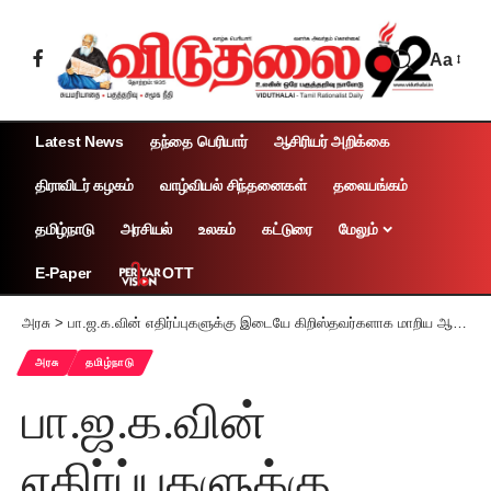
Aa
Latest News
தந்தை பெரியார்
ஆசிரியர் அறிக்கை
திராவிடர் கழகம்
வாழ்வியல் சிந்தனைகள்
தலையங்கம்
தமிழ்நாடு
அரசியல்
உலகம்
கட்டுரை
மேலும்
OTT
E-Paper
அரசு
>
பா.ஜ.க.வின் எதிர்ப்புகளுக்கு இடையே கிறிஸ்தவர்களாக மாறிய ஆதிதிராவிடர்கள் சமூக நீதி பயன்களை பெறக் கோரும் தனித் தீர்மானம் ஒருமனதாக நிறைவேறியது!!
அரசு
தமிழ்நாடு
பா.ஜ.க.வின்
எதிர்ப்புகளுக்கு