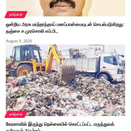
தமிழ்நாடு
ஒன்றிய அரசு மாற்றாந்தாய் மனப்பான்மையுடன் செயல்படுகிறது:
தஞ்சை ச.முரசொலி எம்.பி.,
August 9, 2024
தமிழ்நாடு
கேரளாவில் இருந்து நெல்லையில் கொட்டப்பட்ட மருத்துவக்
கழிவுகள் அகற்றம்