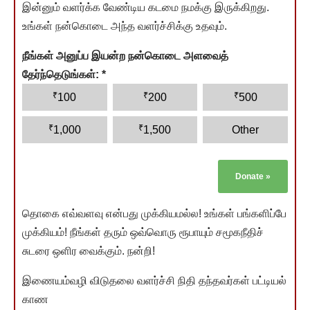
இன்னும் வளர்க்க வேண்டிய கடமை நமக்கு இருக்கிறது.
உங்கள் நன்கொடை அந்த வளர்ச்சிக்கு உதவும்.
நீங்கள் அனுப்ப இயன்ற நன்கொடை அளவைத்
தேர்ந்தெடுங்கள்:
*
₹
₹
₹
100
200
500
₹
₹
1,000
1,500
Other
Donate
»
தொகை எவ்வளவு என்பது முக்கியமல்ல! உங்கள் பங்களிப்பே
முக்கியம்! நீங்கள் தரும் ஒவ்வொரு ரூபாயும் சமூகநீதிச்
சுடரை ஒளிர வைக்கும். நன்றி!
இணையம்வழி விடுதலை வளர்ச்சி நிதி தந்தவர்கள் பட்டியல்
காண