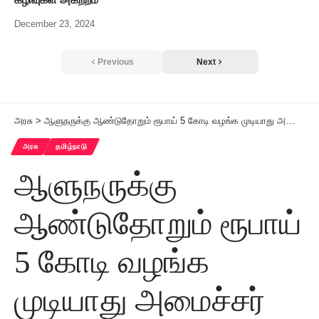
December 23, 2024
Previous
Next
அரசு
>
ஆளுநருக்கு ஆண்டுதோறும் ரூபாய் 5 கோடி வழங்க முடியாது அமைச்சர் பழனிவேல் தியாகராஜன் சட்டமன்றத்தில் பதில்
அரசு
தமிழ்நாடு
ஆளுநருக்கு
ஆண்டுதோறும் ரூபாய்
5 கோடி வழங்க
முடியாது அமைச்சர்