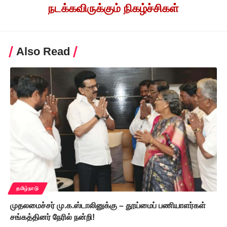
நடக்கவிருக்கும் நிகழ்ச்சிகள்
Also Read
தமிழ்நாடு
முதலமைச்சர் மு.க.ஸ்டாலினுக்கு – தூய்மைப் பணியாளர்கள்
சங்கத்தினர் நேரில் நன்றி!