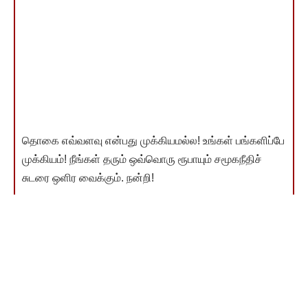
தொகை எவ்வளவு என்பது முக்கியமல்ல! உங்கள் பங்களிப்பே
முக்கியம்! நீங்கள் தரும் ஒவ்வொரு ரூபாயும் சமூகநீதிச்
சுடரை ஒளிர வைக்கும். நன்றி!
இணையம்வழி விடுதலை வளர்ச்சி நிதி தந்தவர்கள் பட்டியல்
காண
You Might Also Like