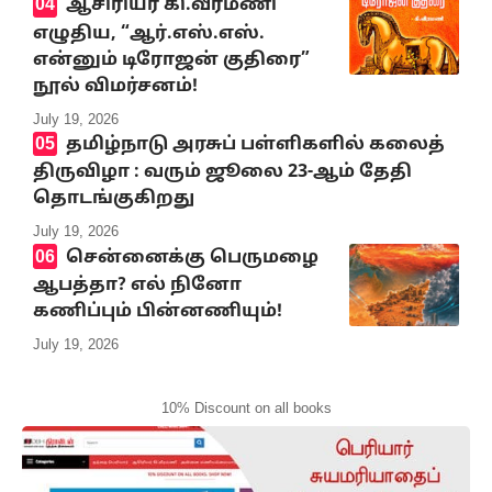
ஆசிரியர் கி.வீரமணி
எழுதிய, “ஆர்.எஸ்.எஸ்.
என்னும் டிரோஜன் குதிரை”
நூல் விமர்சனம்!
July 19, 2026
தமிழ்நாடு அரசுப் பள்ளிகளில் கலைத்
திருவிழா : வரும் ஜூலை 23-ஆம் தேதி
தொடங்குகிறது
July 19, 2026
சென்னைக்கு பெருமழை
ஆபத்தா? எல் நினோ
கணிப்பும் பின்னணியும்!
July 19, 2026
10% Discount on all books