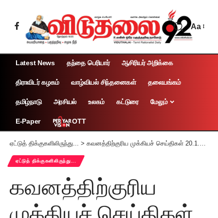
Aa
Latest News
தந்தை பெரியார்
ஆசிரியர் அறிக்கை
திராவிடர் கழகம்
வாழ்வியல் சிந்தனைகள்
தலையங்கம்
தமிழ்நாடு
அரசியல்
உலகம்
கட்டுரை
மேலும்
OTT
E-Paper
ஏட்டுத் திக்குகளிலிருந்து...
>
கவனத்திற்குரிய முக்கியச் செய்திகள் 20.1.2026
ஏட்டுத் திக்குகளிலிருந்து...
கவனத்திற்குரிய
முக்கியச் செய்திகள்