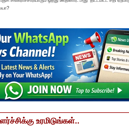
ாஞ்சி சங்கராச்சாரியாரும் ஒத்து ஊதினார். அது ‘திட்டமிட்ட சதி ஏற்பாட
ையா?
்ச்சிக்கு உரமிடுங்கள்..