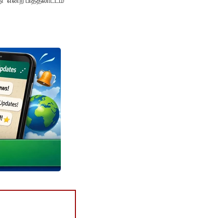
ு’ என்ற பித்தலாட்டம்