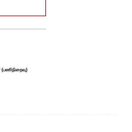
் (பணிநிறைவு)