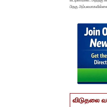
கட்டினார்கள். அதற்கு க
பிறகு அம்பலமாகவில்ல
விடுதலை வளர