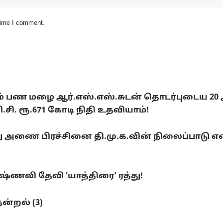
 time I comment.
டும் பண மழை ஆர்.எஸ்.எஸ்.சுடன் தொடர்புடைய 20
. ரூ.671 கோடி நிதி உதவியாம்!
ை பிரச்சினை தி.மு.க.வின் நிலைப்பாடு என்ன
ணவி தேவி ‘யாத்திரை’ ரத்து!
ன்றல் (3)