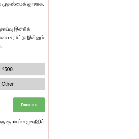
் முதன்மைக் குரலாக,
ொய்வு இன்றித்
யை உரமிட்டு இன்னும்
.
₹
500
Other
Donate
»
ு ரூபாயும் சமூகநீதிச்