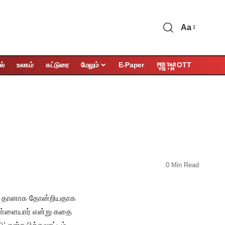
Aa
OTT
ல்
உலகம்
கட்டுரை
மேலும்
E-Paper
0 Min Read
ாவது தானாக தோன்றியதாக
பிள்ளையார் என்று கதை