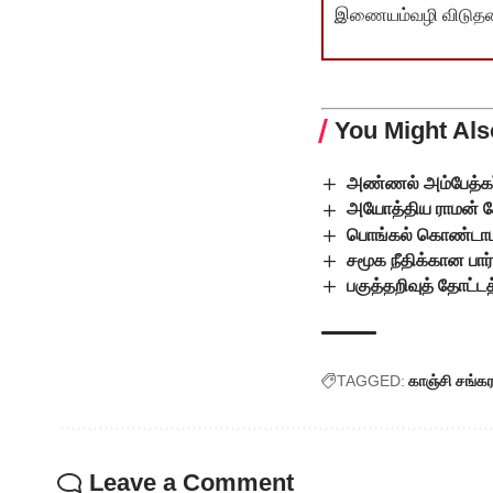
இணையம்வழி விடுதலை 
You Might Als
அண்ணல் அம்பேத்கர
அயோத்திய ராமன் 
பொங்கல் கொண்டாட
சமூக நீதிக்கான பார
பகுத்தறிவுத் தோட்டத
TAGGED:
காஞ்சி சங்கர
Leave a Comment